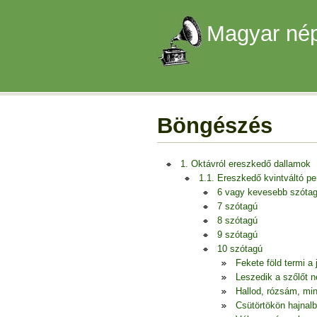
Magyar nép
Böngészés
1. Oktávról ereszkedő dallamok
1.1. Ereszkedő kvintváltó p
6 vagy kevesebb szóta
7 szótagú
8 szótagú
9 szótagú
10 szótagú
Fekete föld termi a 
Leszedik a szőlőt 
Hallod, rózsám, mi
Csütörtökön hajnalb