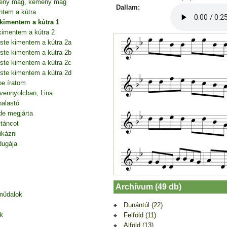
mény mag, kemény mag
Dallam:
ntem a kútra
kimentem a kútra 1
imentem a kútra 2
ste kimentem a kútra 2a
ste kimentem a kútra 2b
ste kimentem a kútra 2c
ste kimentem a kútra 2d
be íratom
vennyolcban, Lina
halastó
de megjárta
 táncot
ikázni
dugája
Archívum (49 db)
 műdalok
Dunántúl (22)
k
Felföld (11)
Alföld (13)