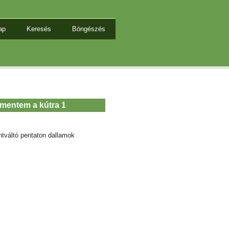
ap
Keresés
Böngészés
imentem a kútra 1
ntváltó pentaton dallamok