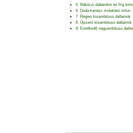
5. Rákóczi dallamkör és fríg kör
6. Duda-kanász mulattató stílus
7. Régies kisambitusú dallamok
8. Újszerű kisambitusú dallamok
9. Emelkedő nagyambitusú dall