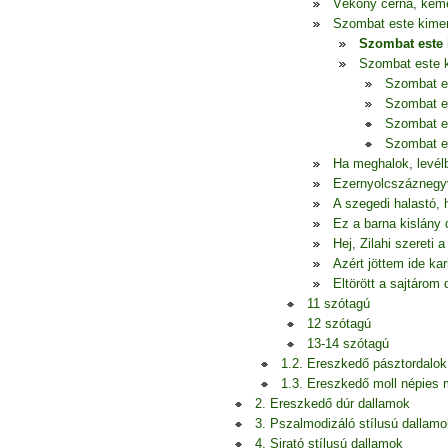
Vékony cérna, ke
Szombat este kime
Szombat este 
Szombat este k
Szombat e
Szombat e
Szombat e
Szombat e
Ha meghalok, levél
Ezernyolcszáznegy
A szegedi halastó, 
Ez a barna kislány 
Hej, Zilahi szereti a
Azért jöttem ide kar
Eltörött a sajtárom 
11 szótagú
12 szótagú
13-14 szótagú
1.2. Ereszkedő pásztordalok
1.3. Ereszkedő moll népies
2. Ereszkedő dúr dallamok
3. Pszalmodizáló stílusú dallamo
4. Sirató stílusú dallamok