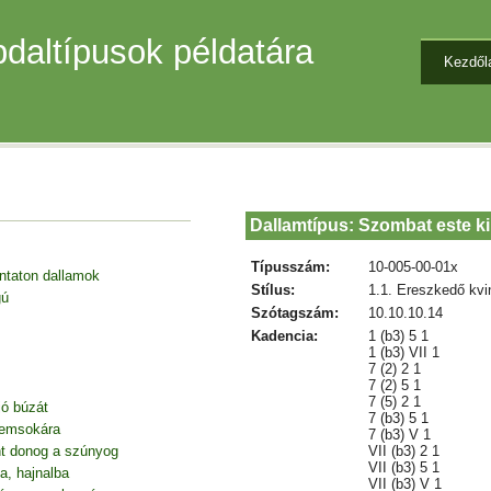
daltípusok példatára
Kezdől
Dallamtípus: Szombat este k
Típusszám:
10-005-00-01x
entaton dallamok
Stílus:
1.1. Ereszkedő kvi
gú
Szótagszám:
10.10.10.14
Kadencia:
1 (b3) 5 1
1 (b3) VII 1
7 (2) 2 1
7 (2) 5 1
7 (5) 2 1
jó búzát
7 (b3) 5 1
nemsokára
7 (b3) V 1
VII (b3) 2 1
nt donog a szúnyog
VII (b3) 5 1
a, hajnalba
VII (b3) V 1