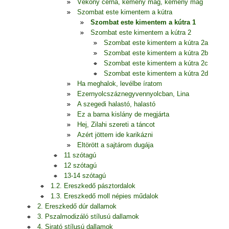
Vékony cérna, kemény mag, kemény mag
Szombat este kimentem a kútra
Szombat este kimentem a kútra 1
Szombat este kimentem a kútra 2
Szombat este kimentem a kútra 2a
Szombat este kimentem a kútra 2b
Szombat este kimentem a kútra 2c
Szombat este kimentem a kútra 2d
Ha meghalok, levélbe íratom
Ezernyolcszáznegyvennyolcban, Lina
A szegedi halastó, halastó
Ez a barna kislány de megjárta
Hej, Zilahi szereti a táncot
Azért jöttem ide karikázni
Eltörött a sajtárom dugája
11 szótagú
12 szótagú
13-14 szótagú
1.2. Ereszkedő pásztordalok
1.3. Ereszkedő moll népies műdalok
2. Ereszkedő dúr dallamok
3. Pszalmodizáló stílusú dallamok
4. Sirató stílusú dallamok