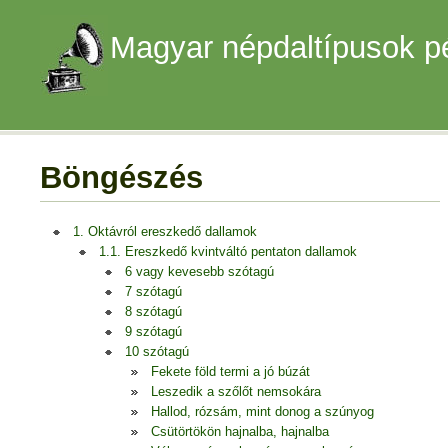
Magyar népdaltípusok p
Böngészés
1. Oktávról ereszkedő dallamok
1.1. Ereszkedő kvintváltó pentaton dallamok
6 vagy kevesebb szótagú
7 szótagú
8 szótagú
9 szótagú
10 szótagú
Fekete föld termi a jó búzát
Leszedik a szőlőt nemsokára
Hallod, rózsám, mint donog a szúnyog
Csütörtökön hajnalba, hajnalba