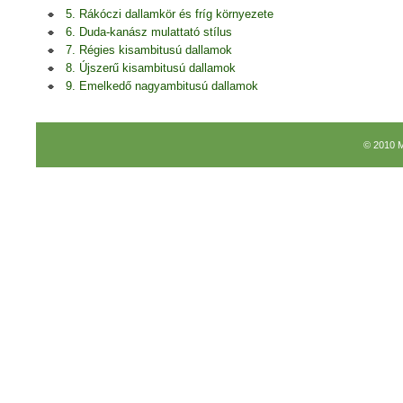
5. Rákóczi dallamkör és fríg környezete
6. Duda-kanász mulattató stílus
7. Régies kisambitusú dallamok
8. Újszerű kisambitusú dallamok
9. Emelkedő nagyambitusú dallamok
© 2010 M