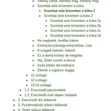
Vékony cérna, kemény mag, kemény mag
Szombat este kimentem a kútra
Szombat este kimentem a kútra 1
Szombat este kimentem a kútra 2
Szombat este kimentem a kútra 2a
Szombat este kimentem a kútra 2b
Szombat este kimentem a kútra 2c
Szombat este kimentem a kútra 2d
Ha meghalok, levélbe íratom
Ezernyolcszáznegyvennyolcban, Lina
A szegedi halastó, halastó
Ez a barna kislány de megjárta
Hej, Zilahi szereti a táncot
Azért jöttem ide karikázni
Eltörött a sajtárom dugája
11 szótagú
12 szótagú
13-14 szótagú
1.2. Ereszkedő pásztordalok
1.3. Ereszkedő moll népies műdalok
2. Ereszkedő dúr dallamok
3. Pszalmodizáló stílusú dallamok
4. Sirató stílusú dallamok