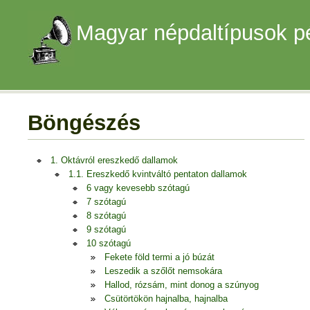
Magyar népdaltípusok p
Böngészés
1. Oktávról ereszkedő dallamok
1.1. Ereszkedő kvintváltó pentaton dallamok
6 vagy kevesebb szótagú
7 szótagú
8 szótagú
9 szótagú
10 szótagú
Fekete föld termi a jó búzát
Leszedik a szőlőt nemsokára
Hallod, rózsám, mint donog a szúnyog
Csütörtökön hajnalba, hajnalba