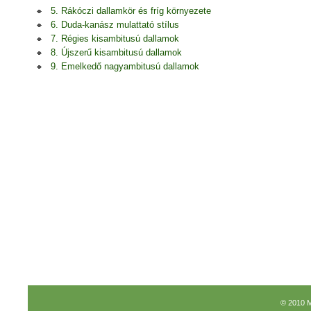
5. Rákóczi dallamkör és fríg környezete
6. Duda-kanász mulattató stílus
7. Régies kisambitusú dallamok
8. Újszerű kisambitusú dallamok
9. Emelkedő nagyambitusú dallamok
© 2010 M