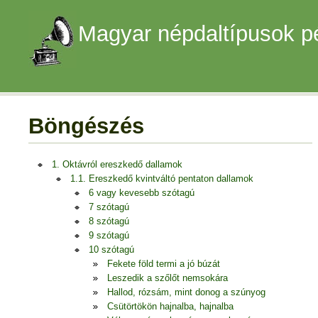
Magyar népdaltípusok p
Böngészés
1. Oktávról ereszkedő dallamok
1.1. Ereszkedő kvintváltó pentaton dallamok
6 vagy kevesebb szótagú
7 szótagú
8 szótagú
9 szótagú
10 szótagú
Fekete föld termi a jó búzát
Leszedik a szőlőt nemsokára
Hallod, rózsám, mint donog a szúnyog
Csütörtökön hajnalba, hajnalba