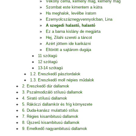
Vékony cérna, kemény mag, kemény mag
Szombat este kimentem a kútra
Ha meghalok, levélbe íratom
Ezernyolcszáznegyvennyolcban, Lina
A szegedi halastó, halastó
Ez a barna kislány de megjárta
Hej, Zilahi szereti a táncot
Azért jöttem ide karikázni
Eltörött a sajtárom dugája
11 szótagú
12 szótagú
13-14 szótagú
1.2. Ereszkedő pásztordalok
1.3. Ereszkedő moll népies műdalok
2. Ereszkedő dúr dallamok
3. Pszalmodizáló stílusú dallamok
4. Sirató stílusú dallamok
5. Rákóczi dallamkör és fríg környezete
6. Duda-kanász mulattató stílus
7. Régies kisambitusú dallamok
8. Újszerű kisambitusú dallamok
9. Emelkedő nagyambitusú dallamok