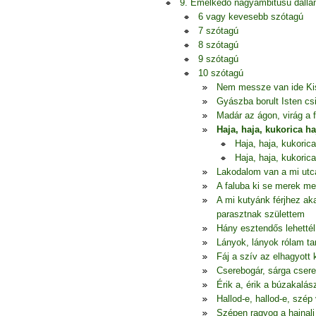
9. Emelkedő nagyambitusú dall
6 vagy kevesebb szótagú
7 szótagú
8 szótagú
9 szótagú
10 szótagú
Nem messze van ide Ki
Gyászba borult Isten csi
Madár az ágon, virág a 
Haja, haja, kukorica ha
Haja, haja, kukorica
Haja, haja, kukorica
Lakodalom van a mi ut
A faluba ki se merek me
A mi kutyánk férjhez a
parasztnak születtem
Hány esztendős lehettél,
Lányok, lányok rólam ta
Fáj a szív az elhagyott
Cserebogár, sárga cser
Érik a, érik a búzakalás
Hallod-e, hallod-e, szép
Szépen ragyog a hajnali 