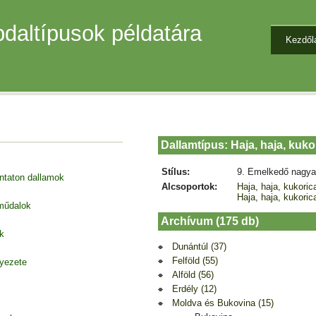
daltípusok példatára
Kezdől
Dallamtípus: Haja, haja, kuko
Stílus:
9. Emelkedő nagya
entaton dallamok
Alcsoportok:
Haja, haja, kukoric
Haja, haja, kukoric
 műdalok
Archívum (175 db)
k
Dunántúl (37)
Felföld (55)
nyezete
Alföld (56)
Erdély (12)
Moldva és Bukovina (15)