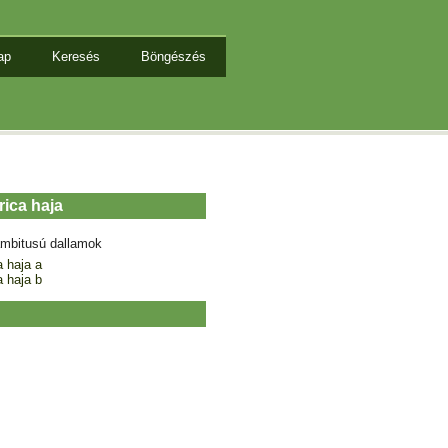
ap
Keresés
Böngészés
rica haja
mbitusú dallamok
a haja a
a haja b