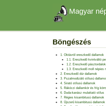
Magyar nép
Böngészés
1. Oktávról ereszkedő dallamok
1.1. Ereszkedő kvintváltó p
1.2. Ereszkedő pásztordalok
1.3. Ereszkedő moll népies
2. Ereszkedő dúr dallamok
3. Pszalmodizáló stílusú dallamo
4. Sirató stílusú dallamok
5. Rákóczi dallamkör és fríg kör
6. Duda-kanász mulattató stílus
7. Régies kisambitusú dallamok
8. Újszerű kisambitusú dallamok