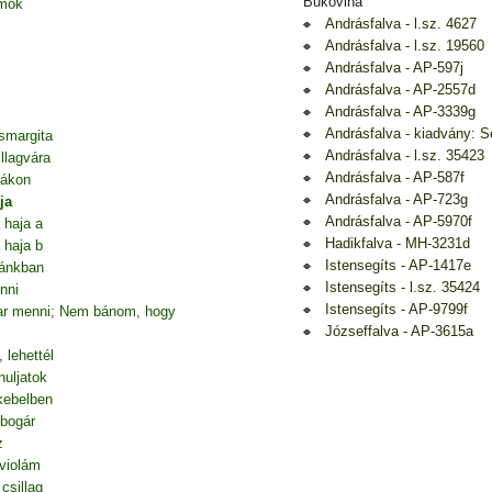
Bukovina
amok
Andrásfalva - l.sz. 4627
Andrásfalva - l.sz. 19560
Andrásfalva - AP-597j
Andrásfalva - AP-2557d
Andrásfalva - AP-3339g
Andrásfalva - kiadvány: 
smargita
Andrásfalva - l.sz. 35423
llagvára
Andrásfalva - AP-587f
fákon
Andrásfalva - AP-723g
ja
Andrásfalva - AP-5970f
 haja a
Hadikfalva - MH-3231d
 haja b
Istensegíts - AP-1417e
cánkban
Istensegíts - l.sz. 35424
nni
Istensegíts - AP-9799f
kar menni; Nem bánom, hogy
Józseffalva - AP-3615a
 lehettél
nuljatok
 kebelben
ebogár
z
 violám
csillag