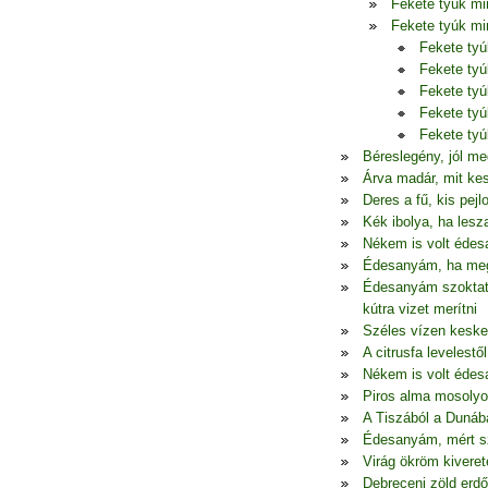
Fekete tyúk mi
Fekete tyúk mi
Fekete ty
Fekete ty
Fekete ty
Fekete ty
Fekete ty
Béreslegény, jól me
Árva madár, mit ke
Deres a fű, kis pej
Kék ibolya, ha lesz
Nékem is volt édes
Édesanyám, ha megu
Édesanyám szoktato
kútra vizet merítni
Széles vízen keske
A citrusfa levelestől
Nékem is volt édes
Piros alma mosolyo
A Tiszából a Dunába
Édesanyám, mért szü
Virág ökröm kiveret
Debreceni zöld erd