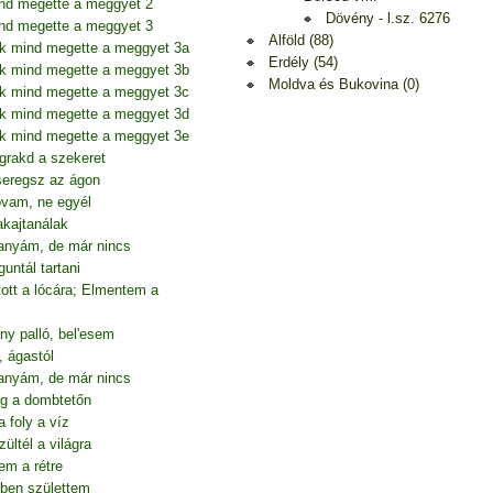
nd megette a meggyet 2
Dövény - l.sz. 6276
nd megette a meggyet 3
Alföld (88)
úk mind megette a meggyet 3a
Erdély (54)
úk mind megette a meggyet 3b
Moldva és Bukovina (0)
úk mind megette a meggyet 3c
úk mind megette a meggyet 3d
úk mind megette a meggyet 3e
grakd a szekeret
seregsz az ágon
lovam, ne egyél
akajtanálak
anyám, de már nincs
ntál tartani
tt a lócára; Elmentem a
ny palló, bel'esem
, ágastól
anyám, de már nincs
g a dombtetőn
 foly a víz
ltél a világra
em a rétre
őben születtem