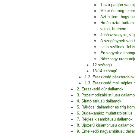
Tisza partján van 
Mikor én még tizen
Azt hittem, hogy n
Ha én aztat tudtam 
volna, Istenem
Juhász vagyok, ví
A szegénynek van b
Le is szállnak, fel 
Én vagyok a csongo
Násznagy uram adjo
12 szótagú
13-14 szótagú
1.2. Ereszkedő pásztordalok
1.3. Ereszkedő moll népies
2. Ereszkedő dúr dallamok
3. Pszalmodizáló stílusú dallamo
4. Sirató stílusú dallamok
5. Rákóczi dallamkör és fríg kör
6. Duda-kanász mulattató stílus
7. Régies kisambitusú dallamok
8. Újszerű kisambitusú dallamok
9. Emelkedő nagyambitusú dall