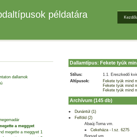
daltípusok példatára
Kezdől
Dallamtípus: Fekete tyúk mi
Stílus:
1.1. Ereszkedő kvi
entaton dallamok
Altípusok:
Fekete tyúk mind 
gú
Fekete tyúk mind 
Fekete tyúk mind 
Archívum (145 db)
Dunántúl (1)
Felföld (2)
 cinegemadár
Abaúj-Torna vm.
megette a meggyet
Cekeháza - l.sz. 6275
nd megette a meggyet 1
Borsod vm.