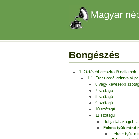
Magyar nép
Böngészés
1. Oktávról ereszkedő dallamok
1.1. Ereszkedő kvintváltó p
6 vagy kevesebb szóta
7 szótagú
8 szótagú
9 szótagú
10 szótagú
11 szótagú
Hol jártál az éjjel,
Fekete tyúk mind 
Fekete tyúk mi