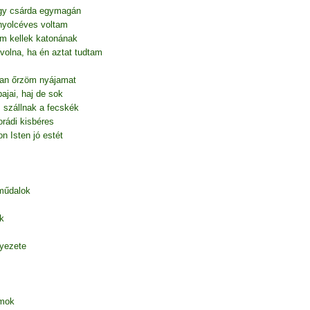
egy csárda egymagán
nyolcéves voltam
em kellek katonának
volna, ha én aztat tudtam
gan őrzöm nyájamat
ajai, haj de sok
is szállnak a fecskék
rádi kisbéres
n Isten jó estét
 műdalok
k
nyezete
amok