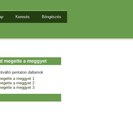
ap
Keresés
Böngészés
nd megette a meggyet
ntváltó pentaton dallamok
megette a meggyet 1
megette a meggyet 2
megette a meggyet 3