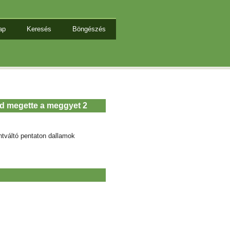
ap
Keresés
Böngészés
nd megette a meggyet 2
ntváltó pentaton dallamok