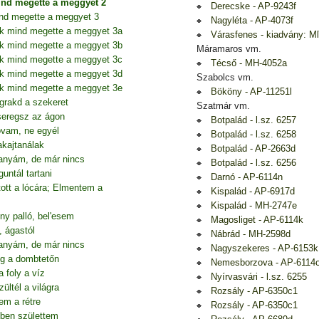
ind megette a meggyet 2
Derecske - AP-9243f
nd megette a meggyet 3
Nagyléta - AP-4073f
úk mind megette a meggyet 3a
Várasfenes - kiadvány: M
úk mind megette a meggyet 3b
Máramaros vm.
úk mind megette a meggyet 3c
Técső - MH-4052a
úk mind megette a meggyet 3d
Szabolcs vm.
úk mind megette a meggyet 3e
Bököny - AP-11251l
grakd a szekeret
Szatmár vm.
seregsz az ágon
Botpalád - l.sz. 6257
lovam, ne egyél
Botpalád - l.sz. 6258
akajtanálak
Botpalád - AP-2663d
anyám, de már nincs
Botpalád - l.sz. 6256
ntál tartani
Darnó - AP-6114n
tt a lócára; Elmentem a
Kispalád - AP-6917d
Kispalád - MH-2747e
ny palló, bel'esem
Magosliget - AP-6114k
, ágastól
Nábrád - MH-2598d
anyám, de már nincs
Nagyszekeres - AP-6153k
g a dombtetőn
Nemesborzova - AP-6114
 foly a víz
Nyírvasvári - l.sz. 6255
ltél a világra
Rozsály - AP-6350c1
em a rétre
Rozsály - AP-6350c1
őben születtem