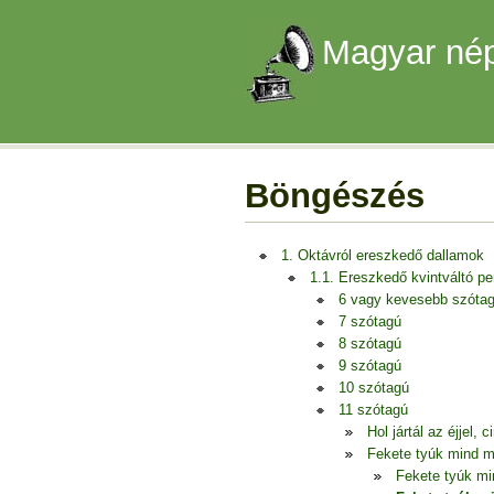
Magyar nép
Böngészés
1. Oktávról ereszkedő dallamok
1.1. Ereszkedő kvintváltó p
6 vagy kevesebb szóta
7 szótagú
8 szótagú
9 szótagú
10 szótagú
11 szótagú
Hol jártál az éjjel,
Fekete tyúk mind m
Fekete tyúk mi