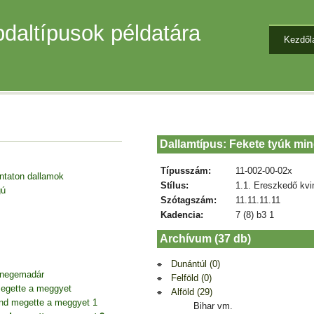
daltípusok példatára
Kezdől
Dallamtípus: Fekete tyúk mi
Típusszám:
11-002-00-02x
entaton dallamok
Stílus:
1.1. Ereszkedő kvi
gú
Szótagszám:
11.11.11.11
Kadencia:
7 (8) b3 1
Archívum (37 db)
Dunántúl (0)
 cinegemadár
Felföld (0)
egette a meggyet
Alföld (29)
nd megette a meggyet 1
Bihar vm.