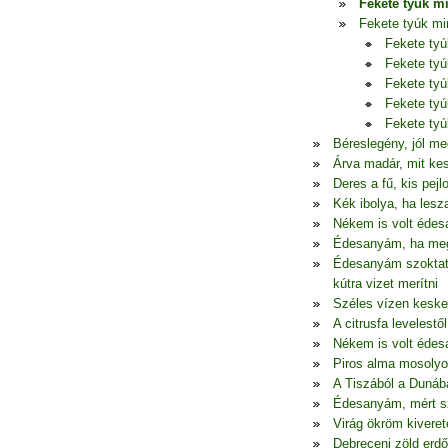
Fekete tyúk m
Fekete tyúk mi
Fekete ty
Fekete ty
Fekete ty
Fekete ty
Fekete ty
Béreslegény, jól me
Árva madár, mit ke
Deres a fű, kis pej
Kék ibolya, ha lesz
Nékem is volt édes
Édesanyám, ha megu
Édesanyám szoktato
kútra vizet merítni
Széles vízen keske
A citrusfa levelestől
Nékem is volt édes
Piros alma mosolyo
A Tiszából a Dunába
Édesanyám, mért szü
Virág ökröm kiveret
Debreceni zöld erd