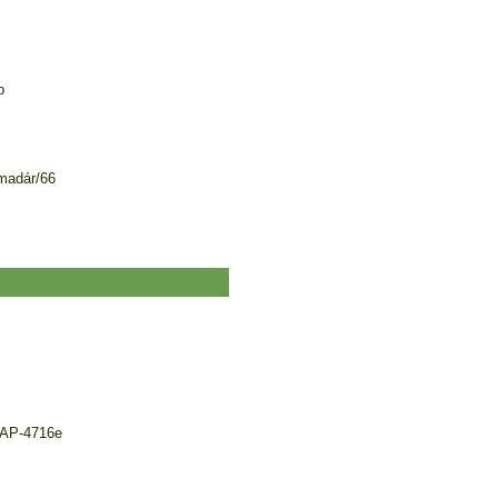
b
emadár/66
 AP-4716e