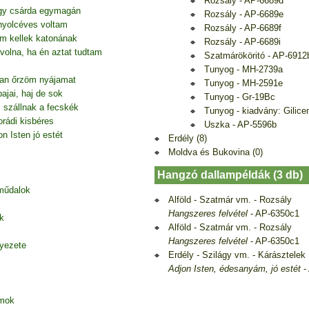
Rozsály - AP-6689d
egy csárda egymagán
Rozsály - AP-6689e
nyolcéves voltam
Rozsály - AP-6689f
em kellek katonának
Rozsály - AP-6689i
volna, ha én aztat tudtam
Szatmárököritó - AP-6912
Tunyog - MH-2739a
gan őrzöm nyájamat
Tunyog - MH-2591e
ajai, haj de sok
Tunyog - Gr-19Bc
is szállnak a fecskék
Tunyog - kiadvány: Gilic
rádi kisbéres
Uszka - AP-5596b
n Isten jó estét
Erdély (8)
Moldva és Bukovina (0)
Hangzó dallampéldák (3 db)
 műdalok
Alföld - Szatmár vm. - Rozsály
Hangszeres felvétel
- AP-6350c1
k
Alföld - Szatmár vm. - Rozsály
Hangszeres felvétel
- AP-6350c1
nyezete
Erdély - Szilágy vm. - Kárásztelek
Adjon Isten, édesanyám, jó estét
-
amok