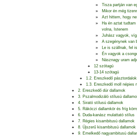
Tisza partján van 
Mikor én még tizen
Azt hittem, hogy n
Ha én aztat tudtam 
volna, Istenem
Juhász vagyok, ví
A szegénynek van b
Le is szállnak, fel 
Én vagyok a csongo
Násznagy uram adjo
12 szótagú
13-14 szótagú
1.2. Ereszkedő pásztordalok
1.3. Ereszkedő moll népies
2. Ereszkedő dúr dallamok
3. Pszalmodizáló stílusú dallamo
4. Sirató stílusú dallamok
5. Rákóczi dallamkör és fríg kör
6. Duda-kanász mulattató stílus
7. Régies kisambitusú dallamok
8. Újszerű kisambitusú dallamok
9. Emelkedő nagyambitusú dall