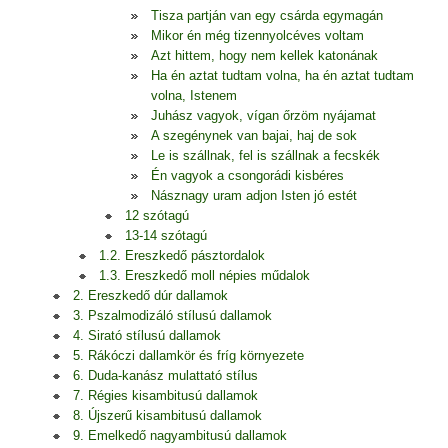
Tisza partján van egy csárda egymagán
Mikor én még tizennyolcéves voltam
Azt hittem, hogy nem kellek katonának
Ha én aztat tudtam volna, ha én aztat tudtam
volna, Istenem
Juhász vagyok, vígan őrzöm nyájamat
A szegénynek van bajai, haj de sok
Le is szállnak, fel is szállnak a fecskék
Én vagyok a csongorádi kisbéres
Násznagy uram adjon Isten jó estét
12 szótagú
13-14 szótagú
1.2. Ereszkedő pásztordalok
1.3. Ereszkedő moll népies műdalok
2. Ereszkedő dúr dallamok
3. Pszalmodizáló stílusú dallamok
4. Sirató stílusú dallamok
5. Rákóczi dallamkör és fríg környezete
6. Duda-kanász mulattató stílus
7. Régies kisambitusú dallamok
8. Újszerű kisambitusú dallamok
9. Emelkedő nagyambitusú dallamok