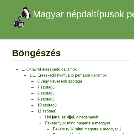
Magyar népdaltípusok p
Böngészés
1. Oktávról ereszkedő dallamok
1.1. Ereszkedő kvintváltó pentaton dallamok
6 vagy kevesebb szótagú
7 szótagú
8 szótagú
9 szótagú
10 szótagú
11 szótagú
Hol jártál az éjjel, cinegemadár
Fekete tyúk mind megette a meggyet
Fekete tyúk mind megette a meggyet 1