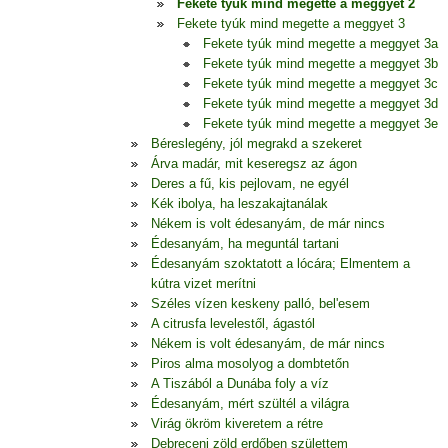
Fekete tyúk mind megette a meggyet 2
Fekete tyúk mind megette a meggyet 3
Fekete tyúk mind megette a meggyet 3a
Fekete tyúk mind megette a meggyet 3b
Fekete tyúk mind megette a meggyet 3c
Fekete tyúk mind megette a meggyet 3d
Fekete tyúk mind megette a meggyet 3e
Béreslegény, jól megrakd a szekeret
Árva madár, mit keseregsz az ágon
Deres a fű, kis pejlovam, ne egyél
Kék ibolya, ha leszakajtanálak
Nékem is volt édesanyám, de már nincs
Édesanyám, ha meguntál tartani
Édesanyám szoktatott a lócára; Elmentem a
kútra vizet merítni
Széles vízen keskeny palló, bel'esem
A citrusfa levelestől, ágastól
Nékem is volt édesanyám, de már nincs
Piros alma mosolyog a dombtetőn
A Tiszából a Dunába foly a víz
Édesanyám, mért szültél a világra
Virág ökröm kiveretem a rétre
Debreceni zöld erdőben születtem