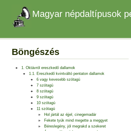
Magyar népdaltípusok p
Böngészés
1. Oktávról ereszkedő dallamok
1.1. Ereszkedő kvintváltó pentaton dallamok
6 vagy kevesebb szótagú
7 szótagú
8 szótagú
9 szótagú
10 szótagú
11 szótagú
Hol jártál az éjjel, cinegemadár
Fekete tyúk mind megette a meggyet
Béreslegény, jól megrakd a szekeret