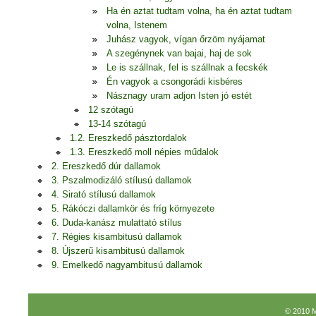
Ha én aztat tudtam volna, ha én aztat tudtam
volna, Istenem
Juhász vagyok, vígan őrzöm nyájamat
A szegénynek van bajai, haj de sok
Le is szállnak, fel is szállnak a fecskék
Én vagyok a csongorádi kisbéres
Násznagy uram adjon Isten jó estét
12 szótagú
13-14 szótagú
1.2. Ereszkedő pásztordalok
1.3. Ereszkedő moll népies műdalok
2. Ereszkedő dúr dallamok
3. Pszalmodizáló stílusú dallamok
4. Sirató stílusú dallamok
5. Rákóczi dallamkör és fríg környezete
6. Duda-kanász mulattató stílus
7. Régies kisambitusú dallamok
8. Újszerű kisambitusú dallamok
9. Emelkedő nagyambitusú dallamok
© 2010 M