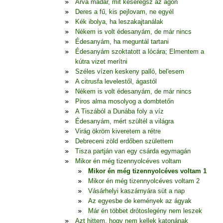
Árva madár, mit keseregsz az ágon
Deres a fű, kis pejlovam, ne egyél
Kék ibolya, ha leszakajtanálak
Nékem is volt édesanyám, de már nincs
Édesanyám, ha meguntál tartani
Édesanyám szoktatott a lócára; Elmentem a
kútra vizet merítni
Széles vízen keskeny palló, bel'esem
A citrusfa levelestől, ágastól
Nékem is volt édesanyám, de már nincs
Piros alma mosolyog a dombtetőn
A Tiszából a Dunába foly a víz
Édesanyám, mért szültél a világra
Virág ökröm kiveretem a rétre
Debreceni zöld erdőben születtem
Tisza partján van egy csárda egymagán
Mikor én még tizennyolcéves voltam
Mikor én még tizennyolcéves voltam 1
Mikor én még tizennyolcéves voltam 2
Vásárhelyi kaszárnyára süt a nap
Az egyesbe de kemények az ágyak
Már én többet drótoslegény nem leszek
Azt hittem, hogy nem kellek katonának