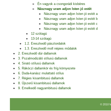
Én vagyok a csongorádi kisbéres
Násznagy uram adjon Isten jó estét
Násznagy uram adjon Isten jó estét a
Násznagy uram adjon Isten jó estét b
Násznagy uram adjon Isten jó estét c
Násznagy uram adjon Isten jó estét d
12 szótagú
13-14 szótagú
1.2. Ereszkedő pásztordalok
1.3. Ereszkedő moll népies műdalok
2. Ereszkedő dúr dallamok
3. Pszalmodizáló stílusú dallamok
4. Sirató stílusú dallamok
5. Rákóczi dallamkör és fríg környezete
6. Duda-kanász mulattató stílus
7. Régies kisambitusú dallamok
8. Újszerű kisambitusú dallamok
9. Emelkedő nagyambitusú dallamok
© 2010 M