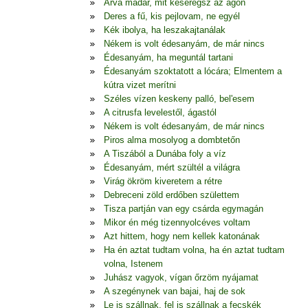
Árva madár, mit keseregsz az ágon
Deres a fű, kis pejlovam, ne egyél
Kék ibolya, ha leszakajtanálak
Nékem is volt édesanyám, de már nincs
Édesanyám, ha meguntál tartani
Édesanyám szoktatott a lócára; Elmentem a
kútra vizet merítni
Széles vízen keskeny palló, bel'esem
A citrusfa levelestől, ágastól
Nékem is volt édesanyám, de már nincs
Piros alma mosolyog a dombtetőn
A Tiszából a Dunába foly a víz
Édesanyám, mért szültél a világra
Virág ökröm kiveretem a rétre
Debreceni zöld erdőben születtem
Tisza partján van egy csárda egymagán
Mikor én még tizennyolcéves voltam
Azt hittem, hogy nem kellek katonának
Ha én aztat tudtam volna, ha én aztat tudtam
volna, Istenem
Juhász vagyok, vígan őrzöm nyájamat
A szegénynek van bajai, haj de sok
Le is szállnak, fel is szállnak a fecskék