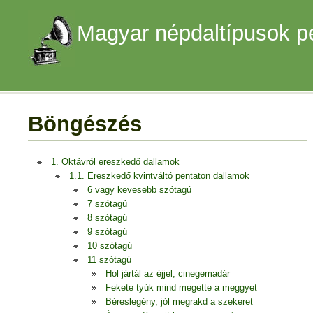
Magyar népdaltípusok p
Böngészés
1. Oktávról ereszkedő dallamok
1.1. Ereszkedő kvintváltó pentaton dallamok
6 vagy kevesebb szótagú
7 szótagú
8 szótagú
9 szótagú
10 szótagú
11 szótagú
Hol jártál az éjjel, cinegemadár
Fekete tyúk mind megette a meggyet
Béreslegény, jól megrakd a szekeret