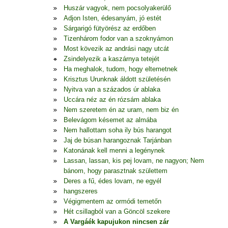
Huszár vagyok, nem pocsolyakerülő
Adjon Isten, édesanyám, jó estét
Sárgarigó fütyörész az erdőben
Tizenhárom fodor van a szoknyámon
Most kövezik az andrási nagy utcát
Zsindelyezik a kaszárnya tetejét
Ha meghalok, tudom, hogy eltemetnek
Krisztus Urunknak áldott születésén
Nyitva van a százados úr ablaka
Uccára néz az én rózsám ablaka
Nem szeretem én az uram, nem biz én
Belevágom késemet az almába
Nem hallottam soha ily bús harangot
Jaj de búsan harangoznak Tarjánban
Katonának kell menni a legénynek
Lassan, lassan, kis pej lovam, ne nagyon; Nem
bánom, hogy parasztnak születtem
Deres a fű, édes lovam, ne egyél
hangszeres
Végigmentem az ormódi temetőn
Hét csillagból van a Göncöl szekere
A Vargáék kapujukon nincsen zár