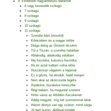
9. Emelkedő nagyambitusú dallamok
6 vagy kevesebb szótagú
7 szótagú
8 szótagú
9 szótagú
10 szótagú
11 szótagú
Szendre báró (mixolíd)
Kifeküdtem én a magas tetőre
Drága dolog az Úristent dicsérni
Túl a Tiszán, a szendrei határban
Ablakodig, ablakodig sétáltam
Hej fosztóka, kukorica fosztóka
Ha én aztat tudtam volna előre
Huszárosan vágatom a hajamat
Ez a gőzös, ha elindult, hadd menjen
Nem akar az ökörcsorda legelni
Árpakéve, búzakéve keresztbe
Régi babám, ha meguntál szeretni
Híres város az Alföldön Kecskemét
Addig megyek, míg két szememmel látok
Három dinnye van egy száron, mind sárga
Jó bort iszom, diófával tüzelek