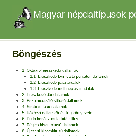
Magyar népdaltípusok p
Böngészés
1. Oktávról ereszkedő dallamok
1.1. Ereszkedő kvintváltó pentaton dallamok
1.2. Ereszkedő pásztordalok
1.3. Ereszkedő moll népies műdalok
2. Ereszkedő dúr dallamok
3. Pszalmodizáló stílusú dallamok
4. Sirató stílusú dallamok
5. Rákóczi dallamkör és fríg környezete
6. Duda-kanász mulattató stílus
7. Régies kisambitusú dallamok
8. Újszerű kisambitusú dallamok