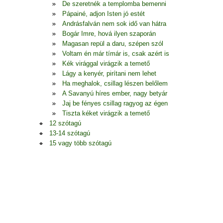
De szeretnék a templomba bemenni
Pápainé, adjon Isten jó estét
Andrásfalván nem sok idő van hátra
Bogár Imre, hová ilyen szaporán
Magasan repül a daru, szépen szól
Voltam én már tímár is, csak azért is
Kék virággal virágzik a temető
Lágy a kenyér, pirítani nem lehet
Ha meghalok, csillag lészen belőlem
A Savanyú híres ember, nagy betyár
Jaj be fényes csillag ragyog az égen
Tiszta kéket virágzik a temető
12 szótagú
13-14 szótagú
15 vagy több szótagú