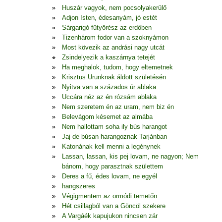
Huszár vagyok, nem pocsolyakerülő
Adjon Isten, édesanyám, jó estét
Sárgarigó fütyörész az erdőben
Tizenhárom fodor van a szoknyámon
Most kövezik az andrási nagy utcát
Zsindelyezik a kaszárnya tetejét
Ha meghalok, tudom, hogy eltemetnek
Krisztus Urunknak áldott születésén
Nyitva van a százados úr ablaka
Uccára néz az én rózsám ablaka
Nem szeretem én az uram, nem biz én
Belevágom késemet az almába
Nem hallottam soha ily bús harangot
Jaj de búsan harangoznak Tarjánban
Katonának kell menni a legénynek
Lassan, lassan, kis pej lovam, ne nagyon; Nem
bánom, hogy parasztnak születtem
Deres a fű, édes lovam, ne egyél
hangszeres
Végigmentem az ormódi temetőn
Hét csillagból van a Göncöl szekere
A Vargáék kapujukon nincsen zár