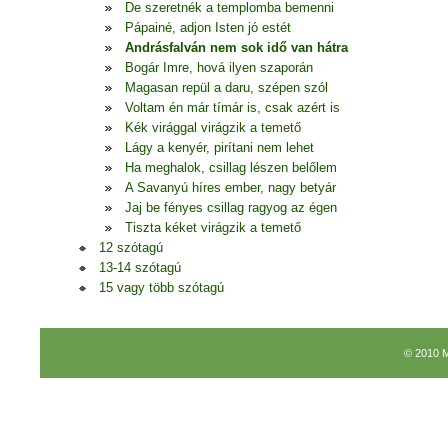
De szeretnék a templomba bemenni
Pápainé, adjon Isten jó estét
Andrásfalván nem sok idő van hátra
Bogár Imre, hová ilyen szaporán
Magasan repül a daru, szépen szól
Voltam én már tímár is, csak azért is
Kék virággal virágzik a temető
Lágy a kenyér, pirítani nem lehet
Ha meghalok, csillag lészen belőlem
A Savanyú híres ember, nagy betyár
Jaj be fényes csillag ragyog az égen
Tiszta kéket virágzik a temető
12 szótagú
13-14 szótagú
15 vagy több szótagú
© 2010 M