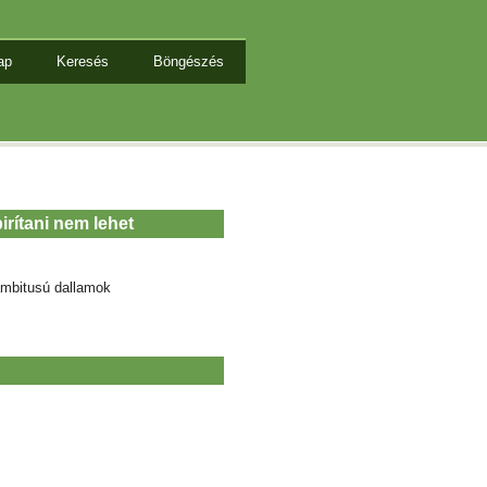
ap
Keresés
Böngészés
irítani nem lehet
mbitusú dallamok