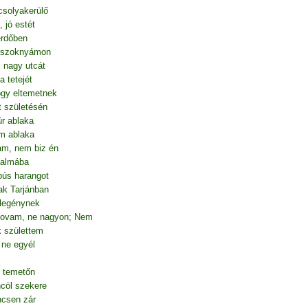
solyakerülő
 jó estét
erdőben
a szoknyámon
 nagy utcát
 tetejét
gy eltemetnek
t születésén
r ablaka
m ablaka
am, nem biz én
 almába
bús harangot
ak Tarjánban
 legénynek
j lovam, ne nagyon; Nem
 születtem
 ne egyél
 temetőn
ncöl szekere
ncsen zár