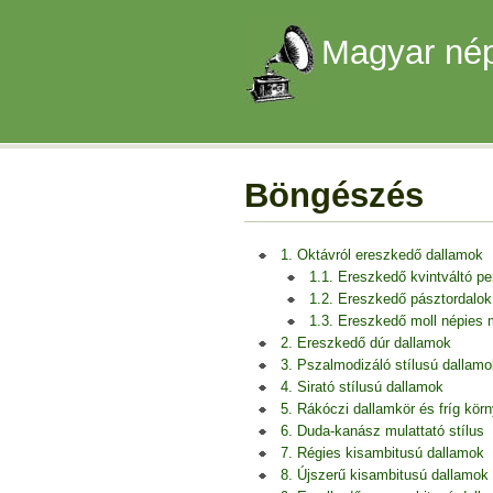
Magyar nép
Böngészés
1. Oktávról ereszkedő dallamok
1.1. Ereszkedő kvintváltó p
1.2. Ereszkedő pásztordalok
1.3. Ereszkedő moll népies
2. Ereszkedő dúr dallamok
3. Pszalmodizáló stílusú dallamo
4. Sirató stílusú dallamok
5. Rákóczi dallamkör és fríg kör
6. Duda-kanász mulattató stílus
7. Régies kisambitusú dallamok
8. Újszerű kisambitusú dallamok