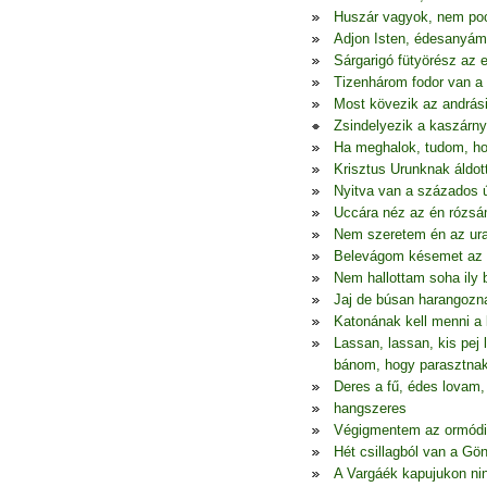
Huszár vagyok, nem poc
Adjon Isten, édesanyám,
Sárgarigó fütyörész az 
Tizenhárom fodor van 
Most kövezik az andrási
Zsindelyezik a kaszárnya
Ha meghalok, tudom, ho
Krisztus Urunknak áldot
Nyitva van a százados ú
Uccára néz az én rózsá
Nem szeretem én az ur
Belevágom késemet az
Nem hallottam soha ily 
Jaj de búsan harangozn
Katonának kell menni a
Lassan, lassan, kis pe
bánom, hogy parasztnak
Deres a fű, édes lovam,
hangszeres
Végigmentem az ormódi
Hét csillagból van a Gö
A Vargáék kapujukon ni