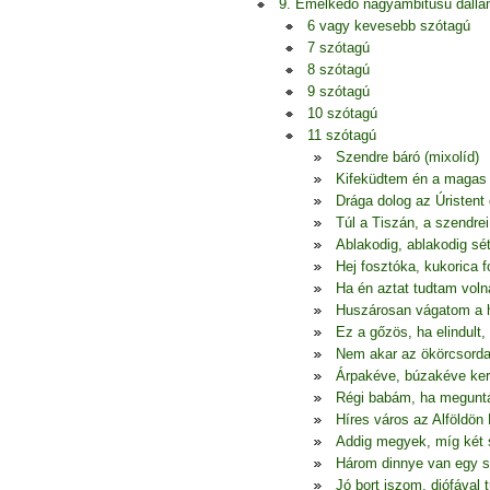
9. Emelkedő nagyambitusú dall
6 vagy kevesebb szótagú
7 szótagú
8 szótagú
9 szótagú
10 szótagú
11 szótagú
Szendre báró (mixolíd)
Kifeküdtem én a magas 
Drága dolog az Úristent 
Túl a Tiszán, a szendre
Ablakodig, ablakodig sé
Hej fosztóka, kukorica 
Ha én aztat tudtam voln
Huszárosan vágatom a 
Ez a gőzös, ha elindult
Nem akar az ökörcsorda 
Árpakéve, búzakéve ke
Régi babám, ha meguntá
Híres város az Alföldö
Addig megyek, míg két
Három dinnye van egy s
Jó bort iszom, diófával 