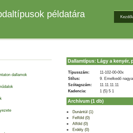
daltípusok példatára
Kezdől
Dallamtípus: Lágy a kenyér, p
Típusszám:
11-102-00-00x
entaton dallamok
Stílus:
9. Emelkedő nagya
Szótagszám:
11.11.11.11
 műdalok
Kadencia:
1 (5) 5 1
k
Archívum (1 db)
nyezete
Dunántúl (1)
Felföld (0)
Alföld (0)
Erdély (0)