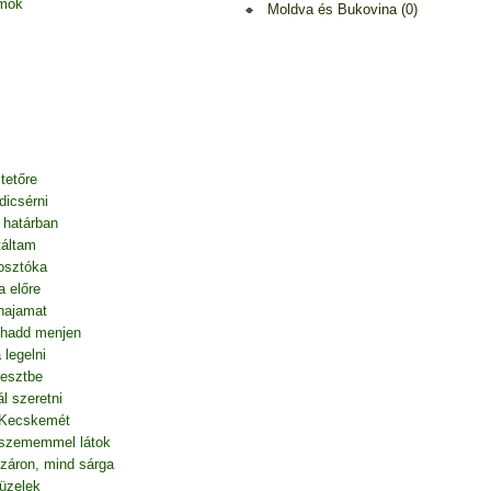
amok
Moldva és Bukovina (0)
tetőre
dicsérni
i határban
táltam
fosztóka
a előre
hajamat
, hadd menjen
legelni
resztbe
l szeretni
n Kecskemét
 szememmel látok
záron, mind sárga
tüzelek