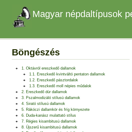
Magyar népdaltípusok p
Böngészés
1. Oktávról ereszkedő dallamok
1.1. Ereszkedő kvintváltó pentaton dallamok
1.2. Ereszkedő pásztordalok
1.3. Ereszkedő moll népies műdalok
2. Ereszkedő dúr dallamok
3. Pszalmodizáló stílusú dallamok
4. Sirató stílusú dallamok
5. Rákóczi dallamkör és fríg környezete
6. Duda-kanász mulattató stílus
7. Régies kisambitusú dallamok
8. Újszerű kisambitusú dallamok