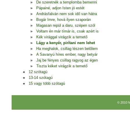
De szeretnék a templomba bemenni
Pápainé, adjon Isten jó estét
Andrásfalván nem sok idő van hátra
Bogár Imre, hová ilyen szaporán
Magasan repül a daru, szépen szól
Voltam én már tímár is, csak azért is
Kék virággal virágzik a temető
Lágy a kenyér, pirítani nem lehet
Ha meghalok, csillag lészen belőlem
A Savanyú híres ember, nagy betyár
Jaj be fényes csillag ragyog az égen
Tiszta kéket virágzik a temető
12 szótagú
13-14 szótagú
15 vagy több szótagú
© 2010 M