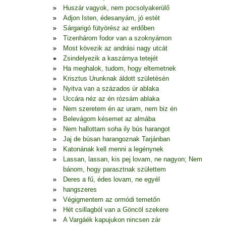
Huszár vagyok, nem pocsolyakerülő
Adjon Isten, édesanyám, jó estét
Sárgarigó fütyörész az erdőben
Tizenhárom fodor van a szoknyámon
Most kövezik az andrási nagy utcát
Zsindelyezik a kaszárnya tetejét
Ha meghalok, tudom, hogy eltemetnek
Krisztus Urunknak áldott születésén
Nyitva van a százados úr ablaka
Uccára néz az én rózsám ablaka
Nem szeretem én az uram, nem biz én
Belevágom késemet az almába
Nem hallottam soha ily bús harangot
Jaj de búsan harangoznak Tarjánban
Katonának kell menni a legénynek
Lassan, lassan, kis pej lovam, ne nagyon; Nem
bánom, hogy parasztnak születtem
Deres a fű, édes lovam, ne egyél
hangszeres
Végigmentem az ormódi temetőn
Hét csillagból van a Göncöl szekere
A Vargáék kapujukon nincsen zár