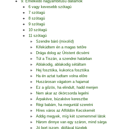
9. Emelkedő nagyambitusú dallamok
6 vagy kevesebb szótagú
7 szótagú
8 szótagú
9 szótagú
10 szótagú
11 szótagú
Szendre báró (mixolíd)
Kifeküdtem én a magas tetőre
Drága dolog az Úristent dicsérni
Túl a Tiszán, a szendrei határban
Ablakodig, ablakodig sétáltam
Hej fosztóka, kukorica fosztóka
Ha én aztat tudtam volna előre
Huszárosan vágatom a hajamat
Ez a gőzös, ha elindult, hadd menjen
Nem akar az ökörcsorda legelni
Árpakéve, búzakéve keresztbe
Régi babám, ha meguntál szeretni
Híres város az Alföldön Kecskemét
Addig megyek, míg két szememmel látok
Három dinnye van egy száron, mind sárga
Jó bort iszom, diófával tüzelek