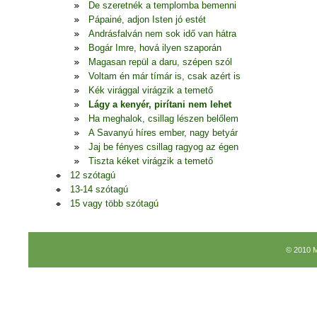
De szeretnék a templomba bemenni
Pápainé, adjon Isten jó estét
Andrásfalván nem sok idő van hátra
Bogár Imre, hová ilyen szaporán
Magasan repül a daru, szépen szól
Voltam én már tímár is, csak azért is
Kék virággal virágzik a temető
Lágy a kenyér, pirítani nem lehet
Ha meghalok, csillag lészen belőlem
A Savanyú híres ember, nagy betyár
Jaj be fényes csillag ragyog az égen
Tiszta kéket virágzik a temető
12 szótagú
13-14 szótagú
15 vagy több szótagú
© 2010 M