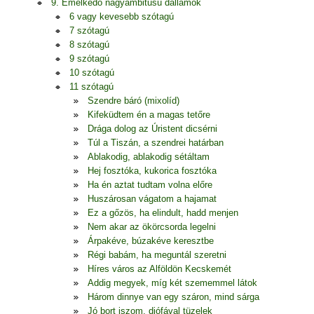
9. Emelkedő nagyambitusú dallamok
6 vagy kevesebb szótagú
7 szótagú
8 szótagú
9 szótagú
10 szótagú
11 szótagú
Szendre báró (mixolíd)
Kifeküdtem én a magas tetőre
Drága dolog az Úristent dicsérni
Túl a Tiszán, a szendrei határban
Ablakodig, ablakodig sétáltam
Hej fosztóka, kukorica fosztóka
Ha én aztat tudtam volna előre
Huszárosan vágatom a hajamat
Ez a gőzös, ha elindult, hadd menjen
Nem akar az ökörcsorda legelni
Árpakéve, búzakéve keresztbe
Régi babám, ha meguntál szeretni
Híres város az Alföldön Kecskemét
Addig megyek, míg két szememmel látok
Három dinnye van egy száron, mind sárga
Jó bort iszom, diófával tüzelek