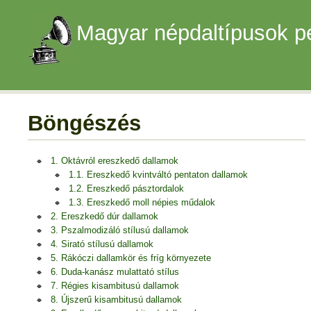
Magyar népdaltípusok p
Böngészés
1. Oktávról ereszkedő dallamok
1.1. Ereszkedő kvintváltó pentaton dallamok
1.2. Ereszkedő pásztordalok
1.3. Ereszkedő moll népies műdalok
2. Ereszkedő dúr dallamok
3. Pszalmodizáló stílusú dallamok
4. Sirató stílusú dallamok
5. Rákóczi dallamkör és fríg környezete
6. Duda-kanász mulattató stílus
7. Régies kisambitusú dallamok
8. Újszerű kisambitusú dallamok