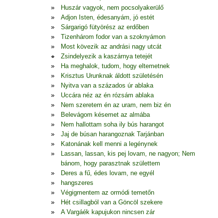
Huszár vagyok, nem pocsolyakerülő
Adjon Isten, édesanyám, jó estét
Sárgarigó fütyörész az erdőben
Tizenhárom fodor van a szoknyámon
Most kövezik az andrási nagy utcát
Zsindelyezik a kaszárnya tetejét
Ha meghalok, tudom, hogy eltemetnek
Krisztus Urunknak áldott születésén
Nyitva van a százados úr ablaka
Uccára néz az én rózsám ablaka
Nem szeretem én az uram, nem biz én
Belevágom késemet az almába
Nem hallottam soha ily bús harangot
Jaj de búsan harangoznak Tarjánban
Katonának kell menni a legénynek
Lassan, lassan, kis pej lovam, ne nagyon; Nem
bánom, hogy parasztnak születtem
Deres a fű, édes lovam, ne egyél
hangszeres
Végigmentem az ormódi temetőn
Hét csillagból van a Göncöl szekere
A Vargáék kapujukon nincsen zár