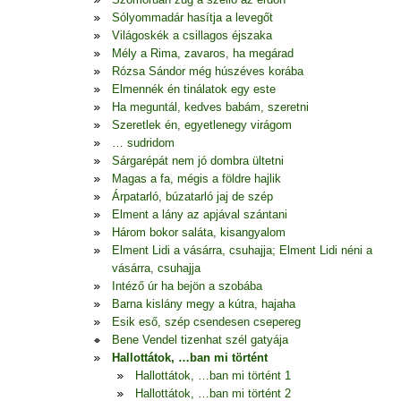
Sólyommadár hasítja a levegőt
Világoskék a csillagos éjszaka
Mély a Rima, zavaros, ha megárad
Rózsa Sándor még húszéves korába
Elmennék én tinálatok egy este
Ha meguntál, kedves babám, szeretni
Szeretlek én, egyetlenegy virágom
… sudridom
Sárgarépát nem jó dombra ültetni
Magas a fa, mégis a földre hajlik
Árpatarló, búzatarló jaj de szép
Elment a lány az apjával szántani
Három bokor saláta, kisangyalom
Elment Lidi a vásárra, csuhajja; Elment Lidi néni a
vásárra, csuhajja
Intéző úr ha bejön a szobába
Barna kislány megy a kútra, hajaha
Esik eső, szép csendesen csepereg
Bene Vendel tizenhat szél gatyája
Hallottátok, …ban mi történt
Hallottátok, …ban mi történt 1
Hallottátok, …ban mi történt 2