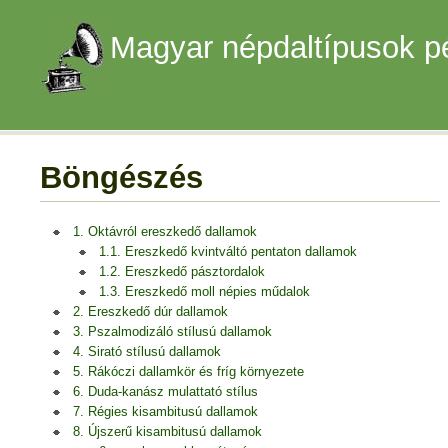
Magyar népdaltípusok p
Böngészés
1. Oktávról ereszkedő dallamok
1.1. Ereszkedő kvintváltó pentaton dallamok
1.2. Ereszkedő pásztordalok
1.3. Ereszkedő moll népies műdalok
2. Ereszkedő dúr dallamok
3. Pszalmodizáló stílusú dallamok
4. Sirató stílusú dallamok
5. Rákóczi dallamkör és fríg környezete
6. Duda-kanász mulattató stílus
7. Régies kisambitusú dallamok
8. Újszerű kisambitusú dallamok