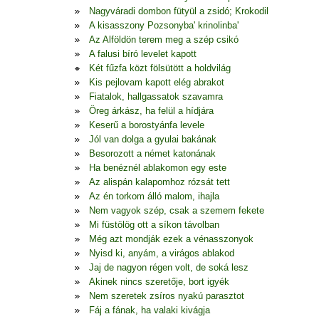
Nagyváradi dombon fütyül a zsidó; Krokodil
A kisasszony Pozsonyba' krinolinba'
Az Alföldön terem meg a szép csikó
A falusi bíró levelet kapott
Két fűzfa közt fölsütött a holdvilág
Kis pejlovam kapott elég abrakot
Fiatalok, hallgassatok szavamra
Öreg árkász, ha felül a hídjára
Keserű a borostyánfa levele
Jól van dolga a gyulai bakának
Besorozott a német katonának
Ha benéznél ablakomon egy este
Az alispán kalapomhoz rózsát tett
Az én torkom álló malom, ihajla
Nem vagyok szép, csak a szemem fekete
Mi füstölög ott a síkon távolban
Még azt mondják ezek a vénasszonyok
Nyisd ki, anyám, a virágos ablakod
Jaj de nagyon régen volt, de soká lesz
Akinek nincs szeretője, bort igyék
Nem szeretek zsíros nyakú parasztot
Fáj a fának, ha valaki kivágja