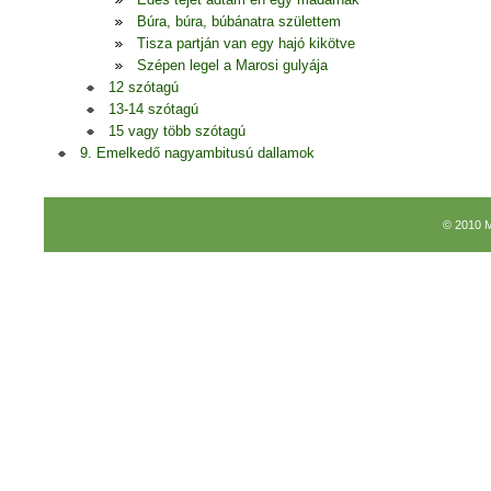
Búra, búra, búbánatra születtem
Tisza partján van egy hajó kikötve
Szépen legel a Marosi gulyája
12 szótagú
13-14 szótagú
15 vagy több szótagú
9. Emelkedő nagyambitusú dallamok
© 2010 M