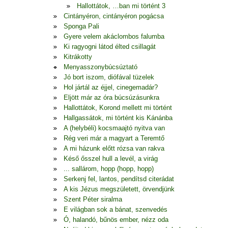
Hallottátok, …ban mi történt 3
Cintányéron, cintányéron pogácsa
Sponga Pali
Gyere velem akáclombos falumba
Ki ragyogni látod élted csillagát
Kitrákotty
Menyasszonybúcsúztató
Jó bort iszom, diófával tüzelek
Hol jártál az éjjel, cinegemadár?
Eljött már az óra búcsúzásunkra
Hallottátok, Korond mellett mi történt
Hallgassátok, mi történt kis Kánánba
A (helybéli) kocsmaajtó nyitva van
Rég veri már a magyart a Teremtő
A mi házunk előtt rózsa van rakva
Késő ősszel hull a levél, a virág
... sallárom, hopp (hopp, hopp)
Serkenj fel, lantos, pendítsd citerádat
A kis Jézus megszületett, örvendjünk
Szent Péter siralma
E világban sok a bánat, szenvedés
Ó, halandó, bűnös ember, nézz oda