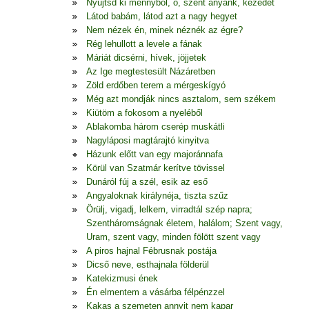
Nyújtsd ki mennyből, ó, szent anyánk, kezedet
Látod babám, látod azt a nagy hegyet
Nem nézek én, minek néznék az égre?
Rég lehullott a levele a fának
Máriát dicsérni, hívek, jöjjetek
Az Ige megtestesült Názáretben
Zöld erdőben terem a mérgeskígyó
Még azt mondják nincs asztalom, sem székem
Kiütöm a fokosom a nyeléből
Ablakomba három cserép muskátli
Nagyláposi magtárajtó kinyitva
Házunk előtt van egy majoránnafa
Körül van Szatmár kerítve tövissel
Dunáról fúj a szél, esik az eső
Angyaloknak királynéja, tiszta szűz
Örülj, vigadj, lelkem, virradtál szép napra;
Szentháromságnak életem, halálom; Szent vagy,
Uram, szent vagy, minden fölött szent vagy
A piros hajnal Fébrusnak postája
Dicső neve, esthajnala földerül
Katekizmusi ének
Én elmentem a vásárba félpénzzel
Kakas a szemeten annyit nem kapar