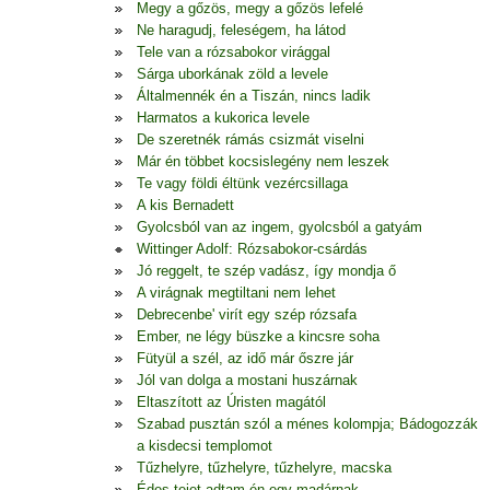
Megy a gőzös, megy a gőzös lefelé
Ne haragudj, feleségem, ha látod
Tele van a rózsabokor virággal
Sárga uborkának zöld a levele
Általmennék én a Tiszán, nincs ladik
Harmatos a kukorica levele
De szeretnék rámás csizmát viselni
Már én többet kocsislegény nem leszek
Te vagy földi éltünk vezércsillaga
A kis Bernadett
Gyolcsból van az ingem, gyolcsból a gatyám
Wittinger Adolf: Rózsabokor-csárdás
Jó reggelt, te szép vadász, így mondja ő
A virágnak megtiltani nem lehet
Debrecenbe' virít egy szép rózsafa
Ember, ne légy büszke a kincsre soha
Fütyül a szél, az idő már őszre jár
Jól van dolga a mostani huszárnak
Eltaszított az Úristen magától
Szabad pusztán szól a ménes kolompja; Bádogozzák
a kisdecsi templomot
Tűzhelyre, tűzhelyre, tűzhelyre, macska
Édes tejet adtam én egy madárnak