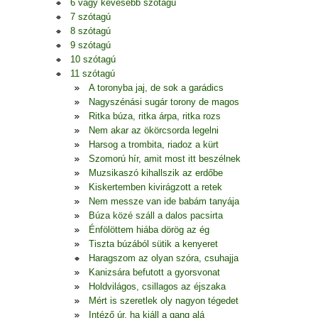
6 vagy kevesebb szótagú
7 szótagú
8 szótagú
9 szótagú
10 szótagú
11 szótagú
A toronyba jaj, de sok a garádics
Nagyszénási sugár torony de magos
Ritka búza, ritka árpa, ritka rozs
Nem akar az ökörcsorda legelni
Harsog a trombita, riadoz a kürt
Szomorú hír, amit most itt beszélnek
Muzsikaszó kihallszik az erdőbe
Kiskertemben kivirágzott a retek
Nem messze van ide babám tanyája
Búza közé száll a dalos pacsirta
Énfölöttem hiába dörög az ég
Tiszta búzából sütik a kenyeret
Haragszom az olyan szóra, csuhajja
Kanizsára befutott a gyorsvonat
Holdvilágos, csillagos az éjszaka
Mért is szeretlek oly nagyon tégedet
Intéző úr, ha kiáll a gang alá