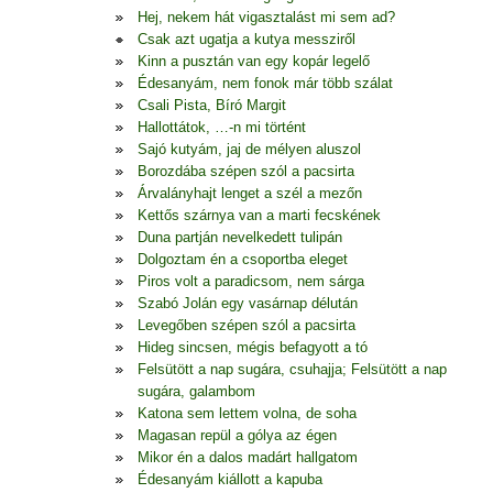
Hej, nekem hát vigasztalást mi sem ad?
Csak azt ugatja a kutya messziről
Kinn a pusztán van egy kopár legelő
Édesanyám, nem fonok már több szálat
Csali Pista, Bíró Margit
Hallottátok, …-n mi történt
Sajó kutyám, jaj de mélyen aluszol
Borozdába szépen szól a pacsirta
Árvalányhajt lenget a szél a mezőn
Kettős szárnya van a marti fecskének
Duna partján nevelkedett tulipán
Dolgoztam én a csoportba eleget
Piros volt a paradicsom, nem sárga
Szabó Jolán egy vasárnap délután
Levegőben szépen szól a pacsirta
Hideg sincsen, mégis befagyott a tó
Felsütött a nap sugára, csuhajja; Felsütött a nap
sugára, galambom
Katona sem lettem volna, de soha
Magasan repül a gólya az égen
Mikor én a dalos madárt hallgatom
Édesanyám kiállott a kapuba