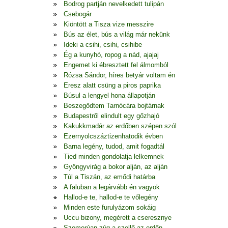
Bodrog partján nevelkedett tulipán
Csebogár
Kiöntött a Tisza vize messzire
Bús az élet, bús a világ már nekünk
Ideki a csihi, csihi, csihibe
Ég a kunyhó, ropog a nád, ajajaj
Engemet ki ébresztett fel álmomból
Rózsa Sándor, híres betyár voltam én
Eresz alatt csüng a piros paprika
Búsul a lengyel hona állapotján
Beszegődtem Tarnócára bojtárnak
Budapestről elindult egy gőzhajó
Kakukkmadár az erdőben szépen szól
Ezernyolcszáztizenhatodik évben
Barna legény, tudod, amit fogadtál
Tied minden gondolatja lelkemnek
Gyöngyvirág a bokor alján, az alján
Túl a Tiszán, az emődi határba
A faluban a legárvább én vagyok
Hallod-e te, hallod-e te vőlegény
Minden este furulyázom sokáig
Uccu bizony, megérett a cseresznye
Szomorúan zúg a szellő az erdőn