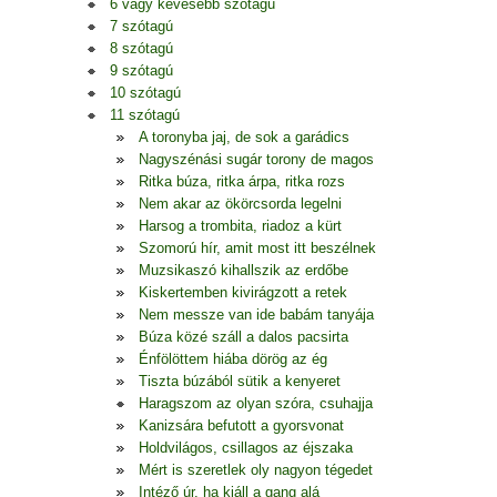
6 vagy kevesebb szótagú
7 szótagú
8 szótagú
9 szótagú
10 szótagú
11 szótagú
A toronyba jaj, de sok a garádics
Nagyszénási sugár torony de magos
Ritka búza, ritka árpa, ritka rozs
Nem akar az ökörcsorda legelni
Harsog a trombita, riadoz a kürt
Szomorú hír, amit most itt beszélnek
Muzsikaszó kihallszik az erdőbe
Kiskertemben kivirágzott a retek
Nem messze van ide babám tanyája
Búza közé száll a dalos pacsirta
Énfölöttem hiába dörög az ég
Tiszta búzából sütik a kenyeret
Haragszom az olyan szóra, csuhajja
Kanizsára befutott a gyorsvonat
Holdvilágos, csillagos az éjszaka
Mért is szeretlek oly nagyon tégedet
Intéző úr, ha kiáll a gang alá