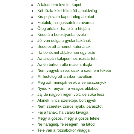
A falusi bíró levelet kapott
Két fűzfa közt fölsütött a holdvilág
Kis pejlovam kapott elég abrakot
Fiatalok, hallgassatok szavamra
Öreg árkász, ha felül a hídjára
Keserű a borostyánfa levele
Jól van dolga a gyulai bakának
Besorozott a német katonának
Ha benéznél ablakomon egy este
Az alispán kalapomhoz rózsát tett
Az én torkom álló malom, ihajla
Nem vagyok szép, csak a szemem fekete
Mi füstölög ott a síkon távolban
Még azt mondják ezek a vénasszonyok
Nyisd ki, anyám, a virágos ablakod
Jaj de nagyon régen volt, de soká lesz
Akinek nincs szeretője, bort igyék
Nem szeretek zsíros nyakú parasztot
Fáj a fának, ha valaki kivágja
Megy a gőzös, megy a gőzös lefelé
Ne haragudj, feleségem, ha látod
Tele van a rózsabokor virággal