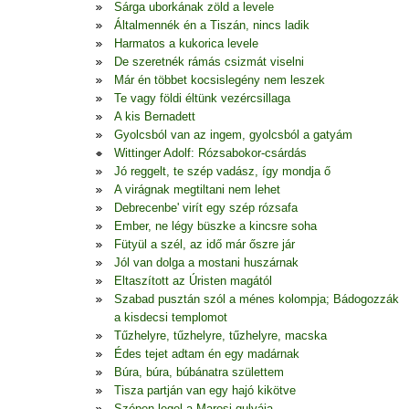
Sárga uborkának zöld a levele
Általmennék én a Tiszán, nincs ladik
Harmatos a kukorica levele
De szeretnék rámás csizmát viselni
Már én többet kocsislegény nem leszek
Te vagy földi éltünk vezércsillaga
A kis Bernadett
Gyolcsból van az ingem, gyolcsból a gatyám
Wittinger Adolf: Rózsabokor-csárdás
Jó reggelt, te szép vadász, így mondja ő
A virágnak megtiltani nem lehet
Debrecenbe' virít egy szép rózsafa
Ember, ne légy büszke a kincsre soha
Fütyül a szél, az idő már őszre jár
Jól van dolga a mostani huszárnak
Eltaszított az Úristen magától
Szabad pusztán szól a ménes kolompja; Bádogozzák
a kisdecsi templomot
Tűzhelyre, tűzhelyre, tűzhelyre, macska
Édes tejet adtam én egy madárnak
Búra, búra, búbánatra születtem
Tisza partján van egy hajó kikötve
Szépen legel a Marosi gulyája