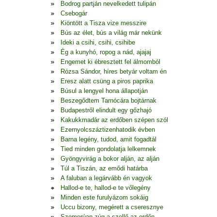
Bodrog partján nevelkedett tulipán
Csebogár
Kiöntött a Tisza vize messzire
Bús az élet, bús a világ már nekünk
Ideki a csihi, csihi, csihibe
Ég a kunyhó, ropog a nád, ajajaj
Engemet ki ébresztett fel álmomból
Rózsa Sándor, híres betyár voltam én
Eresz alatt csüng a piros paprika
Búsul a lengyel hona állapotján
Beszegődtem Tarnócára bojtárnak
Budapestről elindult egy gőzhajó
Kakukkmadár az erdőben szépen szól
Ezernyolcszáztizenhatodik évben
Barna legény, tudod, amit fogadtál
Tied minden gondolatja lelkemnek
Gyöngyvirág a bokor alján, az alján
Túl a Tiszán, az emődi határba
A faluban a legárvább én vagyok
Hallod-e te, hallod-e te vőlegény
Minden este furulyázom sokáig
Uccu bizony, megérett a cseresznye
Szomorúan zúg a szellő az erdőn