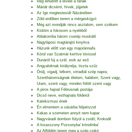
Rég lehullott a levele a fának
Máriát dicsérni, hívek, jöjjetek
Az Ige megtestesült Názáretben
Zöld erdőben terem a mérgeskígyó
Még azt mondják nincs asztalom, sem székem
Kiütöm a fokosom a nyeléből
Ablakomba három cserép muskátli
Nagyláposi magtárajtó kinyitva
Házunk előtt van egy majoránnafa
Körül van Szatmár kerítve tövissel
Dunáról fúj a szél, esik az eső
Angyaloknak királynéja, tiszta szűz
Örülj, vigadj, lelkem, virradtál szép napra;
Szentháromságnak életem, halálom; Szent vagy,
Uram, szent vagy, minden fölött szent vagy
A piros hajnal Fébrusnak postája
Dicső neve, esthajnala földerül
Katekizmusi ének
Én elmentem a vásárba félpénzzel
Kakas a szemeten annyit nem kapar
Nagyváradi dombon fütyül a zsidó; Krokodil
A kisasszony Pozsonyba' krinolinba'
Az Alföldön terem meg a szép csikó