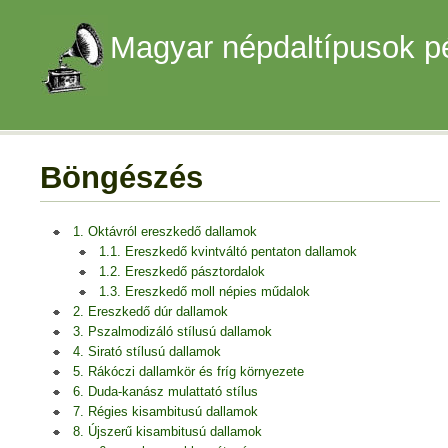
Magyar népdaltípusok p
Böngészés
1. Oktávról ereszkedő dallamok
1.1. Ereszkedő kvintváltó pentaton dallamok
1.2. Ereszkedő pásztordalok
1.3. Ereszkedő moll népies műdalok
2. Ereszkedő dúr dallamok
3. Pszalmodizáló stílusú dallamok
4. Sirató stílusú dallamok
5. Rákóczi dallamkör és fríg környezete
6. Duda-kanász mulattató stílus
7. Régies kisambitusú dallamok
8. Újszerű kisambitusú dallamok