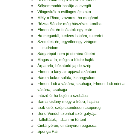
Sólyommadár hasítja a levegőt
Világoskék a csillagos éjszaka
Mély a Rima, zavaros, ha megárad
Rózsa Sándor még húszéves korába
Elmennék én tinálatok egy este
Ha meguntál, kedves babám, szeretni
Szeretlek én, egyetlenegy virágom
… sudridom
Sárgarépát nem jó dombra ültetni
Magas a fa, mégis a földre hajlik
Árpatarló, búzatarló jaj de szép
Elment a lány az apjával szántani
Három bokor saláta, kisangyalom
Elment Lidi a vásárra, csuhajja; Elment Lidi néni a
vásárra, csuhajja
Intéző úr ha bejön a szobába
Barna kislány megy a kútra, hajaha
Esik eső, szép csendesen csepereg
Bene Vendel tizenhat szél gatyája
Hallottátok, …ban mi történt
Cintányéron, cintányéron pogácsa
Sponga Pali