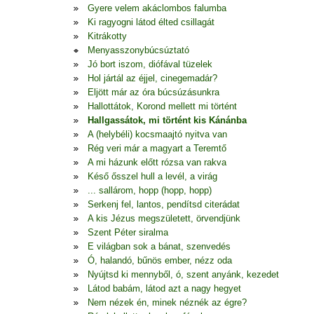
Gyere velem akáclombos falumba
Ki ragyogni látod élted csillagát
Kitrákotty
Menyasszonybúcsúztató
Jó bort iszom, diófával tüzelek
Hol jártál az éjjel, cinegemadár?
Eljött már az óra búcsúzásunkra
Hallottátok, Korond mellett mi történt
Hallgassátok, mi történt kis Kánánba
A (helybéli) kocsmaajtó nyitva van
Rég veri már a magyart a Teremtő
A mi házunk előtt rózsa van rakva
Késő ősszel hull a levél, a virág
... sallárom, hopp (hopp, hopp)
Serkenj fel, lantos, pendítsd citerádat
A kis Jézus megszületett, örvendjünk
Szent Péter siralma
E világban sok a bánat, szenvedés
Ó, halandó, bűnös ember, nézz oda
Nyújtsd ki mennyből, ó, szent anyánk, kezedet
Látod babám, látod azt a nagy hegyet
Nem nézek én, minek néznék az égre?