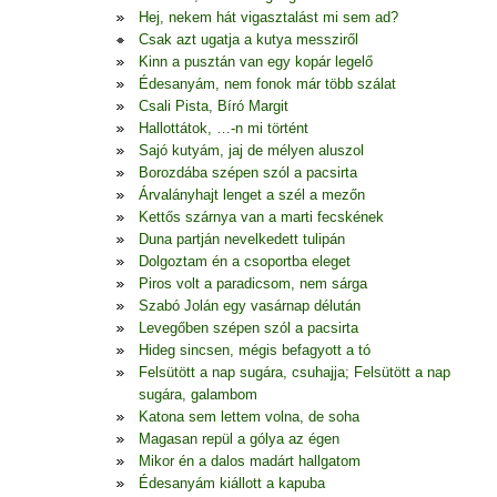
Hej, nekem hát vigasztalást mi sem ad?
Csak azt ugatja a kutya messziről
Kinn a pusztán van egy kopár legelő
Édesanyám, nem fonok már több szálat
Csali Pista, Bíró Margit
Hallottátok, …-n mi történt
Sajó kutyám, jaj de mélyen aluszol
Borozdába szépen szól a pacsirta
Árvalányhajt lenget a szél a mezőn
Kettős szárnya van a marti fecskének
Duna partján nevelkedett tulipán
Dolgoztam én a csoportba eleget
Piros volt a paradicsom, nem sárga
Szabó Jolán egy vasárnap délután
Levegőben szépen szól a pacsirta
Hideg sincsen, mégis befagyott a tó
Felsütött a nap sugára, csuhajja; Felsütött a nap
sugára, galambom
Katona sem lettem volna, de soha
Magasan repül a gólya az égen
Mikor én a dalos madárt hallgatom
Édesanyám kiállott a kapuba