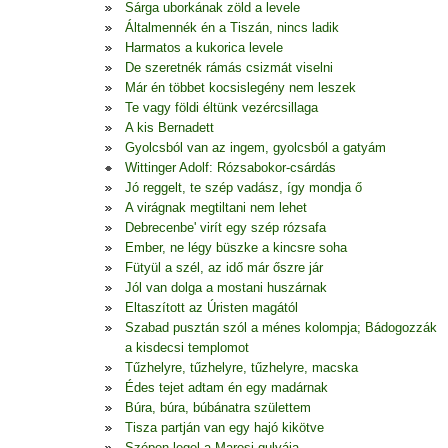
Sárga uborkának zöld a levele
Általmennék én a Tiszán, nincs ladik
Harmatos a kukorica levele
De szeretnék rámás csizmát viselni
Már én többet kocsislegény nem leszek
Te vagy földi éltünk vezércsillaga
A kis Bernadett
Gyolcsból van az ingem, gyolcsból a gatyám
Wittinger Adolf: Rózsabokor-csárdás
Jó reggelt, te szép vadász, így mondja ő
A virágnak megtiltani nem lehet
Debrecenbe' virít egy szép rózsafa
Ember, ne légy büszke a kincsre soha
Fütyül a szél, az idő már őszre jár
Jól van dolga a mostani huszárnak
Eltaszított az Úristen magától
Szabad pusztán szól a ménes kolompja; Bádogozzák
a kisdecsi templomot
Tűzhelyre, tűzhelyre, tűzhelyre, macska
Édes tejet adtam én egy madárnak
Búra, búra, búbánatra születtem
Tisza partján van egy hajó kikötve
Szépen legel a Marosi gulyája