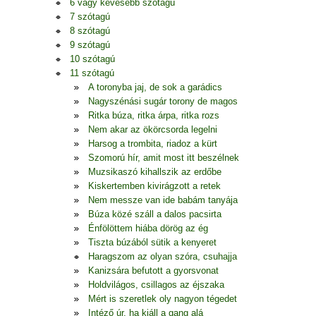
6 vagy kevesebb szótagú
7 szótagú
8 szótagú
9 szótagú
10 szótagú
11 szótagú
A toronyba jaj, de sok a garádics
Nagyszénási sugár torony de magos
Ritka búza, ritka árpa, ritka rozs
Nem akar az ökörcsorda legelni
Harsog a trombita, riadoz a kürt
Szomorú hír, amit most itt beszélnek
Muzsikaszó kihallszik az erdőbe
Kiskertemben kivirágzott a retek
Nem messze van ide babám tanyája
Búza közé száll a dalos pacsirta
Énfölöttem hiába dörög az ég
Tiszta búzából sütik a kenyeret
Haragszom az olyan szóra, csuhajja
Kanizsára befutott a gyorsvonat
Holdvilágos, csillagos az éjszaka
Mért is szeretlek oly nagyon tégedet
Intéző úr, ha kiáll a gang alá