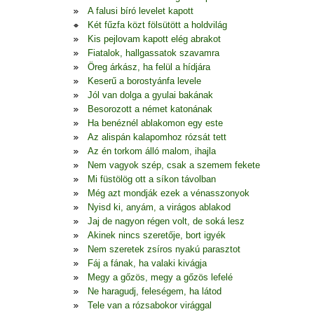
A falusi bíró levelet kapott
Két fűzfa közt fölsütött a holdvilág
Kis pejlovam kapott elég abrakot
Fiatalok, hallgassatok szavamra
Öreg árkász, ha felül a hídjára
Keserű a borostyánfa levele
Jól van dolga a gyulai bakának
Besorozott a német katonának
Ha benéznél ablakomon egy este
Az alispán kalapomhoz rózsát tett
Az én torkom álló malom, ihajla
Nem vagyok szép, csak a szemem fekete
Mi füstölög ott a síkon távolban
Még azt mondják ezek a vénasszonyok
Nyisd ki, anyám, a virágos ablakod
Jaj de nagyon régen volt, de soká lesz
Akinek nincs szeretője, bort igyék
Nem szeretek zsíros nyakú parasztot
Fáj a fának, ha valaki kivágja
Megy a gőzös, megy a gőzös lefelé
Ne haragudj, feleségem, ha látod
Tele van a rózsabokor virággal