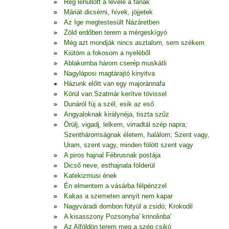
Rég lehullott a levele a fának
Máriát dicsérni, hívek, jöjjetek
Az Ige megtestesült Názáretben
Zöld erdőben terem a mérgeskígyó
Még azt mondják nincs asztalom, sem székem
Kiütöm a fokosom a nyeléből
Ablakomba három cserép muskátli
Nagyláposi magtárajtó kinyitva
Házunk előtt van egy majoránnafa
Körül van Szatmár kerítve tövissel
Dunáról fúj a szél, esik az eső
Angyaloknak királynéja, tiszta szűz
Örülj, vigadj, lelkem, virradtál szép napra;
Szentháromságnak életem, halálom; Szent vagy,
Uram, szent vagy, minden fölött szent vagy
A piros hajnal Fébrusnak postája
Dicső neve, esthajnala földerül
Katekizmusi ének
Én elmentem a vásárba félpénzzel
Kakas a szemeten annyit nem kapar
Nagyváradi dombon fütyül a zsidó; Krokodil
A kisasszony Pozsonyba' krinolinba'
Az Alföldön terem meg a szép csikó