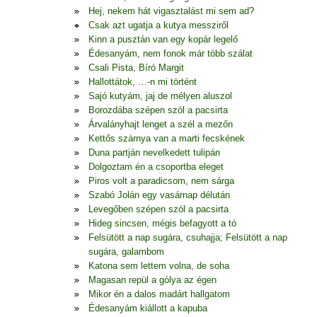
Hej, nekem hát vigasztalást mi sem ad?
Csak azt ugatja a kutya messziről
Kinn a pusztán van egy kopár legelő
Édesanyám, nem fonok már több szálat
Csali Pista, Bíró Margit
Hallottátok, …-n mi történt
Sajó kutyám, jaj de mélyen aluszol
Borozdába szépen szól a pacsirta
Árvalányhajt lenget a szél a mezőn
Kettős szárnya van a marti fecskének
Duna partján nevelkedett tulipán
Dolgoztam én a csoportba eleget
Piros volt a paradicsom, nem sárga
Szabó Jolán egy vasárnap délután
Levegőben szépen szól a pacsirta
Hideg sincsen, mégis befagyott a tó
Felsütött a nap sugára, csuhajja; Felsütött a nap
sugára, galambom
Katona sem lettem volna, de soha
Magasan repül a gólya az égen
Mikor én a dalos madárt hallgatom
Édesanyám kiállott a kapuba