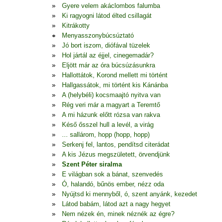
Gyere velem akáclombos falumba
Ki ragyogni látod élted csillagát
Kitrákotty
Menyasszonybúcsúztató
Jó bort iszom, diófával tüzelek
Hol jártál az éjjel, cinegemadár?
Eljött már az óra búcsúzásunkra
Hallottátok, Korond mellett mi történt
Hallgassátok, mi történt kis Kánánba
A (helybéli) kocsmaajtó nyitva van
Rég veri már a magyart a Teremtő
A mi házunk előtt rózsa van rakva
Késő ősszel hull a levél, a virág
... sallárom, hopp (hopp, hopp)
Serkenj fel, lantos, pendítsd citerádat
A kis Jézus megszületett, örvendjünk
Szent Péter siralma
E világban sok a bánat, szenvedés
Ó, halandó, bűnös ember, nézz oda
Nyújtsd ki mennyből, ó, szent anyánk, kezedet
Látod babám, látod azt a nagy hegyet
Nem nézek én, minek néznék az égre?