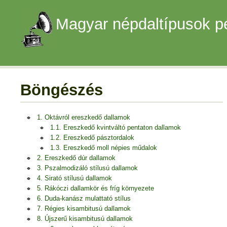
Magyar népdaltípusok p
Böngészés
1. Oktávról ereszkedő dallamok
1.1. Ereszkedő kvintváltó pentaton dallamok
1.2. Ereszkedő pásztordalok
1.3. Ereszkedő moll népies műdalok
2. Ereszkedő dúr dallamok
3. Pszalmodizáló stílusú dallamok
4. Sirató stílusú dallamok
5. Rákóczi dallamkör és fríg környezete
6. Duda-kanász mulattató stílus
7. Régies kisambitusú dallamok
8. Újszerű kisambitusú dallamok