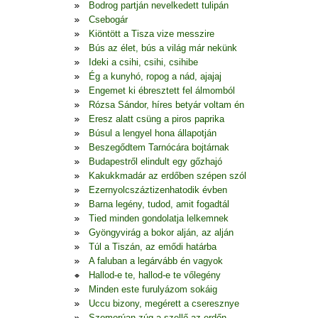
Bodrog partján nevelkedett tulipán
Csebogár
Kiöntött a Tisza vize messzire
Bús az élet, bús a világ már nekünk
Ideki a csihi, csihi, csihibe
Ég a kunyhó, ropog a nád, ajajaj
Engemet ki ébresztett fel álmomból
Rózsa Sándor, híres betyár voltam én
Eresz alatt csüng a piros paprika
Búsul a lengyel hona állapotján
Beszegődtem Tarnócára bojtárnak
Budapestről elindult egy gőzhajó
Kakukkmadár az erdőben szépen szól
Ezernyolcszáztizenhatodik évben
Barna legény, tudod, amit fogadtál
Tied minden gondolatja lelkemnek
Gyöngyvirág a bokor alján, az alján
Túl a Tiszán, az emődi határba
A faluban a legárvább én vagyok
Hallod-e te, hallod-e te vőlegény
Minden este furulyázom sokáig
Uccu bizony, megérett a cseresznye
Szomorúan zúg a szellő az erdőn