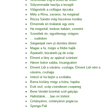
Sólyommadár hasítja a levegőt
Világoskék a csillagos éjszaka
Mély a Rima, zavaros, ha megárad
Rózsa Sándor még húszéves korába
Elmennék én tinálatok egy este
Ha meguntál, kedves babám, szeretni
Szeretlek én, egyetlenegy virágom
… sudridom
Sárgarépát nem jó dombra ültetni
Magas a fa, mégis a földre hajlik
Árpatarló, búzatarló jaj de szép
Elment a lány az apjával szántani
Három bokor saláta, kisangyalom
Elment Lidi a vásárra, csuhajja; Elment Lidi néni a
vásárra, csuhajja
Intéző úr ha bejön a szobába
Barna kislány megy a kútra, hajaha
Esik eső, szép csendesen csepereg
Bene Vendel tizenhat szél gatyája
Hallottátok, …ban mi történt
Cintányéron, cintányéron pogácsa
Sponga Pali