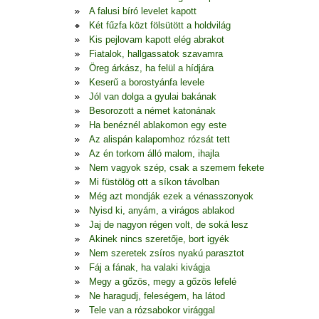
A falusi bíró levelet kapott
Két fűzfa közt fölsütött a holdvilág
Kis pejlovam kapott elég abrakot
Fiatalok, hallgassatok szavamra
Öreg árkász, ha felül a hídjára
Keserű a borostyánfa levele
Jól van dolga a gyulai bakának
Besorozott a német katonának
Ha benéznél ablakomon egy este
Az alispán kalapomhoz rózsát tett
Az én torkom álló malom, ihajla
Nem vagyok szép, csak a szemem fekete
Mi füstölög ott a síkon távolban
Még azt mondják ezek a vénasszonyok
Nyisd ki, anyám, a virágos ablakod
Jaj de nagyon régen volt, de soká lesz
Akinek nincs szeretője, bort igyék
Nem szeretek zsíros nyakú parasztot
Fáj a fának, ha valaki kivágja
Megy a gőzös, megy a gőzös lefelé
Ne haragudj, feleségem, ha látod
Tele van a rózsabokor virággal