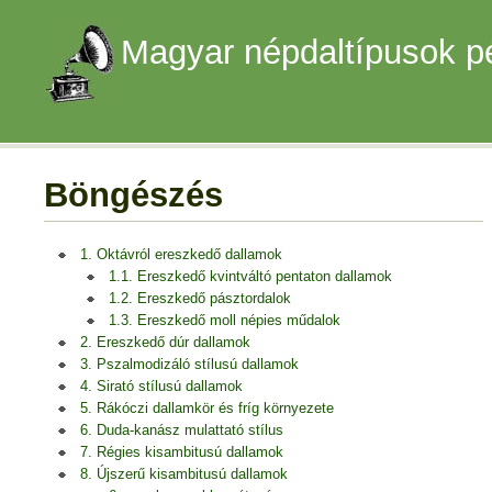
Magyar népdaltípusok p
Böngészés
1. Oktávról ereszkedő dallamok
1.1. Ereszkedő kvintváltó pentaton dallamok
1.2. Ereszkedő pásztordalok
1.3. Ereszkedő moll népies műdalok
2. Ereszkedő dúr dallamok
3. Pszalmodizáló stílusú dallamok
4. Sirató stílusú dallamok
5. Rákóczi dallamkör és fríg környezete
6. Duda-kanász mulattató stílus
7. Régies kisambitusú dallamok
8. Újszerű kisambitusú dallamok