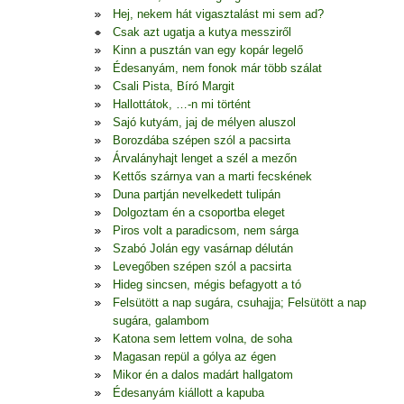
Hej, nekem hát vigasztalást mi sem ad?
Csak azt ugatja a kutya messziről
Kinn a pusztán van egy kopár legelő
Édesanyám, nem fonok már több szálat
Csali Pista, Bíró Margit
Hallottátok, …-n mi történt
Sajó kutyám, jaj de mélyen aluszol
Borozdába szépen szól a pacsirta
Árvalányhajt lenget a szél a mezőn
Kettős szárnya van a marti fecskének
Duna partján nevelkedett tulipán
Dolgoztam én a csoportba eleget
Piros volt a paradicsom, nem sárga
Szabó Jolán egy vasárnap délután
Levegőben szépen szól a pacsirta
Hideg sincsen, mégis befagyott a tó
Felsütött a nap sugára, csuhajja; Felsütött a nap
sugára, galambom
Katona sem lettem volna, de soha
Magasan repül a gólya az égen
Mikor én a dalos madárt hallgatom
Édesanyám kiállott a kapuba