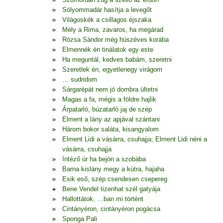
Sólyommadár hasítja a levegőt
Világoskék a csillagos éjszaka
Mély a Rima, zavaros, ha megárad
Rózsa Sándor még húszéves korába
Elmennék én tinálatok egy este
Ha meguntál, kedves babám, szeretni
Szeretlek én, egyetlenegy virágom
… sudridom
Sárgarépát nem jó dombra ültetni
Magas a fa, mégis a földre hajlik
Árpatarló, búzatarló jaj de szép
Elment a lány az apjával szántani
Három bokor saláta, kisangyalom
Elment Lidi a vásárra, csuhajja; Elment Lidi néni a
vásárra, csuhajja
Intéző úr ha bejön a szobába
Barna kislány megy a kútra, hajaha
Esik eső, szép csendesen csepereg
Bene Vendel tizenhat szél gatyája
Hallottátok, …ban mi történt
Cintányéron, cintányéron pogácsa
Sponga Pali