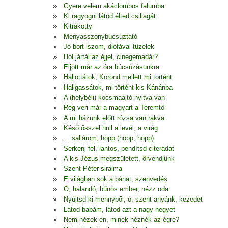
Gyere velem akáclombos falumba
Ki ragyogni látod élted csillagát
Kitrákotty
Menyasszonybúcsúztató
Jó bort iszom, diófával tüzelek
Hol jártál az éjjel, cinegemadár?
Eljött már az óra búcsúzásunkra
Hallottátok, Korond mellett mi történt
Hallgassátok, mi történt kis Kánánba
A (helybéli) kocsmaajtó nyitva van
Rég veri már a magyart a Teremtő
A mi házunk előtt rózsa van rakva
Késő ősszel hull a levél, a virág
... sallárom, hopp (hopp, hopp)
Serkenj fel, lantos, pendítsd citerádat
A kis Jézus megszületett, örvendjünk
Szent Péter siralma
E világban sok a bánat, szenvedés
Ó, halandó, bűnös ember, nézz oda
Nyújtsd ki mennyből, ó, szent anyánk, kezedet
Látod babám, látod azt a nagy hegyet
Nem nézek én, minek néznék az égre?