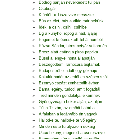
Bodrog partján nevelkedett tulipán
Csebogár
Kiöntött a Tisza vize messzire
Bús az élet, bús a világ már nekünk
Ideki a csihi, csihi, csihibe
Ég a kunyhó, ropog a nád, ajajaj
Engemet ki ébresztett fel álmomból
Rózsa Sándor, híres betyár voltam én
Eresz alatt csüng a piros paprika
Búsul a lengyel hona állapotján
Beszegődtem Tarnócára bojtárnak
Budapestről elindult egy gőzhajó
Kakukkmadár az erdőben szépen szól
Ezernyolcszáztizenhatodik évben
Barna legény, tudod, amit fogadtál
Tied minden gondolatja lelkemnek
Gyöngyvirág a bokor alján, az alján
Túl a Tiszán, az emődi határba
A faluban a legárvább én vagyok
Hallod-e te, hallod-e te vőlegény
Minden este furulyázom sokáig
Uccu bizony, megérett a cseresznye
Szomorúan zúg a szellő az erdőn