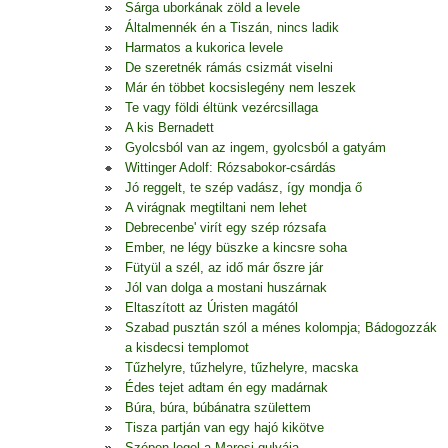
Sárga uborkának zöld a levele
Általmennék én a Tiszán, nincs ladik
Harmatos a kukorica levele
De szeretnék rámás csizmát viselni
Már én többet kocsislegény nem leszek
Te vagy földi éltünk vezércsillaga
A kis Bernadett
Gyolcsból van az ingem, gyolcsból a gatyám
Wittinger Adolf: Rózsabokor-csárdás
Jó reggelt, te szép vadász, így mondja ő
A virágnak megtiltani nem lehet
Debrecenbe' virít egy szép rózsafa
Ember, ne légy büszke a kincsre soha
Fütyül a szél, az idő már őszre jár
Jól van dolga a mostani huszárnak
Eltaszított az Úristen magától
Szabad pusztán szól a ménes kolompja; Bádogozzák
a kisdecsi templomot
Tűzhelyre, tűzhelyre, tűzhelyre, macska
Édes tejet adtam én egy madárnak
Búra, búra, búbánatra születtem
Tisza partján van egy hajó kikötve
Szépen legel a Marosi gulyája