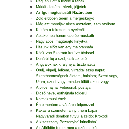
Rég lehullott a levele a fának
Máriát dicsérni, hívek, jöjjetek
Az Ige megtestesült Názáretben
Zöld erdőben terem a mérgeskígyó
Még azt mondják nincs asztalom, sem székem
Kiütöm a fokosom a nyeléből
Ablakomba három cserép muskátli
Nagyláposi magtárajtó kinyitva
Házunk előtt van egy majoránnafa
Körül van Szatmár kerítve tövissel
Dunáról fúj a szél, esik az eső
Angyaloknak királynéja, tiszta szűz
Örülj, vigadj, lelkem, virradtál szép napra;
Szentháromságnak életem, halálom; Szent vagy,
Uram, szent vagy, minden fölött szent vagy
A piros hajnal Fébrusnak postája
Dicső neve, esthajnala földerül
Katekizmusi ének
Én elmentem a vásárba félpénzzel
Kakas a szemeten annyit nem kapar
Nagyváradi dombon fütyül a zsidó; Krokodil
A kisasszony Pozsonyba' krinolinba'
Az Alföldön terem meg a szép csikó