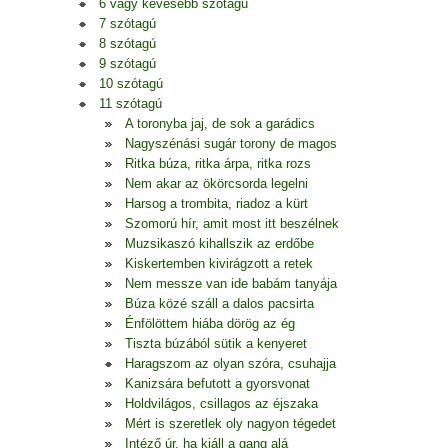
6 vagy kevesebb szótagú
7 szótagú
8 szótagú
9 szótagú
10 szótagú
11 szótagú
A toronyba jaj, de sok a garádics
Nagyszénási sugár torony de magos
Ritka búza, ritka árpa, ritka rozs
Nem akar az ökörcsorda legelni
Harsog a trombita, riadoz a kürt
Szomorú hír, amit most itt beszélnek
Muzsikaszó kihallszik az erdőbe
Kiskertemben kivirágzott a retek
Nem messze van ide babám tanyája
Búza közé száll a dalos pacsirta
Énfölöttem hiába dörög az ég
Tiszta búzából sütik a kenyeret
Haragszom az olyan szóra, csuhajja
Kanizsára befutott a gyorsvonat
Holdvilágos, csillagos az éjszaka
Mért is szeretlek oly nagyon tégedet
Intéző úr, ha kiáll a gang alá