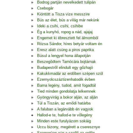
Bodrog partján nevelkedett tulipán
Csebogár
Kiöntött a Tisza vize messzire
Bús az élet, bús a világ már nekünk
Ideki a csihi, csihi, csihibe
Ég a kunyhó, ropog a nád, ajajaj
Engemet ki ébresztett fel álmomból
Rózsa Sándor, híres betyár voltam én
Eresz alatt csüng a piros paprika
Búsul a lengyel hona állapotján
Beszegődtem Tarnócára bojtárnak
Budapestről elindult egy gőzhajó
Kakukkmadár az erdőben szépen szól
Ezernyolcszáztizenhatodik évben
Barna legény, tudod, amit fogadtál
Tied minden gondolatja lelkemnek
Gyöngyvirág a bokor alján, az alján
Túl a Tiszán, az emődi határba
A faluban a legárvább én vagyok
Hallod-e te, hallod-e te vőlegény
Minden este furulyázom sokáig
Uccu bizony, megérett a cseresznye
Szomorúan zúg a szellő az erdőn