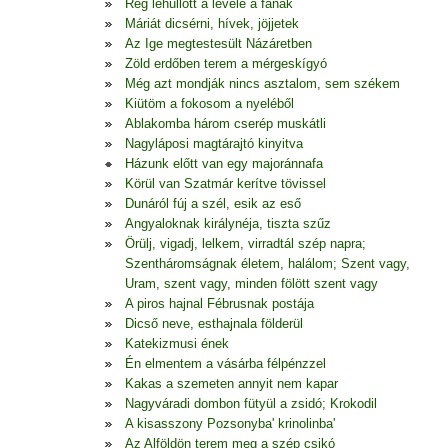
Rég lehullott a levele a fának
Máriát dicsérni, hívek, jöjjetek
Az Ige megtestesült Názáretben
Zöld erdőben terem a mérgeskígyó
Még azt mondják nincs asztalom, sem székem
Kiütöm a fokosom a nyeléből
Ablakomba három cserép muskátli
Nagyláposi magtárajtó kinyitva
Házunk előtt van egy majoránnafa
Körül van Szatmár kerítve tövissel
Dunáról fúj a szél, esik az eső
Angyaloknak királynéja, tiszta szűz
Örülj, vigadj, lelkem, virradtál szép napra;
Szentháromságnak életem, halálom; Szent vagy,
Uram, szent vagy, minden fölött szent vagy
A piros hajnal Fébrusnak postája
Dicső neve, esthajnala földerül
Katekizmusi ének
Én elmentem a vásárba félpénzzel
Kakas a szemeten annyit nem kapar
Nagyváradi dombon fütyül a zsidó; Krokodil
A kisasszony Pozsonyba' krinolinba'
Az Alföldön terem meg a szép csikó