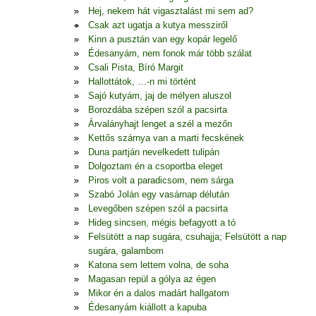
Hej, nekem hát vigasztalást mi sem ad?
Csak azt ugatja a kutya messziről
Kinn a pusztán van egy kopár legelő
Édesanyám, nem fonok már több szálat
Csali Pista, Bíró Margit
Hallottátok, …-n mi történt
Sajó kutyám, jaj de mélyen aluszol
Borozdába szépen szól a pacsirta
Árvalányhajt lenget a szél a mezőn
Kettős szárnya van a marti fecskének
Duna partján nevelkedett tulipán
Dolgoztam én a csoportba eleget
Piros volt a paradicsom, nem sárga
Szabó Jolán egy vasárnap délután
Levegőben szépen szól a pacsirta
Hideg sincsen, mégis befagyott a tó
Felsütött a nap sugára, csuhajja; Felsütött a nap
sugára, galambom
Katona sem lettem volna, de soha
Magasan repül a gólya az égen
Mikor én a dalos madárt hallgatom
Édesanyám kiállott a kapuba