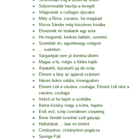
Sólyommadár hasítja a levegőt
Világoskék a csillagos éjszaka
Mély a Rima, zavaros, ha megárad
Rózsa Sándor még húszéves korába
Elmennék én tinálatok egy este
Ha meguntál, kedves babám, szeretni
Szeretlek én, egyetlenegy virágom
… sudridom
Sárgarépát nem jó dombra ültetni
Magas a fa, mégis a földre hajlik
Árpatarló, búzatarló jaj de szép
Elment a lány az apjával szántani
Három bokor saláta, kisangyalom
Elment Lidi a vásárra, csuhajja; Elment Lidi néni a
vásárra, csuhajja
Intéző úr ha bejön a szobába
Barna kislány megy a kútra, hajaha
Esik eső, szép csendesen csepereg
Bene Vendel tizenhat szél gatyája
Hallottátok, …ban mi történt
Cintányéron, cintányéron pogácsa
Sponga Pali