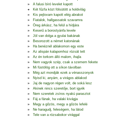
A falusi bíró levelet kapott
Két fűzfa közt fölsütött a holdvilág
Kis pejlovam kapott elég abrakot
Fiatalok, hallgassatok szavamra
Öreg árkász, ha felül a hídjára
Keserű a borostyánfa levele
Jól van dolga a gyulai bakának
Besorozott a német katonának
Ha benéznél ablakomon egy este
Az alispán kalapomhoz rózsát tett
Az én torkom álló malom, ihajla
Nem vagyok szép, csak a szemem fekete
Mi füstölög ott a síkon távolban
Még azt mondják ezek a vénasszonyok
Nyisd ki, anyám, a virágos ablakod
Jaj de nagyon régen volt, de soká lesz
Akinek nincs szeretője, bort igyék
Nem szeretek zsíros nyakú parasztot
Fáj a fának, ha valaki kivágja
Megy a gőzös, megy a gőzös lefelé
Ne haragudj, feleségem, ha látod
Tele van a rózsabokor virággal