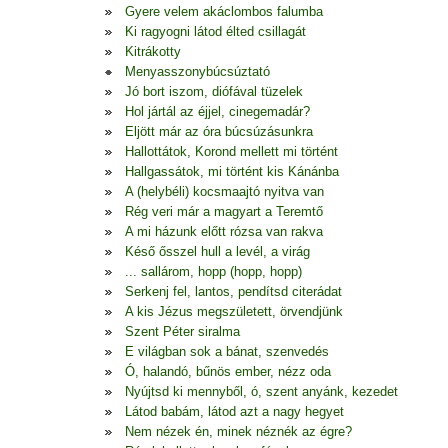
Gyere velem akáclombos falumba
Ki ragyogni látod élted csillagát
Kitrákotty
Menyasszonybúcsúztató
Jó bort iszom, diófával tüzelek
Hol jártál az éjjel, cinegemadár?
Eljött már az óra búcsúzásunkra
Hallottátok, Korond mellett mi történt
Hallgassátok, mi történt kis Kánánba
A (helybéli) kocsmaajtó nyitva van
Rég veri már a magyart a Teremtő
A mi házunk előtt rózsa van rakva
Késő ősszel hull a levél, a virág
... sallárom, hopp (hopp, hopp)
Serkenj fel, lantos, pendítsd citerádat
A kis Jézus megszületett, örvendjünk
Szent Péter siralma
E világban sok a bánat, szenvedés
Ó, halandó, bűnös ember, nézz oda
Nyújtsd ki mennyből, ó, szent anyánk, kezedet
Látod babám, látod azt a nagy hegyet
Nem nézek én, minek néznék az égre?