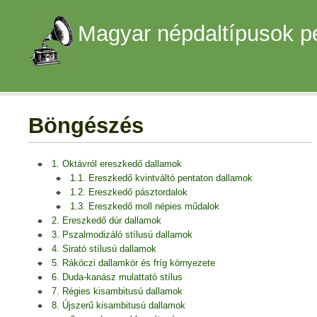
Magyar népdaltípusok p
Böngészés
1. Oktávról ereszkedő dallamok
1.1. Ereszkedő kvintváltó pentaton dallamok
1.2. Ereszkedő pásztordalok
1.3. Ereszkedő moll népies műdalok
2. Ereszkedő dúr dallamok
3. Pszalmodizáló stílusú dallamok
4. Sirató stílusú dallamok
5. Rákóczi dallamkör és fríg környezete
6. Duda-kanász mulattató stílus
7. Régies kisambitusú dallamok
8. Újszerű kisambitusú dallamok