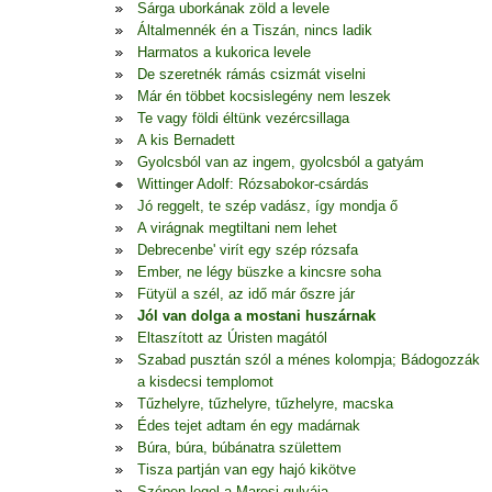
Sárga uborkának zöld a levele
Általmennék én a Tiszán, nincs ladik
Harmatos a kukorica levele
De szeretnék rámás csizmát viselni
Már én többet kocsislegény nem leszek
Te vagy földi éltünk vezércsillaga
A kis Bernadett
Gyolcsból van az ingem, gyolcsból a gatyám
Wittinger Adolf: Rózsabokor-csárdás
Jó reggelt, te szép vadász, így mondja ő
A virágnak megtiltani nem lehet
Debrecenbe' virít egy szép rózsafa
Ember, ne légy büszke a kincsre soha
Fütyül a szél, az idő már őszre jár
Jól van dolga a mostani huszárnak
Eltaszított az Úristen magától
Szabad pusztán szól a ménes kolompja; Bádogozzák
a kisdecsi templomot
Tűzhelyre, tűzhelyre, tűzhelyre, macska
Édes tejet adtam én egy madárnak
Búra, búra, búbánatra születtem
Tisza partján van egy hajó kikötve
Szépen legel a Marosi gulyája