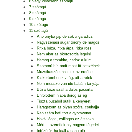
6 vagy kevesebb szótagú
7 szótagú
8 szótagú
9 szótagú
10 szótagú
11 szótagú
A toronyba jaj, de sok a garádics
Nagyszénási sugár torony de magos
Ritka búza, ritka árpa, ritka rozs
Nem akar az ökörcsorda legelni
Harsog a trombita, riadoz a kürt
Szomorú hír, amit most itt beszélnek
Muzsikaszó kihallszik az erdőbe
Kiskertemben kivirágzott a retek
Nem messze van ide babám tanyája
Búza közé száll a dalos pacsirta
Énfölöttem hiába dörög az ég
Tiszta búzából sütik a kenyeret
Haragszom az olyan szóra, csuhajja
Kanizsára befutott a gyorsvonat
Holdvilágos, csillagos az éjszaka
Mért is szeretlek oly nagyon tégedet
Intéző úr, ha kiáll a gang alá