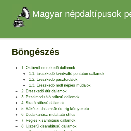
Magyar népdaltípusok p
Böngészés
1. Oktávról ereszkedő dallamok
1.1. Ereszkedő kvintváltó pentaton dallamok
1.2. Ereszkedő pásztordalok
1.3. Ereszkedő moll népies műdalok
2. Ereszkedő dúr dallamok
3. Pszalmodizáló stílusú dallamok
4. Sirató stílusú dallamok
5. Rákóczi dallamkör és fríg környezete
6. Duda-kanász mulattató stílus
7. Régies kisambitusú dallamok
8. Újszerű kisambitusú dallamok