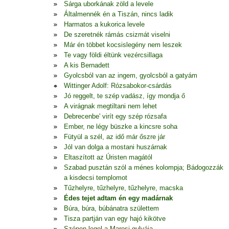
Sárga uborkának zöld a levele
Általmennék én a Tiszán, nincs ladik
Harmatos a kukorica levele
De szeretnék rámás csizmát viselni
Már én többet kocsislegény nem leszek
Te vagy földi éltünk vezércsillaga
A kis Bernadett
Gyolcsból van az ingem, gyolcsból a gatyám
Wittinger Adolf: Rózsabokor-csárdás
Jó reggelt, te szép vadász, így mondja ő
A virágnak megtiltani nem lehet
Debrecenbe' virít egy szép rózsafa
Ember, ne légy büszke a kincsre soha
Fütyül a szél, az idő már őszre jár
Jól van dolga a mostani huszárnak
Eltaszított az Úristen magától
Szabad pusztán szól a ménes kolompja; Bádogozzák
a kisdecsi templomot
Tűzhelyre, tűzhelyre, tűzhelyre, macska
Édes tejet adtam én egy madárnak
Búra, búra, búbánatra születtem
Tisza partján van egy hajó kikötve
Szépen legel a Marosi gulyája