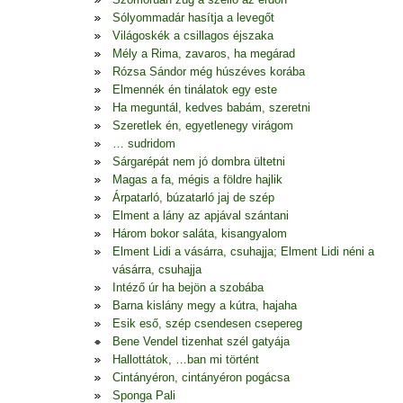
Sólyommadár hasítja a levegőt
Világoskék a csillagos éjszaka
Mély a Rima, zavaros, ha megárad
Rózsa Sándor még húszéves korába
Elmennék én tinálatok egy este
Ha meguntál, kedves babám, szeretni
Szeretlek én, egyetlenegy virágom
… sudridom
Sárgarépát nem jó dombra ültetni
Magas a fa, mégis a földre hajlik
Árpatarló, búzatarló jaj de szép
Elment a lány az apjával szántani
Három bokor saláta, kisangyalom
Elment Lidi a vásárra, csuhajja; Elment Lidi néni a
vásárra, csuhajja
Intéző úr ha bejön a szobába
Barna kislány megy a kútra, hajaha
Esik eső, szép csendesen csepereg
Bene Vendel tizenhat szél gatyája
Hallottátok, …ban mi történt
Cintányéron, cintányéron pogácsa
Sponga Pali