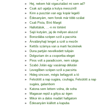
Hej, nekem hát vigasztalást mi sem ad?
Csak azt ugatja a kutya messziről
Kinn a pusztán van egy kopár legelő
Édesanyám, nem fonok már több szálat
Csali Pista, Bíró Margit
Hallottátok, …-n mi történt
Sajó kutyám, jaj de mélyen aluszol
Borozdába szépen szól a pacsirta
Árvalányhajt lenget a szél a mezőn
Kettős szárnya van a marti fecskének
Duna partján nevelkedett tulipán
Dolgoztam én a csoportba eleget
Piros volt a paradicsom, nem sárga
Szabó Jolán egy vasárnap délután
Levegőben szépen szól a pacsirta
Hideg sincsen, mégis befagyott a tó
Felsütött a nap sugára, csuhajja; Felsütött a nap
sugára, galambom
Katona sem lettem volna, de soha
Magasan repül a gólya az égen
Mikor én a dalos madárt hallgatom
Édesanyám kiállott a kapuba