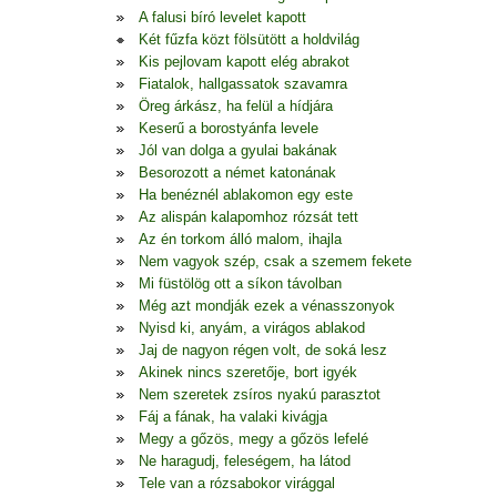
A falusi bíró levelet kapott
Két fűzfa közt fölsütött a holdvilág
Kis pejlovam kapott elég abrakot
Fiatalok, hallgassatok szavamra
Öreg árkász, ha felül a hídjára
Keserű a borostyánfa levele
Jól van dolga a gyulai bakának
Besorozott a német katonának
Ha benéznél ablakomon egy este
Az alispán kalapomhoz rózsát tett
Az én torkom álló malom, ihajla
Nem vagyok szép, csak a szemem fekete
Mi füstölög ott a síkon távolban
Még azt mondják ezek a vénasszonyok
Nyisd ki, anyám, a virágos ablakod
Jaj de nagyon régen volt, de soká lesz
Akinek nincs szeretője, bort igyék
Nem szeretek zsíros nyakú parasztot
Fáj a fának, ha valaki kivágja
Megy a gőzös, megy a gőzös lefelé
Ne haragudj, feleségem, ha látod
Tele van a rózsabokor virággal