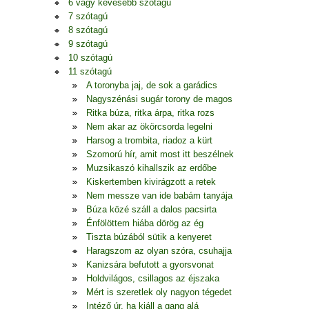
6 vagy kevesebb szótagú
7 szótagú
8 szótagú
9 szótagú
10 szótagú
11 szótagú
A toronyba jaj, de sok a garádics
Nagyszénási sugár torony de magos
Ritka búza, ritka árpa, ritka rozs
Nem akar az ökörcsorda legelni
Harsog a trombita, riadoz a kürt
Szomorú hír, amit most itt beszélnek
Muzsikaszó kihallszik az erdőbe
Kiskertemben kivirágzott a retek
Nem messze van ide babám tanyája
Búza közé száll a dalos pacsirta
Énfölöttem hiába dörög az ég
Tiszta búzából sütik a kenyeret
Haragszom az olyan szóra, csuhajja
Kanizsára befutott a gyorsvonat
Holdvilágos, csillagos az éjszaka
Mért is szeretlek oly nagyon tégedet
Intéző úr, ha kiáll a gang alá