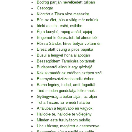
Bodrog partján nevelkedett tulipán
Csebogár
Kiöntött a Tisza vize messzire
Bús az élet, bús a világ már nekünk
Ideki a csihi, csihi, csihibe
Ég a kunyhó, ropog a nád, ajajaj
Engemet ki ébresztett fel álmomból
Rózsa Sándor, híres betyár voltam én
Eresz alatt csüng a piros paprika
Búsul a lengyel hona állapotján
Beszegődtem Tarnócára bojtárnak
Budapestről elindult egy gőzhajó
Kakukkmadár az erdőben szépen szól
Ezernyolcszáztizenhatodik évben
Barna legény, tudod, amit fogadtál
Tied minden gondolatja lelkemnek
Gyöngyvirág a bokor alján, az alján
Túl a Tiszán, az emődi határba
A faluban a legárvább én vagyok
Hallod-e te, hallod-e te vőlegény
Minden este furulyázom sokáig
Uccu bizony, megérett a cseresznye
Szomorúan zúg a szellő az erdőn