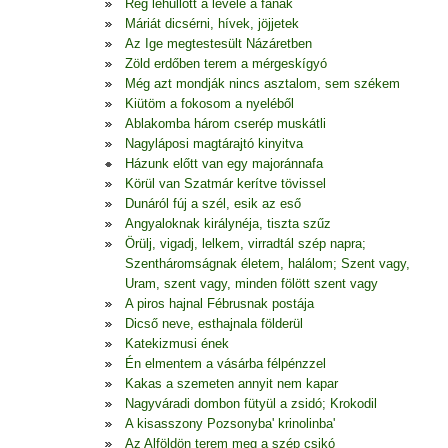
Rég lehullott a levele a fának
Máriát dicsérni, hívek, jöjjetek
Az Ige megtestesült Názáretben
Zöld erdőben terem a mérgeskígyó
Még azt mondják nincs asztalom, sem székem
Kiütöm a fokosom a nyeléből
Ablakomba három cserép muskátli
Nagyláposi magtárajtó kinyitva
Házunk előtt van egy majoránnafa
Körül van Szatmár kerítve tövissel
Dunáról fúj a szél, esik az eső
Angyaloknak királynéja, tiszta szűz
Örülj, vigadj, lelkem, virradtál szép napra;
Szentháromságnak életem, halálom; Szent vagy,
Uram, szent vagy, minden fölött szent vagy
A piros hajnal Fébrusnak postája
Dicső neve, esthajnala földerül
Katekizmusi ének
Én elmentem a vásárba félpénzzel
Kakas a szemeten annyit nem kapar
Nagyváradi dombon fütyül a zsidó; Krokodil
A kisasszony Pozsonyba' krinolinba'
Az Alföldön terem meg a szép csikó