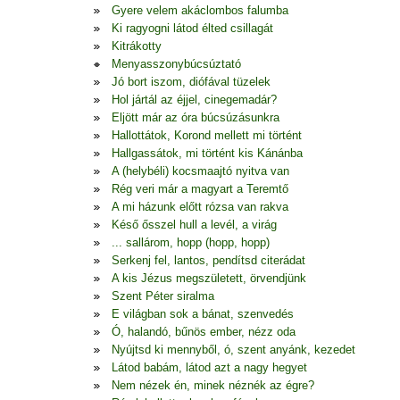
Gyere velem akáclombos falumba
Ki ragyogni látod élted csillagát
Kitrákotty
Menyasszonybúcsúztató
Jó bort iszom, diófával tüzelek
Hol jártál az éjjel, cinegemadár?
Eljött már az óra búcsúzásunkra
Hallottátok, Korond mellett mi történt
Hallgassátok, mi történt kis Kánánba
A (helybéli) kocsmaajtó nyitva van
Rég veri már a magyart a Teremtő
A mi házunk előtt rózsa van rakva
Késő ősszel hull a levél, a virág
... sallárom, hopp (hopp, hopp)
Serkenj fel, lantos, pendítsd citerádat
A kis Jézus megszületett, örvendjünk
Szent Péter siralma
E világban sok a bánat, szenvedés
Ó, halandó, bűnös ember, nézz oda
Nyújtsd ki mennyből, ó, szent anyánk, kezedet
Látod babám, látod azt a nagy hegyet
Nem nézek én, minek néznék az égre?