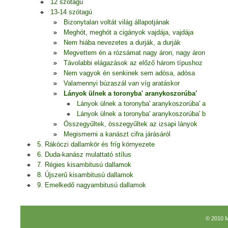
12 szótagú
13-14 szótagú
Bizonytalan voltát világ állapotjának
Meghót, meghót a cigányok vajdája, vajdája
Nem hiába nevezetes a durják, a durják
Megvettem én a rózsámat nagy áron, nagy áron
Távolabbi elágazások az előző három típushoz
Nem vagyok én senkinek sem adósa, adósa
Valamennyi búzaszál van víg aratáskor
Lányok ülnek a toronyba' aranykoszorúba'
Lányok ülnek a toronyba' aranykoszorúba' a
Lányok ülnek a toronyba' aranykoszorúba' b
Összegyűltek, összegyűltek az izsapi lányok
Megismerni a kanászt cifra járásáról
5. Rákóczi dallamkör és fríg környezete
6. Duda-kanász mulattató stílus
7. Régies kisambitusú dallamok
8. Újszerű kisambitusú dallamok
9. Emelkedő nagyambitusú dallamok
© 2010 M