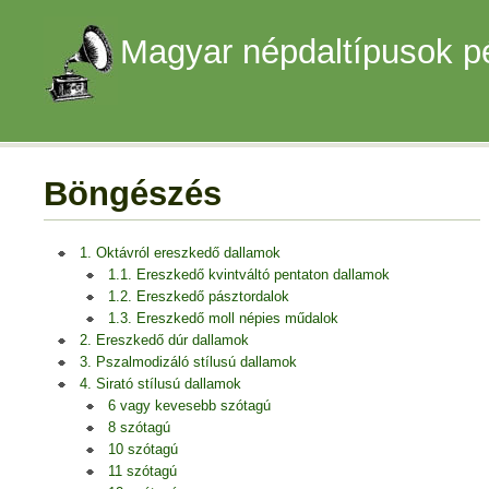
Magyar népdaltípusok p
Böngészés
1. Oktávról ereszkedő dallamok
1.1. Ereszkedő kvintváltó pentaton dallamok
1.2. Ereszkedő pásztordalok
1.3. Ereszkedő moll népies műdalok
2. Ereszkedő dúr dallamok
3. Pszalmodizáló stílusú dallamok
4. Sirató stílusú dallamok
6 vagy kevesebb szótagú
8 szótagú
10 szótagú
11 szótagú