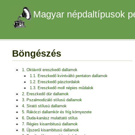
Magyar népdaltípusok p
Böngészés
1. Oktávról ereszkedő dallamok
1.1. Ereszkedő kvintváltó pentaton dallamok
1.2. Ereszkedő pásztordalok
1.3. Ereszkedő moll népies műdalok
2. Ereszkedő dúr dallamok
3. Pszalmodizáló stílusú dallamok
4. Sirató stílusú dallamok
5. Rákóczi dallamkör és fríg környezete
6. Duda-kanász mulattató stílus
7. Régies kisambitusú dallamok
8. Újszerű kisambitusú dallamok