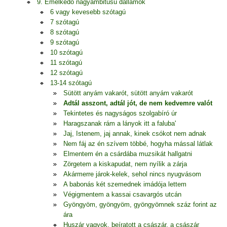
9. Emelkedő nagyambitusú dallamok
6 vagy kevesebb szótagú
7 szótagú
8 szótagú
9 szótagú
10 szótagú
11 szótagú
12 szótagú
13-14 szótagú
Sütött anyám vakarót, sütött anyám vakarót
Adtál asszont, adtál jót, de nem kedvemre valót
Tekintetes és nagyságos szolgabíró úr
Haragszanak rám a lányok itt a faluba'
Jaj, Istenem, jaj annak, kinek csókot nem adnak
Nem fáj az én szívem többé, hogyha mással látlak
Elmentem én a csárdába muzsikát hallgatni
Zörgetem a kiskapudat, nem nyílik a zárja
Akármerre járok-kelek, sehol nincs nyugvásom
A babonás két szemednek imádója lettem
Végigmentem a kassai csavargós utcán
Gyöngyöm, gyöngyöm, gyöngyömnek száz forint az
ára
Huszár vagyok, beíratott a császár, a császár