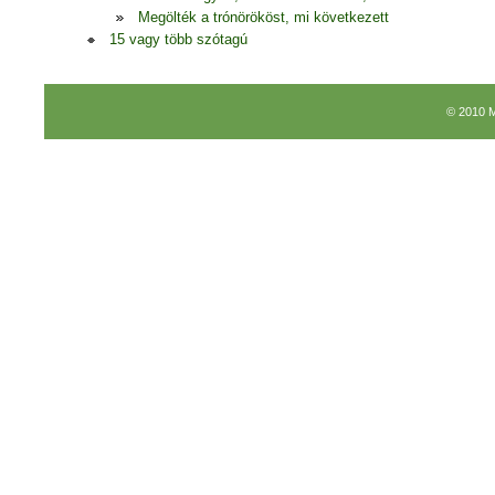
Megölték a trónörököst, mi következett
15 vagy több szótagú
© 2010 M