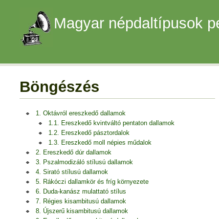
Magyar népdaltípusok p
Böngészés
1. Oktávról ereszkedő dallamok
1.1. Ereszkedő kvintváltó pentaton dallamok
1.2. Ereszkedő pásztordalok
1.3. Ereszkedő moll népies műdalok
2. Ereszkedő dúr dallamok
3. Pszalmodizáló stílusú dallamok
4. Sirató stílusú dallamok
5. Rákóczi dallamkör és fríg környezete
6. Duda-kanász mulattató stílus
7. Régies kisambitusú dallamok
8. Újszerű kisambitusú dallamok