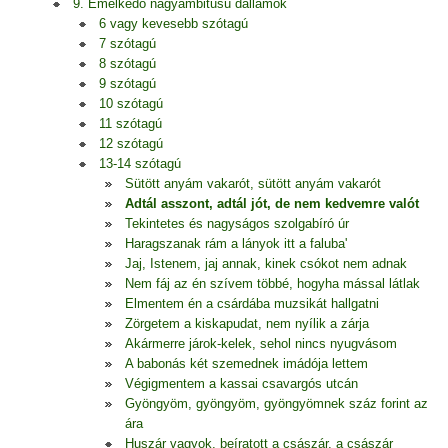
9. Emelkedő nagyambitusú dallamok
6 vagy kevesebb szótagú
7 szótagú
8 szótagú
9 szótagú
10 szótagú
11 szótagú
12 szótagú
13-14 szótagú
Sütött anyám vakarót, sütött anyám vakarót
Adtál asszont, adtál jót, de nem kedvemre valót
Tekintetes és nagyságos szolgabíró úr
Haragszanak rám a lányok itt a faluba'
Jaj, Istenem, jaj annak, kinek csókot nem adnak
Nem fáj az én szívem többé, hogyha mással látlak
Elmentem én a csárdába muzsikát hallgatni
Zörgetem a kiskapudat, nem nyílik a zárja
Akármerre járok-kelek, sehol nincs nyugvásom
A babonás két szemednek imádója lettem
Végigmentem a kassai csavargós utcán
Gyöngyöm, gyöngyöm, gyöngyömnek száz forint az
ára
Huszár vagyok, beíratott a császár, a császár