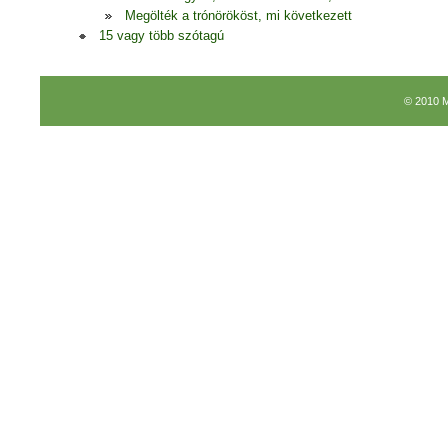
Megölték a trónörököst, mi következett
15 vagy több szótagú
© 2010 M