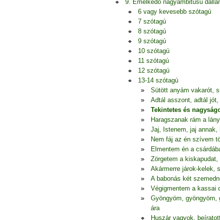
9. Emelkedő nagyambitusú dall
6 vagy kevesebb szótagú
7 szótagú
8 szótagú
9 szótagú
10 szótagú
11 szótagú
12 szótagú
13-14 szótagú
Sütött anyám vakarót, s
Adtál asszont, adtál jó
Tekintetes és nagyság
Haragszanak rám a lányok
Jaj, Istenem, jaj annak
Nem fáj az én szívem t
Elmentem én a csárdába
Zörgetem a kiskapudat, 
Akármerre járok-kelek,
A babonás két szemedne
Végigmentem a kassai 
Gyöngyöm, gyöngyöm, g
ára
Huszár vagyok, beíratot