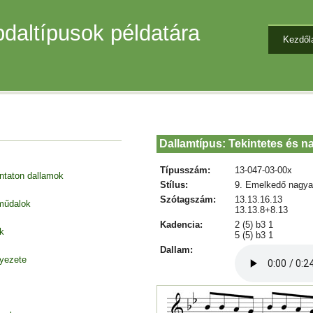
daltípusok példatára
Kezdől
Dallamtípus: Tekintetes és n
Típusszám:
13-047-03-00x
entaton dallamok
Stílus:
9. Emelkedő nagya
Szótagszám:
13.13.16.13
 műdalok
13.13.8+8.13
Kadencia:
2 (5) b3 1
k
5 (5) b3 1
Dallam:
nyezete