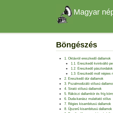
Magyar nép
Böngészés
1. Oktávról ereszkedő dallamok
1.1. Ereszkedő kvintváltó p
1.2. Ereszkedő pásztordalok
1.3. Ereszkedő moll népies
2. Ereszkedő dúr dallamok
3. Pszalmodizáló stílusú dallamo
4. Sirató stílusú dallamok
5. Rákóczi dallamkör és fríg kör
6. Duda-kanász mulattató stílus
7. Régies kisambitusú dallamok
8. Újszerű kisambitusú dallamok