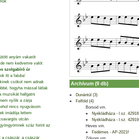
amok
ütött anyám vakarót
t, de nem kedvemre valót
os szolgabíró úr
 itt a faluba'
, kinek csókot nem adnak
Archívum (9 db)
öbbé, hogyha mással látlak
 muzsikát hallgatni
Dunántúl (3)
nem nyílik a zárja
Felföld (4)
 sehol nincs nyugvásom
Borsod vm.
k imádója lettem
Nyékládháza - l.sz. 42918
csavargós utcán
Nyékládháza - l.sz. 42919
yöngyömnek száz forint az
Heves vm.
Fedémes - AP-2021f
t a császár, a császár
Zólyom vm.