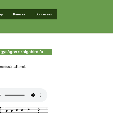
ap
Keresés
Böngészés
agyságos szolgabíró úr
mbitusú dallamok