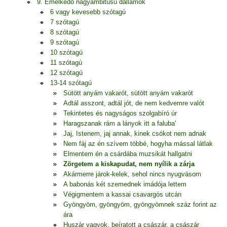
9. Emelkedő nagyambitusú dallamok
6 vagy kevesebb szótagú
7 szótagú
8 szótagú
9 szótagú
10 szótagú
11 szótagú
12 szótagú
13-14 szótagú
Sütött anyám vakarót, sütött anyám vakarót
Adtál asszont, adtál jót, de nem kedvemre valót
Tekintetes és nagyságos szolgabíró úr
Haragszanak rám a lányok itt a faluba'
Jaj, Istenem, jaj annak, kinek csókot nem adnak
Nem fáj az én szívem többé, hogyha mással látlak
Elmentem én a csárdába muzsikát hallgatni
Zörgetem a kiskapudat, nem nyílik a zárja
Akármerre járok-kelek, sehol nincs nyugvásom
A babonás két szemednek imádója lettem
Végigmentem a kassai csavargós utcán
Gyöngyöm, gyöngyöm, gyöngyömnek száz forint az
ára
Huszár vagyok, beíratott a császár, a császár