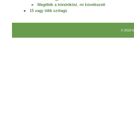
Megölték a trónörököst, mi következett
15 vagy több szótagú
© 2010 M