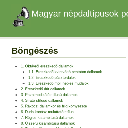
Magyar népdaltípusok p
Böngészés
1. Oktávról ereszkedő dallamok
1.1. Ereszkedő kvintváltó pentaton dallamok
1.2. Ereszkedő pásztordalok
1.3. Ereszkedő moll népies műdalok
2. Ereszkedő dúr dallamok
3. Pszalmodizáló stílusú dallamok
4. Sirató stílusú dallamok
5. Rákóczi dallamkör és fríg környezete
6. Duda-kanász mulattató stílus
7. Régies kisambitusú dallamok
8. Újszerű kisambitusú dallamok