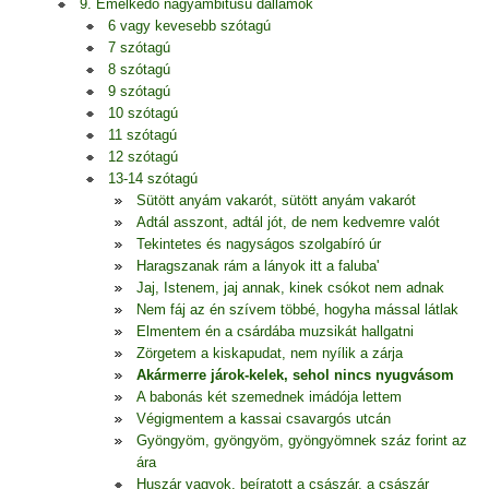
9. Emelkedő nagyambitusú dallamok
6 vagy kevesebb szótagú
7 szótagú
8 szótagú
9 szótagú
10 szótagú
11 szótagú
12 szótagú
13-14 szótagú
Sütött anyám vakarót, sütött anyám vakarót
Adtál asszont, adtál jót, de nem kedvemre valót
Tekintetes és nagyságos szolgabíró úr
Haragszanak rám a lányok itt a faluba'
Jaj, Istenem, jaj annak, kinek csókot nem adnak
Nem fáj az én szívem többé, hogyha mással látlak
Elmentem én a csárdába muzsikát hallgatni
Zörgetem a kiskapudat, nem nyílik a zárja
Akármerre járok-kelek, sehol nincs nyugvásom
A babonás két szemednek imádója lettem
Végigmentem a kassai csavargós utcán
Gyöngyöm, gyöngyöm, gyöngyömnek száz forint az
ára
Huszár vagyok, beíratott a császár, a császár