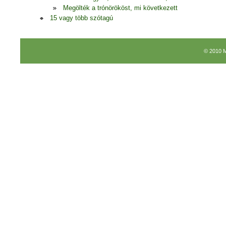
Megölték a trónörököst, mi következett
15 vagy több szótagú
© 2010 M