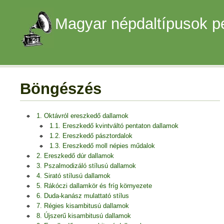
Magyar népdaltípusok p
Böngészés
1. Oktávról ereszkedő dallamok
1.1. Ereszkedő kvintváltó pentaton dallamok
1.2. Ereszkedő pásztordalok
1.3. Ereszkedő moll népies műdalok
2. Ereszkedő dúr dallamok
3. Pszalmodizáló stílusú dallamok
4. Sirató stílusú dallamok
5. Rákóczi dallamkör és fríg környezete
6. Duda-kanász mulattató stílus
7. Régies kisambitusú dallamok
8. Újszerű kisambitusú dallamok