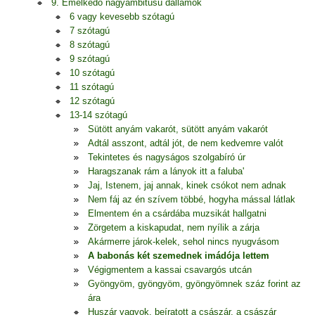
9. Emelkedő nagyambitusú dallamok
6 vagy kevesebb szótagú
7 szótagú
8 szótagú
9 szótagú
10 szótagú
11 szótagú
12 szótagú
13-14 szótagú
Sütött anyám vakarót, sütött anyám vakarót
Adtál asszont, adtál jót, de nem kedvemre valót
Tekintetes és nagyságos szolgabíró úr
Haragszanak rám a lányok itt a faluba'
Jaj, Istenem, jaj annak, kinek csókot nem adnak
Nem fáj az én szívem többé, hogyha mással látlak
Elmentem én a csárdába muzsikát hallgatni
Zörgetem a kiskapudat, nem nyílik a zárja
Akármerre járok-kelek, sehol nincs nyugvásom
A babonás két szemednek imádója lettem
Végigmentem a kassai csavargós utcán
Gyöngyöm, gyöngyöm, gyöngyömnek száz forint az
ára
Huszár vagyok, beíratott a császár, a császár