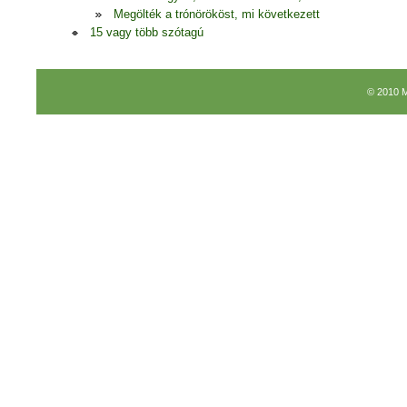
Megölték a trónörököst, mi következett
15 vagy több szótagú
© 2010 M