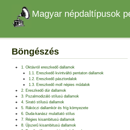
Magyar népdaltípusok p
Böngészés
1. Oktávról ereszkedő dallamok
1.1. Ereszkedő kvintváltó pentaton dallamok
1.2. Ereszkedő pásztordalok
1.3. Ereszkedő moll népies műdalok
2. Ereszkedő dúr dallamok
3. Pszalmodizáló stílusú dallamok
4. Sirató stílusú dallamok
5. Rákóczi dallamkör és fríg környezete
6. Duda-kanász mulattató stílus
7. Régies kisambitusú dallamok
8. Újszerű kisambitusú dallamok