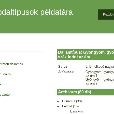
daltípusok példatára
Kezdől
Dallamtípus: Gyöngyöm, g
száz forint az ára
entaton dallamok
Stílus:
9. Emelkedő nagya
Altípusok:
Gyöngyöm, gyöngy
 műdalok
az ára 1
Gyöngyöm, gyöngy
az ára 2
k
Archívum (80 db)
nyezete
Dunántúl (38)
Felföld (16)
Bars vm.