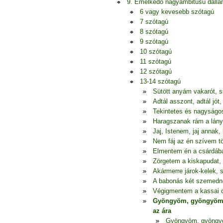
9. Emelkedő nagyambitusú dall
6 vagy kevesebb szótagú
7 szótagú
8 szótagú
9 szótagú
10 szótagú
11 szótagú
12 szótagú
13-14 szótagú
Sütött anyám vakarót, s
Adtál asszont, adtál jó
Tekintetes és nagyságos
Haragszanak rám a lányok
Jaj, Istenem, jaj annak
Nem fáj az én szívem t
Elmentem én a csárdába
Zörgetem a kiskapudat, 
Akármerre járok-kelek,
A babonás két szemedne
Végigmentem a kassai 
Gyöngyöm, gyöngyöm,
az ára
Gyöngyöm, gyöngyö