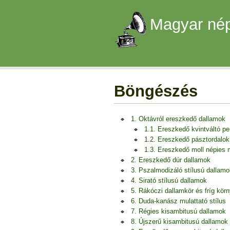
Magyar nép
Böngészés
1. Oktávról ereszkedő dallamok
1.1. Ereszkedő kvintváltó p
1.2. Ereszkedő pásztordalok
1.3. Ereszkedő moll népies
2. Ereszkedő dúr dallamok
3. Pszalmodizáló stílusú dallamo
4. Sirató stílusú dallamok
5. Rákóczi dallamkör és fríg kör
6. Duda-kanász mulattató stílus
7. Régies kisambitusú dallamok
8. Újszerű kisambitusú dallamok