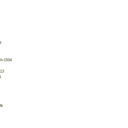
9
Bh-150d
613
8
0b