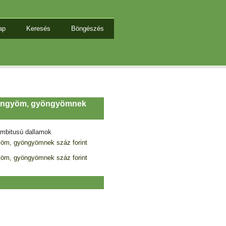
ap
Keresés
Böngészés
yöngyöm, gyöngyömnek
mbitusú dallamok
öm, gyöngyömnek száz forint
öm, gyöngyömnek száz forint