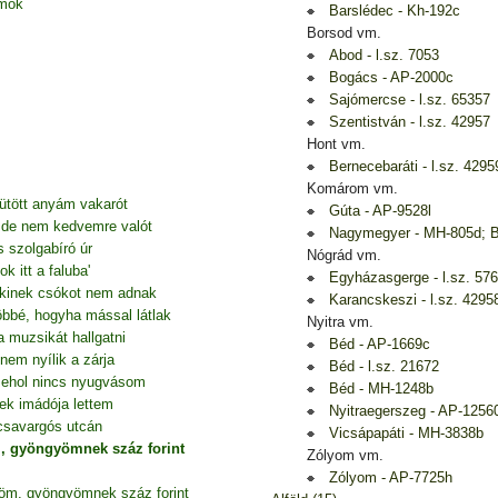
amok
Barslédec - Kh-192c
Borsod vm.
Abod - l.sz. 7053
Bogács - AP-2000c
Sajómercse - l.sz. 65357
Szentistván - l.sz. 42957
Hont vm.
Bernecebaráti - l.sz. 4295
Komárom vm.
ütött anyám vakarót
Gúta - AP-9528l
t, de nem kedvemre valót
Nagymegyer - MH-805d; 
 szolgabíró úr
Nógrád vm.
 itt a faluba'
Egyházasgerge - l.sz. 57
, kinek csókot nem adnak
Karancskeszi - l.sz. 4295
öbbé, hogyha mással látlak
Nyitra vm.
 muzsikát hallgatni
Béd - AP-1669c
nem nyílik a zárja
Béd - l.sz. 21672
 sehol nincs nyugvásom
Béd - MH-1248b
k imádója lettem
Nyitraegerszeg - AP-1256
csavargós utcán
Vicsápapáti - MH-3838b
 gyöngyömnek száz forint
Zólyom vm.
Zólyom - AP-7725h
m, gyöngyömnek száz forint