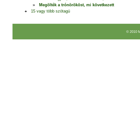
Megölték a trónörököst, mi következett
15 vagy több szótagú
© 2010 M