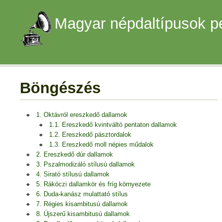
Magyar népdaltípusok p
Böngészés
1. Oktávról ereszkedő dallamok
1.1. Ereszkedő kvintváltó pentaton dallamok
1.2. Ereszkedő pásztordalok
1.3. Ereszkedő moll népies műdalok
2. Ereszkedő dúr dallamok
3. Pszalmodizáló stílusú dallamok
4. Sirató stílusú dallamok
5. Rákóczi dallamkör és fríg környezete
6. Duda-kanász mulattató stílus
7. Régies kisambitusú dallamok
8. Újszerű kisambitusú dallamok