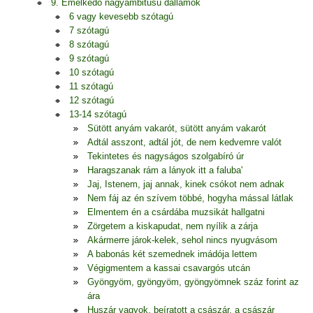
9. Emelkedő nagyambitusú dallamok
6 vagy kevesebb szótagú
7 szótagú
8 szótagú
9 szótagú
10 szótagú
11 szótagú
12 szótagú
13-14 szótagú
Sütött anyám vakarót, sütött anyám vakarót
Adtál asszont, adtál jót, de nem kedvemre valót
Tekintetes és nagyságos szolgabíró úr
Haragszanak rám a lányok itt a faluba'
Jaj, Istenem, jaj annak, kinek csókot nem adnak
Nem fáj az én szívem többé, hogyha mással látlak
Elmentem én a csárdába muzsikát hallgatni
Zörgetem a kiskapudat, nem nyílik a zárja
Akármerre járok-kelek, sehol nincs nyugvásom
A babonás két szemednek imádója lettem
Végigmentem a kassai csavargós utcán
Gyöngyöm, gyöngyöm, gyöngyömnek száz forint az
ára
Huszár vagyok, beíratott a császár, a császár