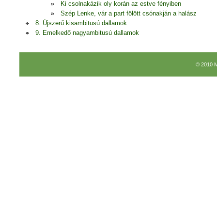
Ki csolnakázik oly korán az estve fényiben
Szép Lenke, vár a part fölött csónakján a halász
8. Újszerű kisambitusú dallamok
9. Emelkedő nagyambitusú dallamok
© 2010 M