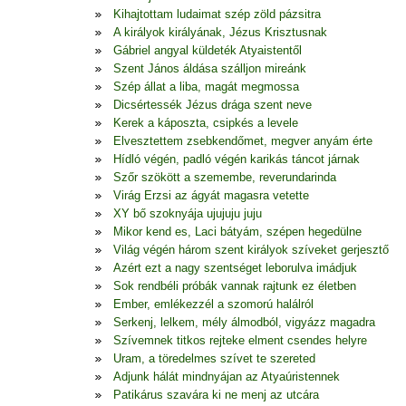
Kihajtottam ludaimat szép zöld pázsitra
A királyok királyának, Jézus Krisztusnak
Gábriel angyal küldeték Atyaistentől
Szent János áldása szálljon mireánk
Szép állat a liba, magát megmossa
Dicsértessék Jézus drága szent neve
Kerek a káposzta, csipkés a levele
Elvesztettem zsebkendőmet, megver anyám érte
Hídló végén, padló végén karikás táncot járnak
Szőr szökött a szemembe, reverundarinda
Virág Erzsi az ágyát magasra vetette
XY bő szoknyája ujujuju juju
Mikor kend es, Laci bátyám, szépen hegedülne
Világ végén három szent királyok szíveket gerjesztő
Azért ezt a nagy szentséget leborulva imádjuk
Sok rendbéli próbák vannak rajtunk ez életben
Ember, emlékezzél a szomorú halálról
Serkenj, lelkem, mély álmodból, vigyázz magadra
Szívemnek titkos rejteke elment csendes helyre
Uram, a töredelmes szívet te szereted
Adjunk hálát mindnyájan az Atyaúristennek
Patikárus szavára ki ne menj az utcára