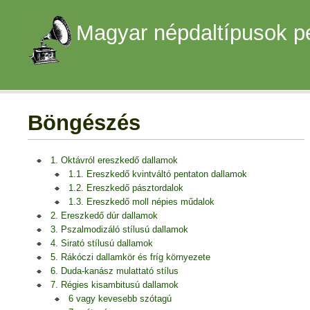
Magyar népdaltípusok p
Böngészés
1. Oktávról ereszkedő dallamok
1.1. Ereszkedő kvintváltó pentaton dallamok
1.2. Ereszkedő pásztordalok
1.3. Ereszkedő moll népies műdalok
2. Ereszkedő dúr dallamok
3. Pszalmodizáló stílusú dallamok
4. Sirató stílusú dallamok
5. Rákóczi dallamkör és fríg környezete
6. Duda-kanász mulattató stílus
7. Régies kisambitusú dallamok
6 vagy kevesebb szótagú