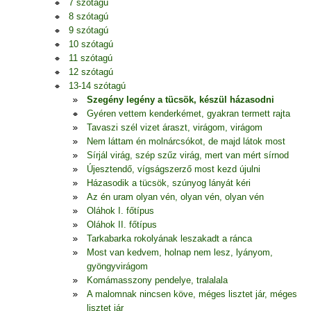
7 szótagú
8 szótagú
9 szótagú
10 szótagú
11 szótagú
12 szótagú
13-14 szótagú
Szegény legény a tücsök, készül házasodni
Gyéren vettem kenderkémet, gyakran termett rajta
Tavaszi szél vizet áraszt, virágom, virágom
Nem láttam én molnárcsókot, de majd látok most
Sírjál virág, szép szűz virág, mert van mért sírnod
Újesztendő, vígságszerző most kezd újulni
Házasodik a tücsök, szúnyog lányát kéri
Az én uram olyan vén, olyan vén, olyan vén
Oláhok I. főtípus
Oláhok II. főtípus
Tarkabarka rokolyának leszakadt a ránca
Most van kedvem, holnap nem lesz, lyányom,
gyöngyvirágom
Komámasszony pendelye, tralalala
A malomnak nincsen köve, méges lisztet jár, méges
lisztet jár