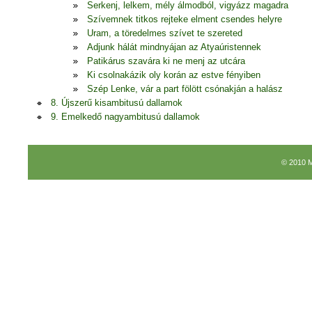
Serkenj, lelkem, mély álmodból, vigyázz magadra
Szívemnek titkos rejteke elment csendes helyre
Uram, a töredelmes szívet te szereted
Adjunk hálát mindnyájan az Atyaúristennek
Patikárus szavára ki ne menj az utcára
Ki csolnakázik oly korán az estve fényiben
Szép Lenke, vár a part fölött csónakján a halász
8. Újszerű kisambitusú dallamok
9. Emelkedő nagyambitusú dallamok
© 2010 M