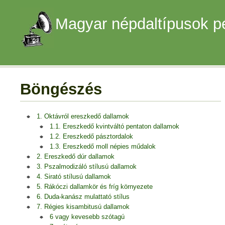
Magyar népdaltípusok p
Böngészés
1. Oktávról ereszkedő dallamok
1.1. Ereszkedő kvintváltó pentaton dallamok
1.2. Ereszkedő pásztordalok
1.3. Ereszkedő moll népies műdalok
2. Ereszkedő dúr dallamok
3. Pszalmodizáló stílusú dallamok
4. Sirató stílusú dallamok
5. Rákóczi dallamkör és fríg környezete
6. Duda-kanász mulattató stílus
7. Régies kisambitusú dallamok
6 vagy kevesebb szótagú