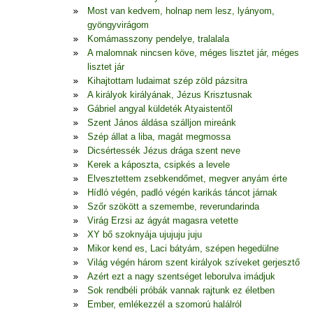
Most van kedvem, holnap nem lesz, lyányom,
gyöngyvirágom
Komámasszony pendelye, tralalala
A malomnak nincsen köve, méges lisztet jár, méges
lisztet jár
Kihajtottam ludaimat szép zöld pázsitra
A királyok királyának, Jézus Krisztusnak
Gábriel angyal küldeték Atyaistentől
Szent János áldása szálljon mireánk
Szép állat a liba, magát megmossa
Dicsértessék Jézus drága szent neve
Kerek a káposzta, csipkés a levele
Elvesztettem zsebkendőmet, megver anyám érte
Hídló végén, padló végén karikás táncot járnak
Szőr szökött a szemembe, reverundarinda
Virág Erzsi az ágyát magasra vetette
XY bő szoknyája ujujuju juju
Mikor kend es, Laci bátyám, szépen hegedülne
Világ végén három szent királyok szíveket gerjesztő
Azért ezt a nagy szentséget leborulva imádjuk
Sok rendbéli próbák vannak rajtunk ez életben
Ember, emlékezzél a szomorú halálról