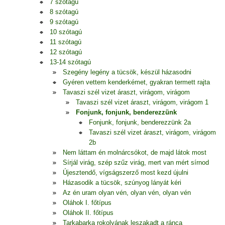
7 szótagú
8 szótagú
9 szótagú
10 szótagú
11 szótagú
12 szótagú
13-14 szótagú
Szegény legény a tücsök, készül házasodni
Gyéren vettem kenderkémet, gyakran termett rajta
Tavaszi szél vizet áraszt, virágom, virágom
Tavaszi szél vizet áraszt, virágom, virágom 1
Fonjunk, fonjunk, benderezzünk
Fonjunk, fonjunk, benderezzünk 2a
Tavaszi szél vizet áraszt, virágom, virágom
2b
Nem láttam én molnárcsókot, de majd látok most
Sírjál virág, szép szűz virág, mert van mért sírnod
Újesztendő, vígságszerző most kezd újulni
Házasodik a tücsök, szúnyog lányát kéri
Az én uram olyan vén, olyan vén, olyan vén
Oláhok I. főtípus
Oláhok II. főtípus
Tarkabarka rokolyának leszakadt a ránca