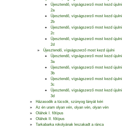
Újesztendő, vígságszerző most kezd újulni
2a
Újesztendő, vígságszerző most kezd újulni
2b
Újesztendő, vígságszerző most kezd újulni
2c
Újesztendő, vígságszerző most kezd újulni
2d
Újesztendő, vígságszerző most kezd újulni
Újesztendő, vígságszerző most kezd újulni
3a
Újesztendő, vígságszerző most kezd újulni
3b
Újesztendő, vígságszerző most kezd újulni
3c
Újesztendő, vígságszerző most kezd újulni
3d
Házasodik a tücsök, szúnyog lányát kéri
Az én uram olyan vén, olyan vén, olyan vén
Oláhok I. főtípus
Oláhok II. főtípus
Tarkabarka rokolyának leszakadt a ránca