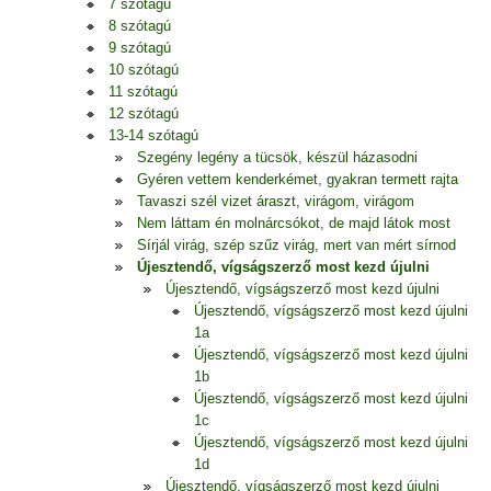
7 szótagú
8 szótagú
9 szótagú
10 szótagú
11 szótagú
12 szótagú
13-14 szótagú
Szegény legény a tücsök, készül házasodni
Gyéren vettem kenderkémet, gyakran termett rajta
Tavaszi szél vizet áraszt, virágom, virágom
Nem láttam én molnárcsókot, de majd látok most
Sírjál virág, szép szűz virág, mert van mért sírnod
Újesztendő, vígságszerző most kezd újulni
Újesztendő, vígságszerző most kezd újulni
Újesztendő, vígságszerző most kezd újulni
1a
Újesztendő, vígságszerző most kezd újulni
1b
Újesztendő, vígságszerző most kezd újulni
1c
Újesztendő, vígságszerző most kezd újulni
1d
Újesztendő, vígságszerző most kezd újulni