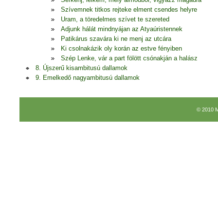
Szívemnek titkos rejteke elment csendes helyre
Uram, a töredelmes szívet te szereted
Adjunk hálát mindnyájan az Atyaúristennek
Patikárus szavára ki ne menj az utcára
Ki csolnakázik oly korán az estve fényiben
Szép Lenke, vár a part fölött csónakján a halász
8. Újszerű kisambitusú dallamok
9. Emelkedő nagyambitusú dallamok
© 2010 M