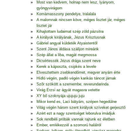
Most van kedvem, holnap nem lesz, lyányom,
gyöngyvirágom
Komámasszony pendelye, tralalala
A malomnak nincsen köve, méges lisztet jár, méges
lisztet jár
Kihajtottam ludaimat szép zöld pázsitra
A királyok királyának, Jézus Krisztusnak
Gábriel angyal küldeték Atyaistentől
Szent János áldása szálljon mireánk
Szép állat a liba, magát megmossa
Dicsértessék Jézus drága szent neve
Kerek a káposzta, csipkés a levele
Elvesztettem zsebkendőmet, megver anyám érte
Hídló végén, padló végén karikás táncot járnak
Szőr szökött a szemembe, reverundarinda
Virág Erzsi az ágyát magasra vetette
XY bő szoknyája ujujuju juju
Mikor kend es, Laci bátyám, szépen hegedülne
Világ végén három szent királyok szíveket gerjesztő
Azért ezt a nagy szentséget leborulva imádjuk
Sok rendbéli próbák vannak rajtunk ez életben
Ember, emlékezzél a szomorú halálról
Serkenj, lelkem, mély álmodból, vigyázz magadra