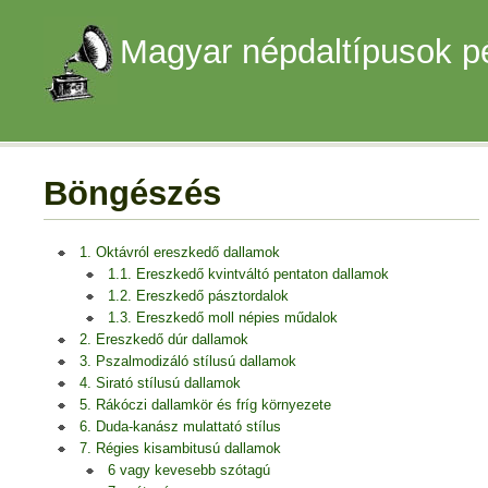
Magyar népdaltípusok p
Böngészés
1. Oktávról ereszkedő dallamok
1.1. Ereszkedő kvintváltó pentaton dallamok
1.2. Ereszkedő pásztordalok
1.3. Ereszkedő moll népies műdalok
2. Ereszkedő dúr dallamok
3. Pszalmodizáló stílusú dallamok
4. Sirató stílusú dallamok
5. Rákóczi dallamkör és fríg környezete
6. Duda-kanász mulattató stílus
7. Régies kisambitusú dallamok
6 vagy kevesebb szótagú