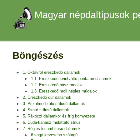
Magyar népdaltípusok p
Böngészés
1. Oktávról ereszkedő dallamok
1.1. Ereszkedő kvintváltó pentaton dallamok
1.2. Ereszkedő pásztordalok
1.3. Ereszkedő moll népies műdalok
2. Ereszkedő dúr dallamok
3. Pszalmodizáló stílusú dallamok
4. Sirató stílusú dallamok
5. Rákóczi dallamkör és fríg környezete
6. Duda-kanász mulattató stílus
7. Régies kisambitusú dallamok
6 vagy kevesebb szótagú