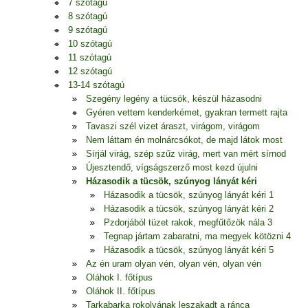
7 szótagú
8 szótagú
9 szótagú
10 szótagú
11 szótagú
12 szótagú
13-14 szótagú
Szegény legény a tücsök, készül házasodni
Gyéren vettem kenderkémet, gyakran termett rajta
Tavaszi szél vizet áraszt, virágom, virágom
Nem láttam én molnárcsókot, de majd látok most
Sírjál virág, szép szűz virág, mert van mért sírnod
Újesztendő, vígságszerző most kezd újulni
Házasodik a tücsök, szúnyog lányát kéri
Házasodik a tücsök, szúnyog lányát kéri 1
Házasodik a tücsök, szúnyog lányát kéri 2
Pzdorjából tüzet rakok, megfűtőzök nála 3
Tegnap jártam zabaratni, ma megyek kötözni 4
Házasodik a tücsök, szúnyog lányát kéri 5
Az én uram olyan vén, olyan vén, olyan vén
Oláhok I. főtípus
Oláhok II. főtípus
Tarkabarka rokolyának leszakadt a ránca