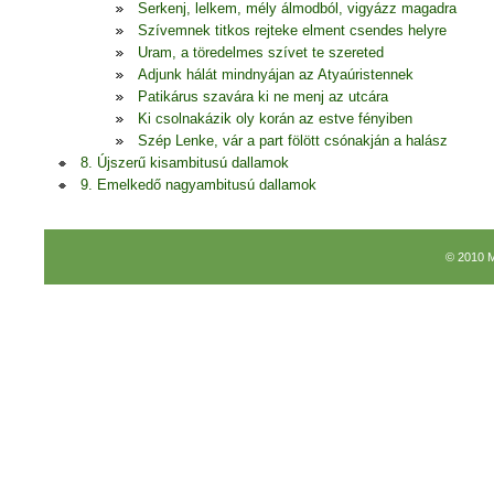
Serkenj, lelkem, mély álmodból, vigyázz magadra
Szívemnek titkos rejteke elment csendes helyre
Uram, a töredelmes szívet te szereted
Adjunk hálát mindnyájan az Atyaúristennek
Patikárus szavára ki ne menj az utcára
Ki csolnakázik oly korán az estve fényiben
Szép Lenke, vár a part fölött csónakján a halász
8. Újszerű kisambitusú dallamok
9. Emelkedő nagyambitusú dallamok
© 2010 M