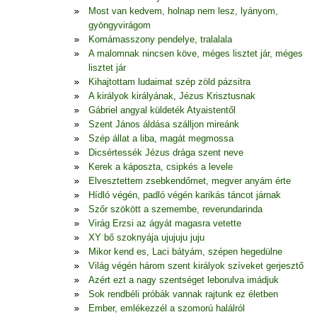
Most van kedvem, holnap nem lesz, lyányom,
gyöngyvirágom
Komámasszony pendelye, tralalala
A malomnak nincsen köve, méges lisztet jár, méges
lisztet jár
Kihajtottam ludaimat szép zöld pázsitra
A királyok királyának, Jézus Krisztusnak
Gábriel angyal küldeték Atyaistentől
Szent János áldása szálljon mireánk
Szép állat a liba, magát megmossa
Dicsértessék Jézus drága szent neve
Kerek a káposzta, csipkés a levele
Elvesztettem zsebkendőmet, megver anyám érte
Hídló végén, padló végén karikás táncot járnak
Szőr szökött a szemembe, reverundarinda
Virág Erzsi az ágyát magasra vetette
XY bő szoknyája ujujuju juju
Mikor kend es, Laci bátyám, szépen hegedülne
Világ végén három szent királyok szíveket gerjesztő
Azért ezt a nagy szentséget leborulva imádjuk
Sok rendbéli próbák vannak rajtunk ez életben
Ember, emlékezzél a szomorú halálról