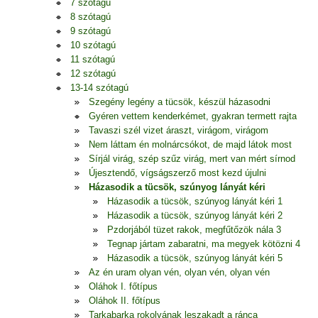
7 szótagú
8 szótagú
9 szótagú
10 szótagú
11 szótagú
12 szótagú
13-14 szótagú
Szegény legény a tücsök, készül házasodni
Gyéren vettem kenderkémet, gyakran termett rajta
Tavaszi szél vizet áraszt, virágom, virágom
Nem láttam én molnárcsókot, de majd látok most
Sírjál virág, szép szűz virág, mert van mért sírnod
Újesztendő, vígságszerző most kezd újulni
Házasodik a tücsök, szúnyog lányát kéri
Házasodik a tücsök, szúnyog lányát kéri 1
Házasodik a tücsök, szúnyog lányát kéri 2
Pzdorjából tüzet rakok, megfűtőzök nála 3
Tegnap jártam zabaratni, ma megyek kötözni 4
Házasodik a tücsök, szúnyog lányát kéri 5
Az én uram olyan vén, olyan vén, olyan vén
Oláhok I. főtípus
Oláhok II. főtípus
Tarkabarka rokolyának leszakadt a ránca