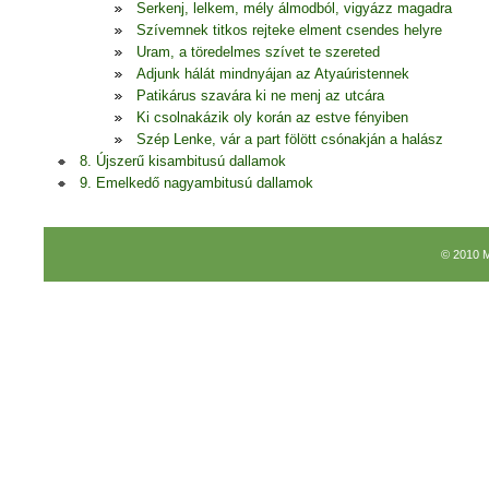
Serkenj, lelkem, mély álmodból, vigyázz magadra
Szívemnek titkos rejteke elment csendes helyre
Uram, a töredelmes szívet te szereted
Adjunk hálát mindnyájan az Atyaúristennek
Patikárus szavára ki ne menj az utcára
Ki csolnakázik oly korán az estve fényiben
Szép Lenke, vár a part fölött csónakján a halász
8. Újszerű kisambitusú dallamok
9. Emelkedő nagyambitusú dallamok
© 2010 M