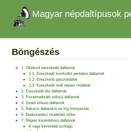
Magyar népdaltípusok p
Böngészés
1. Oktávról ereszkedő dallamok
1.1. Ereszkedő kvintváltó pentaton dallamok
1.2. Ereszkedő pásztordalok
1.3. Ereszkedő moll népies műdalok
2. Ereszkedő dúr dallamok
3. Pszalmodizáló stílusú dallamok
4. Sirató stílusú dallamok
5. Rákóczi dallamkör és fríg környezete
6. Duda-kanász mulattató stílus
7. Régies kisambitusú dallamok
6 vagy kevesebb szótagú