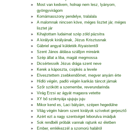
Most van kedvem, holnap nem lesz, lyányom,
gyöngyvirágom
Komámasszony pendelye, tralalala
A malomnak nincsen köve, méges lisztet jár, méges
lisztet jár
Kihajtottam ludaimat szép zöld pázsitra
A királyok királyának, Jézus Krisztusnak
Gábriel angyal küldeték Atyaistentől
Szent János áldása szálljon mireánk
Szép állat a liba, magát megmossa
Dicsértessék Jézus drága szent neve
Kerek a káposzta, csipkés a levele
Elvesztettem zsebkendőmet, megver anyám érte
Hídló végén, padló végén karikás táncot járnak
Szőr szökött a szemembe, reverundarinda
Virág Erzsi az ágyát magasra vetette
XY bő szoknyája ujujuju juju
Mikor kend es, Laci bátyám, szépen hegedülne
Világ végén három szent királyok szíveket gerjesztő
Azért ezt a nagy szentséget leborulva imádjuk
Sok rendbéli próbák vannak rajtunk ez életben
Ember, emlékezzél a szomorú halálról