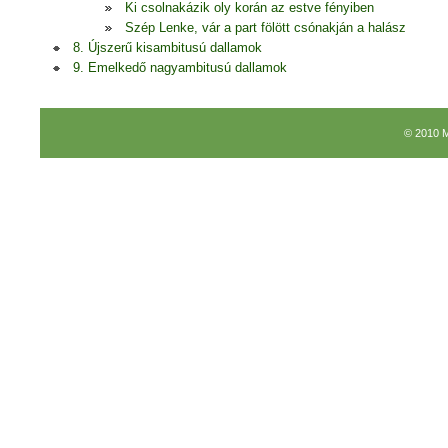
Ki csolnakázik oly korán az estve fényiben
Szép Lenke, vár a part fölött csónakján a halász
8. Újszerű kisambitusú dallamok
9. Emelkedő nagyambitusú dallamok
© 2010 M