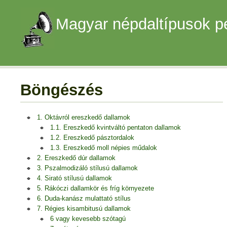
Magyar népdaltípusok p
Böngészés
1. Oktávról ereszkedő dallamok
1.1. Ereszkedő kvintváltó pentaton dallamok
1.2. Ereszkedő pásztordalok
1.3. Ereszkedő moll népies műdalok
2. Ereszkedő dúr dallamok
3. Pszalmodizáló stílusú dallamok
4. Sirató stílusú dallamok
5. Rákóczi dallamkör és fríg környezete
6. Duda-kanász mulattató stílus
7. Régies kisambitusú dallamok
6 vagy kevesebb szótagú