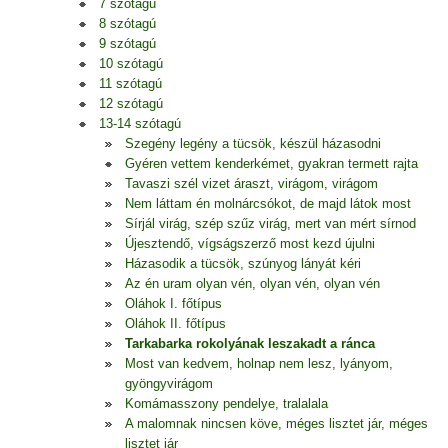
7 szótagú
8 szótagú
9 szótagú
10 szótagú
11 szótagú
12 szótagú
13-14 szótagú
Szegény legény a tücsök, készül házasodni
Gyéren vettem kenderkémet, gyakran termett rajta
Tavaszi szél vizet áraszt, virágom, virágom
Nem láttam én molnárcsókot, de majd látok most
Sírjál virág, szép szűz virág, mert van mért sírnod
Újesztendő, vígságszerző most kezd újulni
Házasodik a tücsök, szúnyog lányát kéri
Az én uram olyan vén, olyan vén, olyan vén
Oláhok I. főtípus
Oláhok II. főtípus
Tarkabarka rokolyának leszakadt a ránca
Most van kedvem, holnap nem lesz, lyányom,
gyöngyvirágom
Komámasszony pendelye, tralalala
A malomnak nincsen köve, méges lisztet jár, méges
lisztet jár