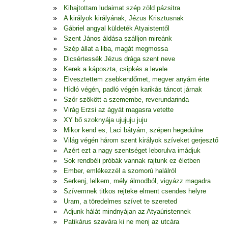
Kihajtottam ludaimat szép zöld pázsitra
A királyok királyának, Jézus Krisztusnak
Gábriel angyal küldeték Atyaistentől
Szent János áldása szálljon mireánk
Szép állat a liba, magát megmossa
Dicsértessék Jézus drága szent neve
Kerek a káposzta, csipkés a levele
Elvesztettem zsebkendőmet, megver anyám érte
Hídló végén, padló végén karikás táncot járnak
Szőr szökött a szemembe, reverundarinda
Virág Erzsi az ágyát magasra vetette
XY bő szoknyája ujujuju juju
Mikor kend es, Laci bátyám, szépen hegedülne
Világ végén három szent királyok szíveket gerjesztő
Azért ezt a nagy szentséget leborulva imádjuk
Sok rendbéli próbák vannak rajtunk ez életben
Ember, emlékezzél a szomorú halálról
Serkenj, lelkem, mély álmodból, vigyázz magadra
Szívemnek titkos rejteke elment csendes helyre
Uram, a töredelmes szívet te szereted
Adjunk hálát mindnyájan az Atyaúristennek
Patikárus szavára ki ne menj az utcára