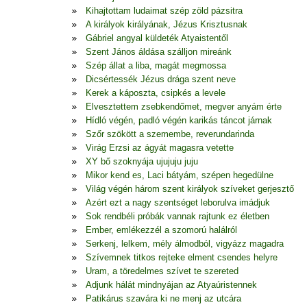
Kihajtottam ludaimat szép zöld pázsitra
A királyok királyának, Jézus Krisztusnak
Gábriel angyal küldeték Atyaistentől
Szent János áldása szálljon mireánk
Szép állat a liba, magát megmossa
Dicsértessék Jézus drága szent neve
Kerek a káposzta, csipkés a levele
Elvesztettem zsebkendőmet, megver anyám érte
Hídló végén, padló végén karikás táncot járnak
Szőr szökött a szemembe, reverundarinda
Virág Erzsi az ágyát magasra vetette
XY bő szoknyája ujujuju juju
Mikor kend es, Laci bátyám, szépen hegedülne
Világ végén három szent királyok szíveket gerjesztő
Azért ezt a nagy szentséget leborulva imádjuk
Sok rendbéli próbák vannak rajtunk ez életben
Ember, emlékezzél a szomorú halálról
Serkenj, lelkem, mély álmodból, vigyázz magadra
Szívemnek titkos rejteke elment csendes helyre
Uram, a töredelmes szívet te szereted
Adjunk hálát mindnyájan az Atyaúristennek
Patikárus szavára ki ne menj az utcára