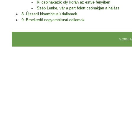
Ki csolnakázik oly korán az estve fényiben
Szép Lenke, vár a part fölött csónakján a halász
8. Újszerű kisambitusú dallamok
9. Emelkedő nagyambitusú dallamok
© 2010 M