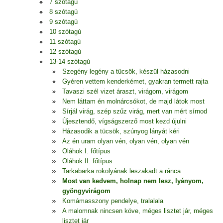
7 szótagú
8 szótagú
9 szótagú
10 szótagú
11 szótagú
12 szótagú
13-14 szótagú
Szegény legény a tücsök, készül házasodni
Gyéren vettem kenderkémet, gyakran termett rajta
Tavaszi szél vizet áraszt, virágom, virágom
Nem láttam én molnárcsókot, de majd látok most
Sírjál virág, szép szűz virág, mert van mért sírnod
Újesztendő, vígságszerző most kezd újulni
Házasodik a tücsök, szúnyog lányát kéri
Az én uram olyan vén, olyan vén, olyan vén
Oláhok I. főtípus
Oláhok II. főtípus
Tarkabarka rokolyának leszakadt a ránca
Most van kedvem, holnap nem lesz, lyányom,
gyöngyvirágom
Komámasszony pendelye, tralalala
A malomnak nincsen köve, méges lisztet jár, méges
lisztet jár