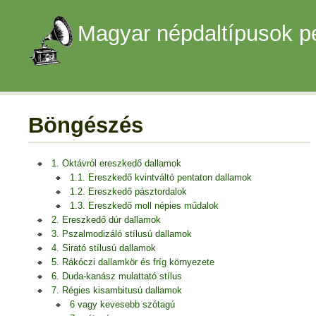
Magyar népdaltípusok p
Böngészés
1. Oktávról ereszkedő dallamok
1.1. Ereszkedő kvintváltó pentaton dallamok
1.2. Ereszkedő pásztordalok
1.3. Ereszkedő moll népies műdalok
2. Ereszkedő dúr dallamok
3. Pszalmodizáló stílusú dallamok
4. Sirató stílusú dallamok
5. Rákóczi dallamkör és fríg környezete
6. Duda-kanász mulattató stílus
7. Régies kisambitusú dallamok
6 vagy kevesebb szótagú