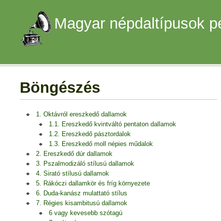
Magyar népdaltípusok p
Böngészés
1. Oktávról ereszkedő dallamok
1.1. Ereszkedő kvintváltó pentaton dallamok
1.2. Ereszkedő pásztordalok
1.3. Ereszkedő moll népies műdalok
2. Ereszkedő dúr dallamok
3. Pszalmodizáló stílusú dallamok
4. Sirató stílusú dallamok
5. Rákóczi dallamkör és fríg környezete
6. Duda-kanász mulattató stílus
7. Régies kisambitusú dallamok
6 vagy kevesebb szótagú