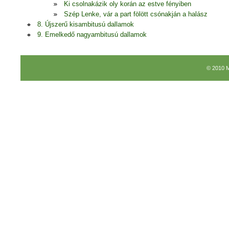
Ki csolnakázik oly korán az estve fényiben
Szép Lenke, vár a part fölött csónakján a halász
8. Újszerű kisambitusú dallamok
9. Emelkedő nagyambitusú dallamok
© 2010 M