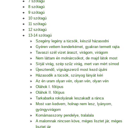
7 szótagú
8 szótagú
9 szótagú
10 szótagú
11 szótagú
12 szótagú
13-14 szótagú
Szegény legény a tücsök, készül házasodni
Gyéren vettem kenderkémet, gyakran termett rajta
Tavaszi szél vizet áraszt, virágom, virágom
Nem láttam én molnárcsókot, de majd látok most
Sírjál virág, szép szűz virág, mert van mért sírnod
Újesztendő, vígságszerző most kezd újulni
Házasodik a tücsök, szúnyog lányát kéri
Az én uram olyan vén, olyan vén, olyan vén
Oláhok I. főtípus
Oláhok II. főtípus
Tarkabarka rokolyának leszakadt a ránca
Most van kedvem, holnap nem lesz, lyányom,
gyöngyvirágom
Komámasszony pendelye, tralalala
A malomnak nincsen köve, méges lisztet jár, méges
lisztet jár