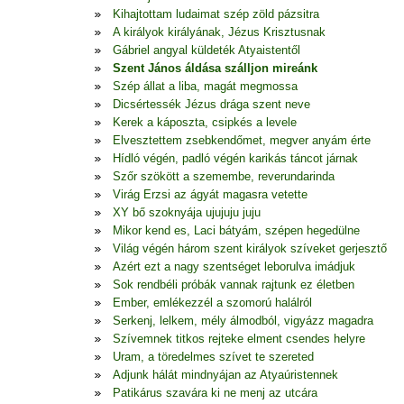
Kihajtottam ludaimat szép zöld pázsitra
A királyok királyának, Jézus Krisztusnak
Gábriel angyal küldeték Atyaistentől
Szent János áldása szálljon mireánk
Szép állat a liba, magát megmossa
Dicsértessék Jézus drága szent neve
Kerek a káposzta, csipkés a levele
Elvesztettem zsebkendőmet, megver anyám érte
Hídló végén, padló végén karikás táncot járnak
Szőr szökött a szemembe, reverundarinda
Virág Erzsi az ágyát magasra vetette
XY bő szoknyája ujujuju juju
Mikor kend es, Laci bátyám, szépen hegedülne
Világ végén három szent királyok szíveket gerjesztő
Azért ezt a nagy szentséget leborulva imádjuk
Sok rendbéli próbák vannak rajtunk ez életben
Ember, emlékezzél a szomorú halálról
Serkenj, lelkem, mély álmodból, vigyázz magadra
Szívemnek titkos rejteke elment csendes helyre
Uram, a töredelmes szívet te szereted
Adjunk hálát mindnyájan az Atyaúristennek
Patikárus szavára ki ne menj az utcára