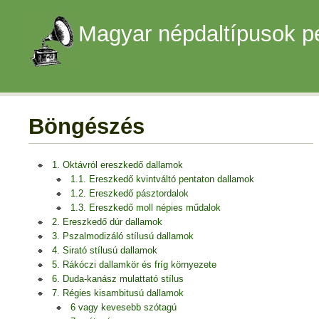
Magyar népdaltípusok p
Böngészés
1. Oktávról ereszkedő dallamok
1.1. Ereszkedő kvintváltó pentaton dallamok
1.2. Ereszkedő pásztordalok
1.3. Ereszkedő moll népies műdalok
2. Ereszkedő dúr dallamok
3. Pszalmodizáló stílusú dallamok
4. Sirató stílusú dallamok
5. Rákóczi dallamkör és fríg környezete
6. Duda-kanász mulattató stílus
7. Régies kisambitusú dallamok
6 vagy kevesebb szótagú