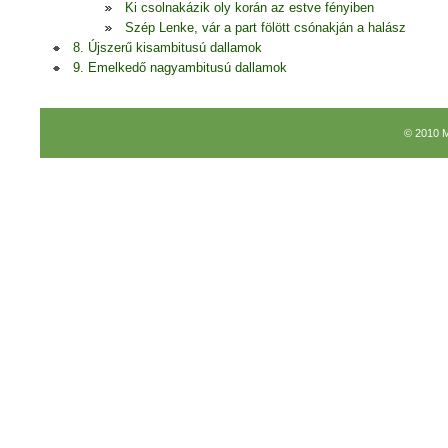
Ki csolnakázik oly korán az estve fényiben
Szép Lenke, vár a part fölött csónakján a halász
8. Újszerű kisambitusú dallamok
9. Emelkedő nagyambitusú dallamok
© 2010 M