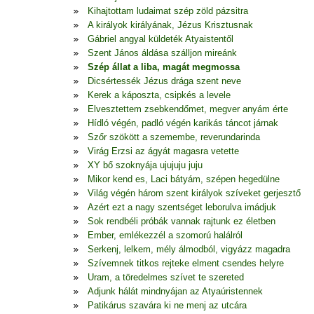
Kihajtottam ludaimat szép zöld pázsitra
A királyok királyának, Jézus Krisztusnak
Gábriel angyal küldeték Atyaistentől
Szent János áldása szálljon mireánk
Szép állat a liba, magát megmossa
Dicsértessék Jézus drága szent neve
Kerek a káposzta, csipkés a levele
Elvesztettem zsebkendőmet, megver anyám érte
Hídló végén, padló végén karikás táncot járnak
Szőr szökött a szemembe, reverundarinda
Virág Erzsi az ágyát magasra vetette
XY bő szoknyája ujujuju juju
Mikor kend es, Laci bátyám, szépen hegedülne
Világ végén három szent királyok szíveket gerjesztő
Azért ezt a nagy szentséget leborulva imádjuk
Sok rendbéli próbák vannak rajtunk ez életben
Ember, emlékezzél a szomorú halálról
Serkenj, lelkem, mély álmodból, vigyázz magadra
Szívemnek titkos rejteke elment csendes helyre
Uram, a töredelmes szívet te szereted
Adjunk hálát mindnyájan az Atyaúristennek
Patikárus szavára ki ne menj az utcára