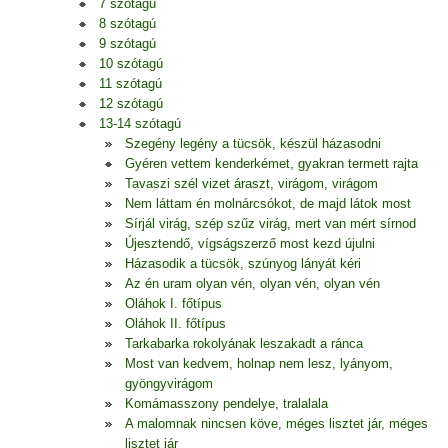
7 szótagú
8 szótagú
9 szótagú
10 szótagú
11 szótagú
12 szótagú
13-14 szótagú
Szegény legény a tücsök, készül házasodni
Gyéren vettem kenderkémet, gyakran termett rajta
Tavaszi szél vizet áraszt, virágom, virágom
Nem láttam én molnárcsókot, de majd látok most
Sírjál virág, szép szűz virág, mert van mért sírnod
Újesztendő, vígságszerző most kezd újulni
Házasodik a tücsök, szúnyog lányát kéri
Az én uram olyan vén, olyan vén, olyan vén
Oláhok I. főtípus
Oláhok II. főtípus
Tarkabarka rokolyának leszakadt a ránca
Most van kedvem, holnap nem lesz, lyányom,
gyöngyvirágom
Komámasszony pendelye, tralalala
A malomnak nincsen köve, méges lisztet jár, méges
lisztet jár