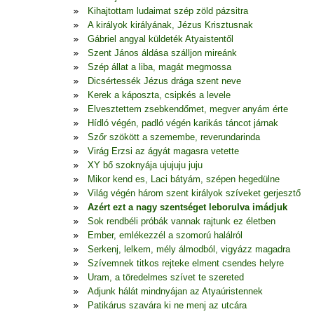
Kihajtottam ludaimat szép zöld pázsitra
A királyok királyának, Jézus Krisztusnak
Gábriel angyal küldeték Atyaistentől
Szent János áldása szálljon mireánk
Szép állat a liba, magát megmossa
Dicsértessék Jézus drága szent neve
Kerek a káposzta, csipkés a levele
Elvesztettem zsebkendőmet, megver anyám érte
Hídló végén, padló végén karikás táncot járnak
Szőr szökött a szemembe, reverundarinda
Virág Erzsi az ágyát magasra vetette
XY bő szoknyája ujujuju juju
Mikor kend es, Laci bátyám, szépen hegedülne
Világ végén három szent királyok szíveket gerjesztő
Azért ezt a nagy szentséget leborulva imádjuk
Sok rendbéli próbák vannak rajtunk ez életben
Ember, emlékezzél a szomorú halálról
Serkenj, lelkem, mély álmodból, vigyázz magadra
Szívemnek titkos rejteke elment csendes helyre
Uram, a töredelmes szívet te szereted
Adjunk hálát mindnyájan az Atyaúristennek
Patikárus szavára ki ne menj az utcára