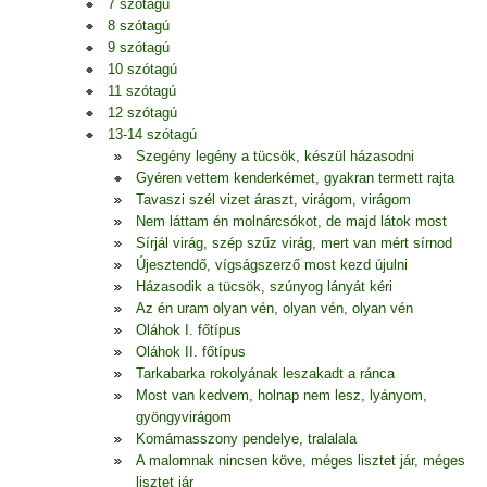
7 szótagú
8 szótagú
9 szótagú
10 szótagú
11 szótagú
12 szótagú
13-14 szótagú
Szegény legény a tücsök, készül házasodni
Gyéren vettem kenderkémet, gyakran termett rajta
Tavaszi szél vizet áraszt, virágom, virágom
Nem láttam én molnárcsókot, de majd látok most
Sírjál virág, szép szűz virág, mert van mért sírnod
Újesztendő, vígságszerző most kezd újulni
Házasodik a tücsök, szúnyog lányát kéri
Az én uram olyan vén, olyan vén, olyan vén
Oláhok I. főtípus
Oláhok II. főtípus
Tarkabarka rokolyának leszakadt a ránca
Most van kedvem, holnap nem lesz, lyányom,
gyöngyvirágom
Komámasszony pendelye, tralalala
A malomnak nincsen köve, méges lisztet jár, méges
lisztet jár