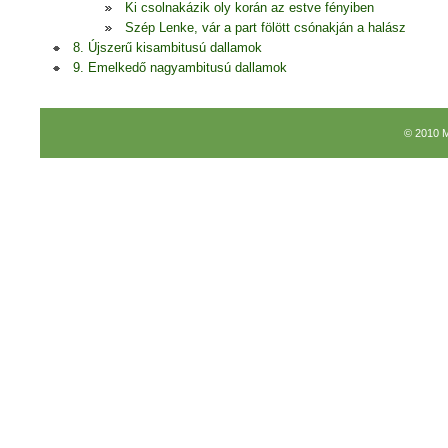
Ki csolnakázik oly korán az estve fényiben
Szép Lenke, vár a part fölött csónakján a halász
8. Újszerű kisambitusú dallamok
9. Emelkedő nagyambitusú dallamok
© 2010 M