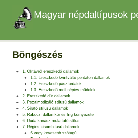
Magyar népdaltípusok p
Böngészés
1. Oktávról ereszkedő dallamok
1.1. Ereszkedő kvintváltó pentaton dallamok
1.2. Ereszkedő pásztordalok
1.3. Ereszkedő moll népies műdalok
2. Ereszkedő dúr dallamok
3. Pszalmodizáló stílusú dallamok
4. Sirató stílusú dallamok
5. Rákóczi dallamkör és fríg környezete
6. Duda-kanász mulattató stílus
7. Régies kisambitusú dallamok
6 vagy kevesebb szótagú