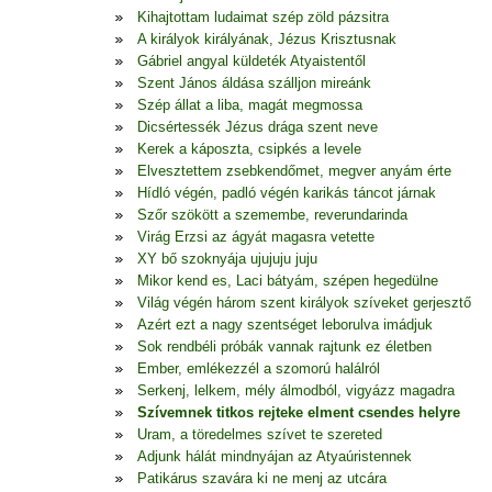
Kihajtottam ludaimat szép zöld pázsitra
A királyok királyának, Jézus Krisztusnak
Gábriel angyal küldeték Atyaistentől
Szent János áldása szálljon mireánk
Szép állat a liba, magát megmossa
Dicsértessék Jézus drága szent neve
Kerek a káposzta, csipkés a levele
Elvesztettem zsebkendőmet, megver anyám érte
Hídló végén, padló végén karikás táncot járnak
Szőr szökött a szemembe, reverundarinda
Virág Erzsi az ágyát magasra vetette
XY bő szoknyája ujujuju juju
Mikor kend es, Laci bátyám, szépen hegedülne
Világ végén három szent királyok szíveket gerjesztő
Azért ezt a nagy szentséget leborulva imádjuk
Sok rendbéli próbák vannak rajtunk ez életben
Ember, emlékezzél a szomorú halálról
Serkenj, lelkem, mély álmodból, vigyázz magadra
Szívemnek titkos rejteke elment csendes helyre
Uram, a töredelmes szívet te szereted
Adjunk hálát mindnyájan az Atyaúristennek
Patikárus szavára ki ne menj az utcára