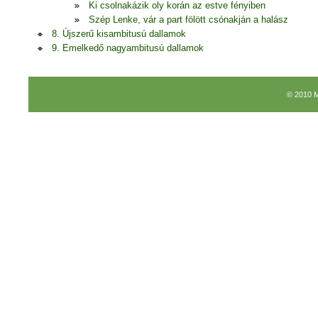
Ki csolnakázik oly korán az estve fényiben
Szép Lenke, vár a part fölött csónakján a halász
8. Újszerű kisambitusú dallamok
9. Emelkedő nagyambitusú dallamok
© 2010 M