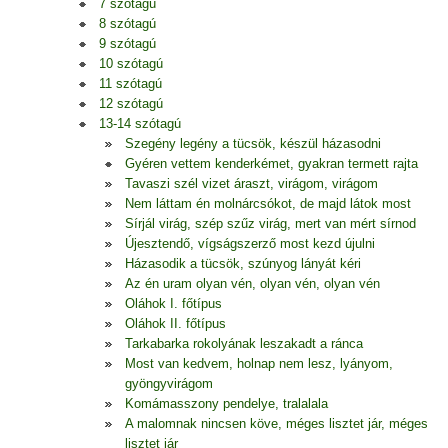
7 szótagú
8 szótagú
9 szótagú
10 szótagú
11 szótagú
12 szótagú
13-14 szótagú
Szegény legény a tücsök, készül házasodni
Gyéren vettem kenderkémet, gyakran termett rajta
Tavaszi szél vizet áraszt, virágom, virágom
Nem láttam én molnárcsókot, de majd látok most
Sírjál virág, szép szűz virág, mert van mért sírnod
Újesztendő, vígságszerző most kezd újulni
Házasodik a tücsök, szúnyog lányát kéri
Az én uram olyan vén, olyan vén, olyan vén
Oláhok I. főtípus
Oláhok II. főtípus
Tarkabarka rokolyának leszakadt a ránca
Most van kedvem, holnap nem lesz, lyányom,
gyöngyvirágom
Komámasszony pendelye, tralalala
A malomnak nincsen köve, méges lisztet jár, méges
lisztet jár