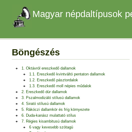
Magyar népdaltípusok p
Böngészés
1. Oktávról ereszkedő dallamok
1.1. Ereszkedő kvintváltó pentaton dallamok
1.2. Ereszkedő pásztordalok
1.3. Ereszkedő moll népies műdalok
2. Ereszkedő dúr dallamok
3. Pszalmodizáló stílusú dallamok
4. Sirató stílusú dallamok
5. Rákóczi dallamkör és fríg környezete
6. Duda-kanász mulattató stílus
7. Régies kisambitusú dallamok
6 vagy kevesebb szótagú