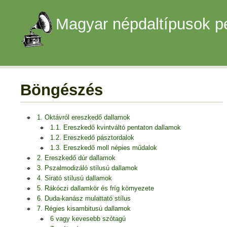
Magyar népdaltípusok p
Böngészés
1. Oktávról ereszkedő dallamok
1.1. Ereszkedő kvintváltó pentaton dallamok
1.2. Ereszkedő pásztordalok
1.3. Ereszkedő moll népies műdalok
2. Ereszkedő dúr dallamok
3. Pszalmodizáló stílusú dallamok
4. Sirató stílusú dallamok
5. Rákóczi dallamkör és fríg környezete
6. Duda-kanász mulattató stílus
7. Régies kisambitusú dallamok
6 vagy kevesebb szótagú