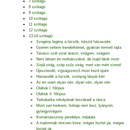
7 szótagú
8 szótagú
9 szótagú
10 szótagú
11 szótagú
12 szótagú
13-14 szótagú
Szegény legény a tücsök, készül házasodni
Gyéren vettem kenderkémet, gyakran termett rajta
Tavaszi szél vizet áraszt, virágom, virágom
Nem láttam én molnárcsókot, de majd látok most
Sírjál virág, szép szűz virág, mert van mért sírnod
Újesztendő, vígságszerző most kezd újulni
Házasodik a tücsök, szúnyog lányát kéri
Az én uram olyan vén, olyan vén, olyan vén
Oláhok I. főtípus
Oláhok II. főtípus
Tarkabarka rokolyának leszakadt a ránca
Most van kedvem, holnap nem lesz, lyányom,
gyöngyvirágom
Komámasszony pendelye, tralalala
A malomnak nincsen köve, méges lisztet jár, méges
lisztet jár