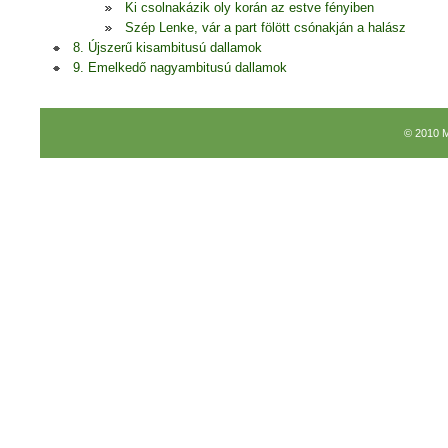
Ki csolnakázik oly korán az estve fényiben
Szép Lenke, vár a part fölött csónakján a halász
8. Újszerű kisambitusú dallamok
9. Emelkedő nagyambitusú dallamok
© 2010 M