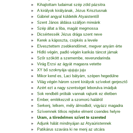
Kihajtottam ludaimat szép zöld pázsitra
A királyok királyának, Jézus Krisztusnak
Gábriel angyal küldeték Atyaistentől
Szent János áldása szálljon mireánk
Szép állat a liba, magát megmossa
Dicsértessék Jézus drága szent neve
Kerek a káposzta, csipkés a levele
Elvesztettem zsebkendőmet, megver anyám érte
Hídló végén, padló végén karikás táncot járnak
Szőr szökött a szemembe, reverundarinda
Virág Erzsi az ágyát magasra vetette
XY bő szoknyája ujujuju juju
Mikor kend es, Laci bátyám, szépen hegedülne
Világ végén három szent királyok szíveket gerjesztő
Azért ezt a nagy szentséget leborulva imádjuk
Sok rendbéli próbák vannak rajtunk ez életben
Ember, emlékezzél a szomorú halálról
Serkenj, lelkem, mély álmodból, vigyázz magadra
Szívemnek titkos rejteke elment csendes helyre
Uram, a töredelmes szívet te szereted
Adjunk hálát mindnyájan az Atyaúristennek
Patikárus szavára ki ne menj az utcára