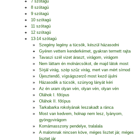
7 szótagú
8 szótagú
9 szótagú
10 szótagú
11 szótagú
12 szótagú
13-14 szótagú
Szegény legény a tücsök, készül házasodni
Gyéren vettem kenderkémet, gyakran termett rajta
Tavaszi szél vizet áraszt, virágom, virágom
Nem láttam én molnárcsókot, de majd látok most
Sírjál virág, szép szűz virág, mert van mért sírnod
Újesztendő, vígságszerző most kezd újulni
Házasodik a tücsök, szúnyog lányát kéri
Az én uram olyan vén, olyan vén, olyan vén
Oláhok I. főtípus
Oláhok II. főtípus
Tarkabarka rokolyának leszakadt a ránca
Most van kedvem, holnap nem lesz, lyányom,
gyöngyvirágom
Komámasszony pendelye, tralalala
A malomnak nincsen köve, méges lisztet jár, méges
lisztet jár