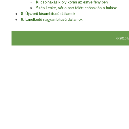
Ki csolnakázik oly korán az estve fényiben
Szép Lenke, vár a part fölött csónakján a halász
8. Újszerű kisambitusú dallamok
9. Emelkedő nagyambitusú dallamok
© 2010 M