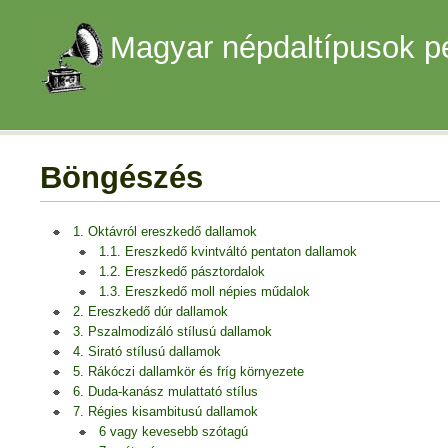
Magyar népdaltípusok p
Böngészés
1. Oktávról ereszkedő dallamok
1.1. Ereszkedő kvintváltó pentaton dallamok
1.2. Ereszkedő pásztordalok
1.3. Ereszkedő moll népies műdalok
2. Ereszkedő dúr dallamok
3. Pszalmodizáló stílusú dallamok
4. Sirató stílusú dallamok
5. Rákóczi dallamkör és fríg környezete
6. Duda-kanász mulattató stílus
7. Régies kisambitusú dallamok
6 vagy kevesebb szótagú