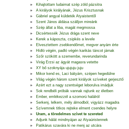
Kihajtottam ludaimat szép zöld pázsitra
A királyok királyának, Jézus Krisztusnak
Gábriel angyal küldeték Atyaistentől
Szent János áldása szálljon mireánk
Szép állat a liba, magát megmossa
Dicsértessék Jézus drága szent neve
Kerek a káposzta, csipkés a levele
Elvesztettem zsebkendőmet, megver anyám érte
Hídló végén, padló végén karikás táncot járnak
Szőr szökött a szemembe, reverundarinda
Virág Erzsi az ágyát magasra vetette
XY bő szoknyája ujujuju juju
Mikor kend es, Laci bátyám, szépen hegedülne
Világ végén három szent királyok szíveket gerjesztő
Azért ezt a nagy szentséget leborulva imádjuk
Sok rendbéli próbák vannak rajtunk ez életben
Ember, emlékezzél a szomorú halálról
Serkenj, lelkem, mély álmodból, vigyázz magadra
Szívemnek titkos rejteke elment csendes helyre
Uram, a töredelmes szívet te szereted
Adjunk hálát mindnyájan az Atyaúristennek
Patikárus szavára ki ne menj az utcára