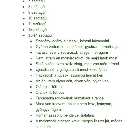
7 szótagú
8 szótagú
9 szótagú
10 szótagú
11 szótagú
12 szótagú
13-14 szótagú
Szegény legény a tücsök, készül házasodni
Gyéren vettem kenderkémet, gyakran termett rajta
Tavaszi szél vizet áraszt, virágom, virágom
Nem láttam én molnárcsókot, de majd látok most
Sírjál virág, szép szűz virág, mert van mért sírnod
Újesztendő, vígságszerző most kezd újulni
Házasodik a tücsök, szúnyog lányát kéri
Az én uram olyan vén, olyan vén, olyan vén
Oláhok I. főtípus
Oláhok II. főtípus
Tarkabarka rokolyának leszakadt a ránca
Most van kedvem, holnap nem lesz, lyányom,
gyöngyvirágom
Komámasszony pendelye, tralalala
A malomnak nincsen köve, méges lisztet jár, méges
lisztet jár