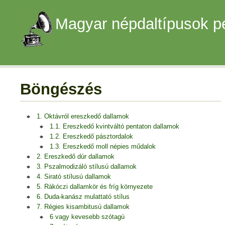
Magyar népdaltípusok p
Böngészés
1. Oktávról ereszkedő dallamok
1.1. Ereszkedő kvintváltó pentaton dallamok
1.2. Ereszkedő pásztordalok
1.3. Ereszkedő moll népies műdalok
2. Ereszkedő dúr dallamok
3. Pszalmodizáló stílusú dallamok
4. Sirató stílusú dallamok
5. Rákóczi dallamkör és fríg környezete
6. Duda-kanász mulattató stílus
7. Régies kisambitusú dallamok
6 vagy kevesebb szótagú