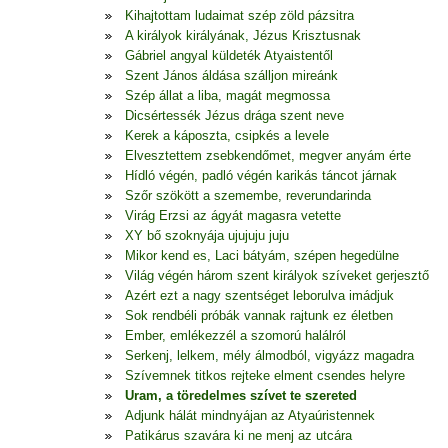
Kihajtottam ludaimat szép zöld pázsitra
A királyok királyának, Jézus Krisztusnak
Gábriel angyal küldeték Atyaistentől
Szent János áldása szálljon mireánk
Szép állat a liba, magát megmossa
Dicsértessék Jézus drága szent neve
Kerek a káposzta, csipkés a levele
Elvesztettem zsebkendőmet, megver anyám érte
Hídló végén, padló végén karikás táncot járnak
Szőr szökött a szemembe, reverundarinda
Virág Erzsi az ágyát magasra vetette
XY bő szoknyája ujujuju juju
Mikor kend es, Laci bátyám, szépen hegedülne
Világ végén három szent királyok szíveket gerjesztő
Azért ezt a nagy szentséget leborulva imádjuk
Sok rendbéli próbák vannak rajtunk ez életben
Ember, emlékezzél a szomorú halálról
Serkenj, lelkem, mély álmodból, vigyázz magadra
Szívemnek titkos rejteke elment csendes helyre
Uram, a töredelmes szívet te szereted
Adjunk hálát mindnyájan az Atyaúristennek
Patikárus szavára ki ne menj az utcára