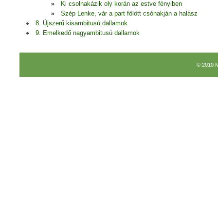
Ki csolnakázik oly korán az estve fényiben
Szép Lenke, vár a part fölött csónakján a halász
8. Újszerű kisambitusú dallamok
9. Emelkedő nagyambitusú dallamok
© 2010 M