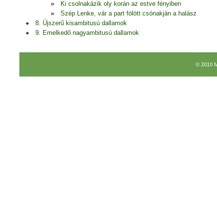
Ki csolnakázik oly korán az estve fényiben
Szép Lenke, vár a part fölött csónakján a halász
8. Újszerű kisambitusú dallamok
9. Emelkedő nagyambitusú dallamok
© 2010 M