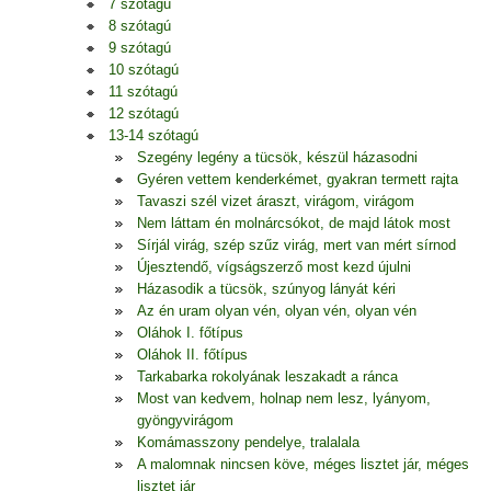
7 szótagú
8 szótagú
9 szótagú
10 szótagú
11 szótagú
12 szótagú
13-14 szótagú
Szegény legény a tücsök, készül házasodni
Gyéren vettem kenderkémet, gyakran termett rajta
Tavaszi szél vizet áraszt, virágom, virágom
Nem láttam én molnárcsókot, de majd látok most
Sírjál virág, szép szűz virág, mert van mért sírnod
Újesztendő, vígságszerző most kezd újulni
Házasodik a tücsök, szúnyog lányát kéri
Az én uram olyan vén, olyan vén, olyan vén
Oláhok I. főtípus
Oláhok II. főtípus
Tarkabarka rokolyának leszakadt a ránca
Most van kedvem, holnap nem lesz, lyányom,
gyöngyvirágom
Komámasszony pendelye, tralalala
A malomnak nincsen köve, méges lisztet jár, méges
lisztet jár