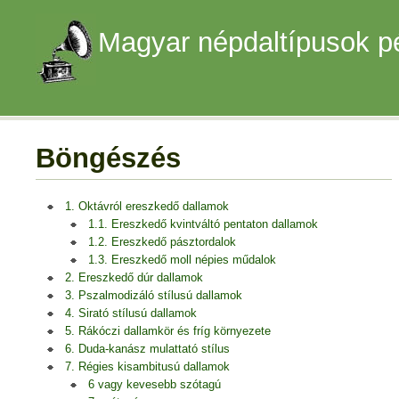
Magyar népdaltípusok p
Böngészés
1. Oktávról ereszkedő dallamok
1.1. Ereszkedő kvintváltó pentaton dallamok
1.2. Ereszkedő pásztordalok
1.3. Ereszkedő moll népies műdalok
2. Ereszkedő dúr dallamok
3. Pszalmodizáló stílusú dallamok
4. Sirató stílusú dallamok
5. Rákóczi dallamkör és fríg környezete
6. Duda-kanász mulattató stílus
7. Régies kisambitusú dallamok
6 vagy kevesebb szótagú