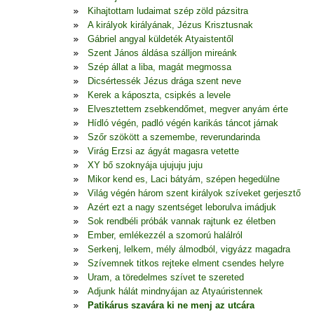
Kihajtottam ludaimat szép zöld pázsitra
A királyok királyának, Jézus Krisztusnak
Gábriel angyal küldeték Atyaistentől
Szent János áldása szálljon mireánk
Szép állat a liba, magát megmossa
Dicsértessék Jézus drága szent neve
Kerek a káposzta, csipkés a levele
Elvesztettem zsebkendőmet, megver anyám érte
Hídló végén, padló végén karikás táncot járnak
Szőr szökött a szemembe, reverundarinda
Virág Erzsi az ágyát magasra vetette
XY bő szoknyája ujujuju juju
Mikor kend es, Laci bátyám, szépen hegedülne
Világ végén három szent királyok szíveket gerjesztő
Azért ezt a nagy szentséget leborulva imádjuk
Sok rendbéli próbák vannak rajtunk ez életben
Ember, emlékezzél a szomorú halálról
Serkenj, lelkem, mély álmodból, vigyázz magadra
Szívemnek titkos rejteke elment csendes helyre
Uram, a töredelmes szívet te szereted
Adjunk hálát mindnyájan az Atyaúristennek
Patikárus szavára ki ne menj az utcára