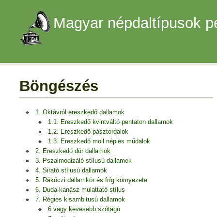
Magyar népdaltípusok p
Böngészés
1. Oktávról ereszkedő dallamok
1.1. Ereszkedő kvintváltó pentaton dallamok
1.2. Ereszkedő pásztordalok
1.3. Ereszkedő moll népies műdalok
2. Ereszkedő dúr dallamok
3. Pszalmodizáló stílusú dallamok
4. Sirató stílusú dallamok
5. Rákóczi dallamkör és fríg környezete
6. Duda-kanász mulattató stílus
7. Régies kisambitusú dallamok
6 vagy kevesebb szótagú