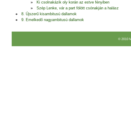
Ki csolnakázik oly korán az estve fényiben
Szép Lenke, vár a part fölött csónakján a halász
8. Újszerű kisambitusú dallamok
9. Emelkedő nagyambitusú dallamok
© 2010 M