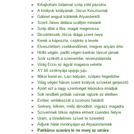
Kihajtottam ludaimat szép zöld pázsitra
A királyok királyának, Jézus Krisztusnak
Gábriel angyal küldeték Atyaistentől
Szent János áldása szálljon mireánk
Szép állat a liba, magát megmossa
Dicsértessék Jézus drága szent neve
Kerek a káposzta, csipkés a levele
Elvesztettem zsebkendőmet, megver anyám érte
Hídló végén, padló végén karikás táncot járnak
Szőr szökött a szemembe, reverundarinda
Virág Erzsi az ágyát magasra vetette
XY bő szoknyája ujujuju juju
Mikor kend es, Laci bátyám, szépen hegedülne
Világ végén három szent királyok szíveket gerjesztő
Azért ezt a nagy szentséget leborulva imádjuk
Sok rendbéli próbák vannak rajtunk ez életben
Ember, emlékezzél a szomorú halálról
Serkenj, lelkem, mély álmodból, vigyázz magadra
Szívemnek titkos rejteke elment csendes helyre
Uram, a töredelmes szívet te szereted
Adjunk hálát mindnyájan az Atyaúristennek
Patikárus szavára ki ne menj az utcára