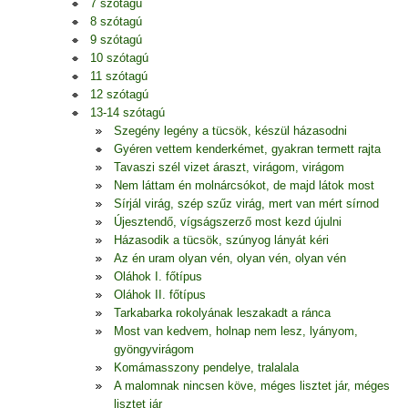
7 szótagú
8 szótagú
9 szótagú
10 szótagú
11 szótagú
12 szótagú
13-14 szótagú
Szegény legény a tücsök, készül házasodni
Gyéren vettem kenderkémet, gyakran termett rajta
Tavaszi szél vizet áraszt, virágom, virágom
Nem láttam én molnárcsókot, de majd látok most
Sírjál virág, szép szűz virág, mert van mért sírnod
Újesztendő, vígságszerző most kezd újulni
Házasodik a tücsök, szúnyog lányát kéri
Az én uram olyan vén, olyan vén, olyan vén
Oláhok I. főtípus
Oláhok II. főtípus
Tarkabarka rokolyának leszakadt a ránca
Most van kedvem, holnap nem lesz, lyányom,
gyöngyvirágom
Komámasszony pendelye, tralalala
A malomnak nincsen köve, méges lisztet jár, méges
lisztet jár