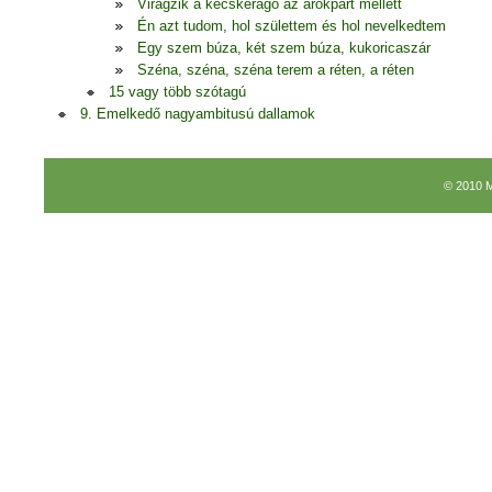
Virágzik a kecskerágó az árokpart mellett
Én azt tudom, hol születtem és hol nevelkedtem
Egy szem búza, két szem búza, kukoricaszár
Széna, széna, széna terem a réten, a réten
15 vagy több szótagú
9. Emelkedő nagyambitusú dallamok
© 2010 M