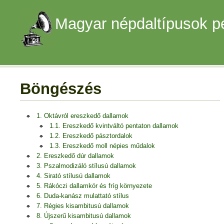
Magyar népdaltípusok p
Böngészés
1. Oktávról ereszkedő dallamok
1.1. Ereszkedő kvintváltó pentaton dallamok
1.2. Ereszkedő pásztordalok
1.3. Ereszkedő moll népies műdalok
2. Ereszkedő dúr dallamok
3. Pszalmodizáló stílusú dallamok
4. Sirató stílusú dallamok
5. Rákóczi dallamkör és fríg környezete
6. Duda-kanász mulattató stílus
7. Régies kisambitusú dallamok
8. Újszerű kisambitusú dallamok