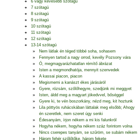
6 vagy kevesebb szótagú
7 szótagú
8 szótagú
9 szótagú
10 szótagú
11 szótagú
12 szótagú
13-14 szótagú
Nem látlak én téged többé soha, sohasem
Fennyen tartod a nagy orrod, kevély Pozsony vára
Ó, megmagyarázhatatlan rémítő ábrázat
Isten a megmondhatója, mennyit szenvedek
A kassai piacon, piacon
Megismerni a kanászt ékes járásáról
Gyere, rózsám, szőlőhegyre, szedjünk mi meggyet
Isten, áldd meg a magyart jókedvvel, bőséggel
Gyere ki, te vén boszorkány, nézd meg, kit hoztunk
Lila pöttyös ruhácskában láttalak meg elsőbb; Ahogy
én szeretlek, nem szeret úgy senki
Édesanyám, írjon nékem a mi kis falunkról
Hogyha nékem, hogyha nékem száz forintom volna
Nincs cserepes tanyám, se szűröm, se subám nékem
Három fehér szőlőtőke, három fekete