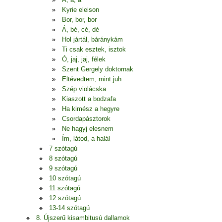
Kyrie eleison
Bor, bor, bor
Á, bé, cé, dé
Hol jártál, báránykám
Ti csak esztek, isztok
Ó, jaj, jaj, félek
Szent Gergely doktornak
Eltévedtem, mint juh
Szép violácska
Kiaszott a bodzafa
Ha kimész a hegyre
Csordapásztorok
Ne hagyj elesnem
Ím, látod, a halál
7 szótagú
8 szótagú
9 szótagú
10 szótagú
11 szótagú
12 szótagú
13-14 szótagú
8. Újszerű kisambitusú dallamok