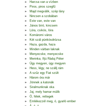
Harcsa van a vízben
Piros, piros szegfű
Majd megválik, szép lány
Nincsen a szobában
Este van, este van
János bíró, kincsem
Lóra, csikós, lóra
Komáromi város
Két szál pünkösdrózsa
Haza, gazda, haza
Minden várban laknak
Menyecske, menyecske
Merinka; Ifjú Ráduj Péter
Úgy megyen, úgy megyen
Hess, légy, ne szállj rám
A szűz egy Fiat szült
Három óra már
Jönnek a katonák
Siralmunknak oka
Jaj, mely hamar múlik
Ó, félek, rettegek
Emlékezzél meg, ó, gyarló ember
Á, á, á