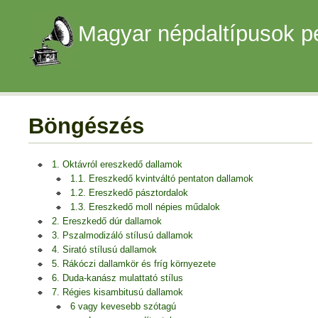
Magyar népdaltípusok p
Böngészés
1. Oktávról ereszkedő dallamok
1.1. Ereszkedő kvintváltó pentaton dallamok
1.2. Ereszkedő pásztordalok
1.3. Ereszkedő moll népies műdalok
2. Ereszkedő dúr dallamok
3. Pszalmodizáló stílusú dallamok
4. Sirató stílusú dallamok
5. Rákóczi dallamkör és fríg környezete
6. Duda-kanász mulattató stílus
7. Régies kisambitusú dallamok
6 vagy kevesebb szótagú