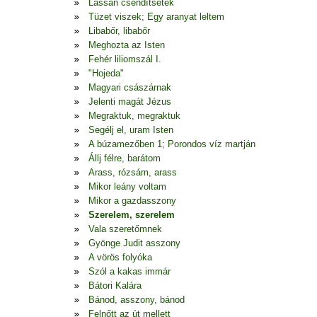
Lassan csendítsetek
Tüzet viszek; Egy aranyat leltem
Libabőr, libabőr
Meghozta az Isten
Fehér liliomszál I.
"Hojeda"
Magyari császárnak
Jelenti magát Jézus
Megraktuk, megraktuk
Segélj el, uram Isten
A búzamezőben 1; Porondos víz martján
Állj félre, barátom
Arass, rózsám, arass
Mikor leány voltam
Mikor a gazdasszony
Szerelem, szerelem
Vala szeretőmnek
Gyönge Judit asszony
A vörös folyóka
Szól a kakas immár
Bátori Kalára
Bánod, asszony, bánod
Felnőtt az út mellett