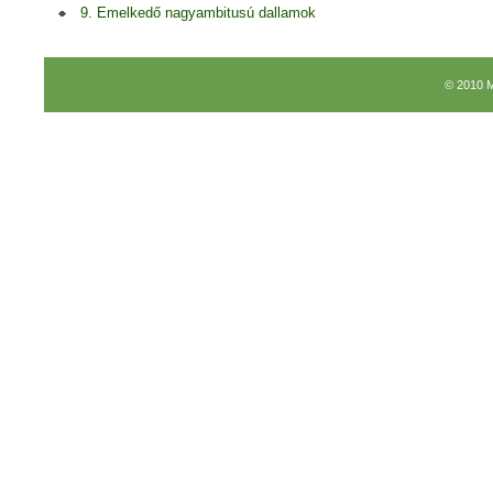
9. Emelkedő nagyambitusú dallamok
© 2010 M