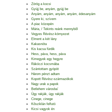
Zörög a kocsi
Gyüjj be, anyám, gyüjj be
Anyám, anyám, anyám, anyám, édesanyám
Gyere ki, szívem
A piac közepén
Mária, / Tekints reánk mennyből
Vegyes Révész-környezet
Elment a két lány
Kakasnóta
Kis kacsa fürdik
Hess, páva, hess, páva
Kimegyek egy hegyre
Rákóczi kocsmába
Szántottam gyöpöt
Három pénzt adtam
Kopott Révész-származékok
Nagy urak a papok
Betlehem városba'
Úgy rakják, úgy rakják
Cinege, cinege
Kősziklán felfutó
Kicsi vagyok én