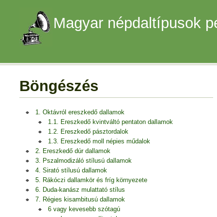
Magyar népdaltípusok p
Böngészés
1. Oktávról ereszkedő dallamok
1.1. Ereszkedő kvintváltó pentaton dallamok
1.2. Ereszkedő pásztordalok
1.3. Ereszkedő moll népies műdalok
2. Ereszkedő dúr dallamok
3. Pszalmodizáló stílusú dallamok
4. Sirató stílusú dallamok
5. Rákóczi dallamkör és fríg környezete
6. Duda-kanász mulattató stílus
7. Régies kisambitusú dallamok
6 vagy kevesebb szótagú