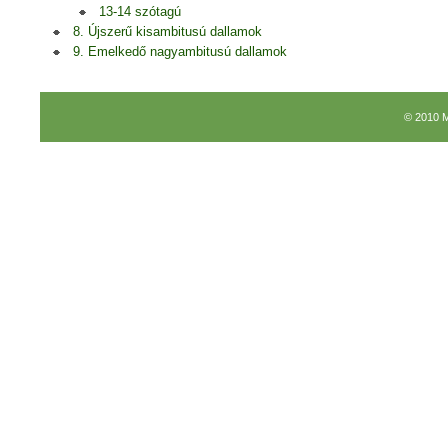
13-14 szótagú
8. Újszerű kisambitusú dallamok
9. Emelkedő nagyambitusú dallamok
© 2010 M