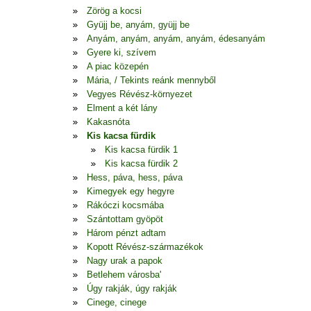
Zörög a kocsi
Gyüjj be, anyám, gyüjj be
Anyám, anyám, anyám, anyám, édesanyám
Gyere ki, szívem
A piac közepén
Mária, / Tekints reánk mennyből
Vegyes Révész-környezet
Elment a két lány
Kakasnóta
Kis kacsa fürdik
Kis kacsa fürdik 1
Kis kacsa fürdik 2
Hess, páva, hess, páva
Kimegyek egy hegyre
Rákóczi kocsmába
Szántottam gyöpöt
Három pénzt adtam
Kopott Révész-származékok
Nagy urak a papok
Betlehem városba'
Úgy rakják, úgy rakják
Cinege, cinege