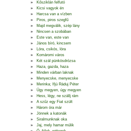
Kősziklán felfutó
Kicsi vagyok én
Harcsa van a vízben
Piros, piros szegfű
Majd megválik, szép lány
Nincsen a szobában
Este van, este van
János bíró, kincsem
Lóra, csikós, lóra
Komáromi város
Két szál pünkösdrózsa
Haza, gazda, haza
Minden várban laknak
Menyecske, menyecske
Merinka; Ifjú Ráduj Péter
Úgy megyen, úgy megyen
Hess, légy, ne szállj rám
A szűz egy Fiat szült
Három óra már
Jönnek a katonák
Siralmunknak oka
Jaj, mely hamar múlik
Ó, félek, rettegek