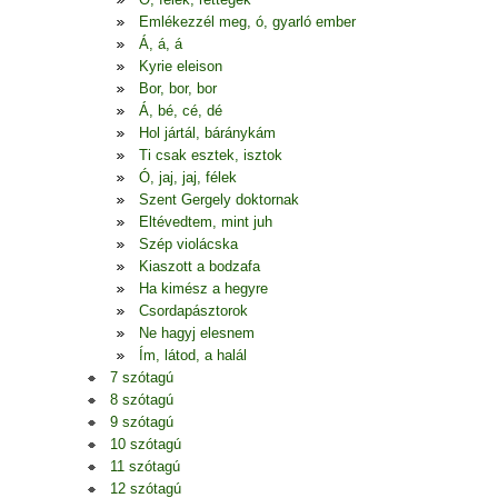
Emlékezzél meg, ó, gyarló ember
Á, á, á
Kyrie eleison
Bor, bor, bor
Á, bé, cé, dé
Hol jártál, báránykám
Ti csak esztek, isztok
Ó, jaj, jaj, félek
Szent Gergely doktornak
Eltévedtem, mint juh
Szép violácska
Kiaszott a bodzafa
Ha kimész a hegyre
Csordapásztorok
Ne hagyj elesnem
Ím, látod, a halál
7 szótagú
8 szótagú
9 szótagú
10 szótagú
11 szótagú
12 szótagú