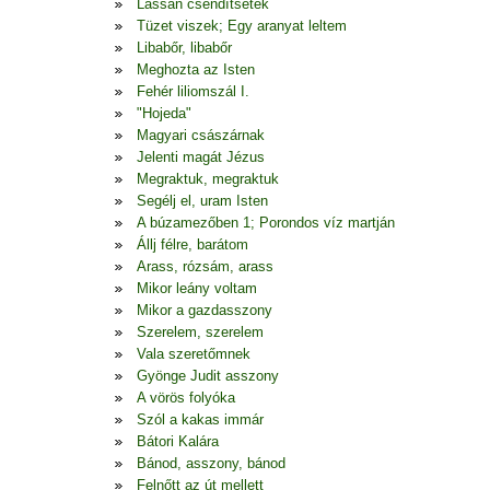
Lassan csendítsetek
Tüzet viszek; Egy aranyat leltem
Libabőr, libabőr
Meghozta az Isten
Fehér liliomszál I.
"Hojeda"
Magyari császárnak
Jelenti magát Jézus
Megraktuk, megraktuk
Segélj el, uram Isten
A búzamezőben 1; Porondos víz martján
Állj félre, barátom
Arass, rózsám, arass
Mikor leány voltam
Mikor a gazdasszony
Szerelem, szerelem
Vala szeretőmnek
Gyönge Judit asszony
A vörös folyóka
Szól a kakas immár
Bátori Kalára
Bánod, asszony, bánod
Felnőtt az út mellett