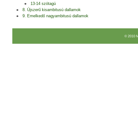
13-14 szótagú
8. Újszerű kisambitusú dallamok
9. Emelkedő nagyambitusú dallamok
© 2010 M