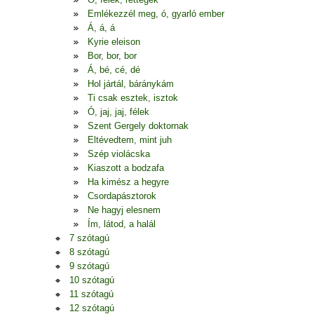
Emlékezzél meg, ó, gyarló ember
Á, á, á
Kyrie eleison
Bor, bor, bor
Á, bé, cé, dé
Hol jártál, báránykám
Ti csak esztek, isztok
Ó, jaj, jaj, félek
Szent Gergely doktornak
Eltévedtem, mint juh
Szép violácska
Kiaszott a bodzafa
Ha kimész a hegyre
Csordapásztorok
Ne hagyj elesnem
Ím, látod, a halál
7 szótagú
8 szótagú
9 szótagú
10 szótagú
11 szótagú
12 szótagú