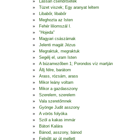
Lassan csendítsetek
Tüzet viszek; Egy aranyat leltem
Libabőr, libabőr
Meghozta az Isten
Fehér liliomszál I.
"Hojeda"
Magyari császárnak
Jelenti magát Jézus
Megraktuk, megraktuk
Segélj el, uram Isten
A búzamezőben 1; Porondos víz martján
Állj félre, barátom
Arass, rózsám, arass
Mikor leány voltam
Mikor a gazdasszony
Szerelem, szerelem
Vala szeretőmnek
Gyönge Judit asszony
A vörös folyóka
Szól a kakas immár
Bátori Kalára
Bánod, asszony, bánod
Felnőtt az út mellett