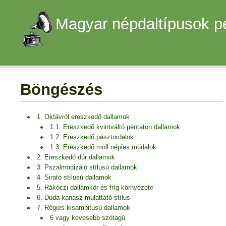
Magyar népdaltípusok p
Böngészés
1. Oktávról ereszkedő dallamok
1.1. Ereszkedő kvintváltó pentaton dallamok
1.2. Ereszkedő pásztordalok
1.3. Ereszkedő moll népies műdalok
2. Ereszkedő dúr dallamok
3. Pszalmodizáló stílusú dallamok
4. Sirató stílusú dallamok
5. Rákóczi dallamkör és fríg környezete
6. Duda-kanász mulattató stílus
7. Régies kisambitusú dallamok
6 vagy kevesebb szótagú