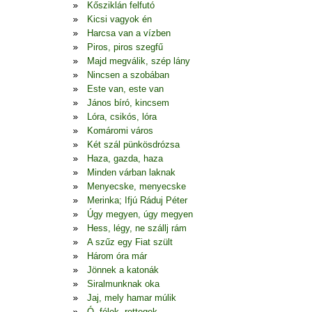
Kősziklán felfutó
Kicsi vagyok én
Harcsa van a vízben
Piros, piros szegfű
Majd megválik, szép lány
Nincsen a szobában
Este van, este van
János bíró, kincsem
Lóra, csikós, lóra
Komáromi város
Két szál pünkösdrózsa
Haza, gazda, haza
Minden várban laknak
Menyecske, menyecske
Merinka; Ifjú Ráduj Péter
Úgy megyen, úgy megyen
Hess, légy, ne szállj rám
A szűz egy Fiat szült
Három óra már
Jönnek a katonák
Siralmunknak oka
Jaj, mely hamar múlik
Ó, félek, rettegek