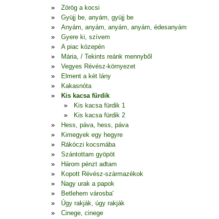
Zörög a kocsi
Gyüjj be, anyám, gyüjj be
Anyám, anyám, anyám, anyám, édesanyám
Gyere ki, szívem
A piac közepén
Mária, / Tekints reánk mennyből
Vegyes Révész-környezet
Elment a két lány
Kakasnóta
Kis kacsa fürdik
Kis kacsa fürdik 1
Kis kacsa fürdik 2
Hess, páva, hess, páva
Kimegyek egy hegyre
Rákóczi kocsmába
Szántottam gyöpöt
Három pénzt adtam
Kopott Révész-származékok
Nagy urak a papok
Betlehem városba'
Úgy rakják, úgy rakják
Cinege, cinege